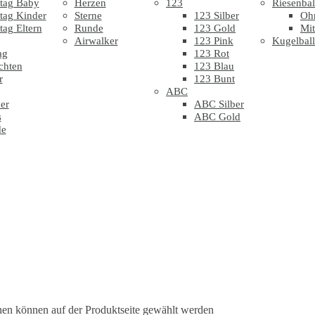
tag Baby
Herzen
123
Riesenbal
tag Kinder
Sterne
123 Silber
Oh
tag Eltern
Runde
123 Gold
Mit
Airwalker
123 Pink
Kugelbal
ag
123 Rot
chten
123 Blau
r
123 Bunt
ABC
er
ABC Silber
s
ABC Gold
de
nen können auf der Produktseite gewählt werden