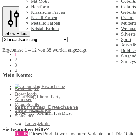
Mit Motiv
Geburts
Herzform
Geburts
Klassische Farben
Geburts
Pastell Farben
Ostern
Metallic Farben
Muttert
Kristall Farben
Weihna
Show Filters
Silveste
Sport
Airwalk
Ergebnisse 1 – 12 von 38 werden angezeigt
Bubble
1
Singen
2
Smileys
3
4
Mein Konto:
→
Bestellungen
Downloads
Geburtstag Eltern
,
Party
Adressen
Kontodetails
Geburtstag Erwachsene
Meine Wunschliste
6,50
€
–
27,50
€
Inkl. 19% MwSt
Abmelden
zzgl.
Liefergebühr
Sie brauchen Hilfe?
Details
Dieses Produkt weist mehrere Varianten auf. Die Optio