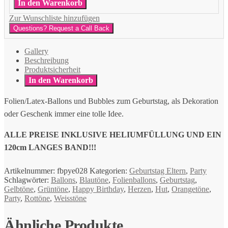
In den Warenkorb
Menge
Zur Wunschliste hinzufügen
Questions? Request a Call Back
Gallery
Beschreibung
Produktsicherheit
In den Warenkorb
Folien/Latex-Ballons und Bubbles zum Geburtstag, als Dekoration
oder Geschenk immer eine tolle Idee.
ALLE PREISE INKLUSIVE HELIUMFÜLLUNG UND EIN
120cm LANGES BAND!!!
Artikelnummer:
fbpye028
Kategorien:
Geburtstag Eltern
,
Party
Schlagwörter:
Ballons
,
Blautöne
,
Folienballons
,
Geburtstag
,
Gelbtöne
,
Grüntöne
,
Happy Birthday
,
Herzen
,
Hut
,
Orangetöne
,
Party
,
Rottöne
,
Weisstöne
Ähnliche Produkte