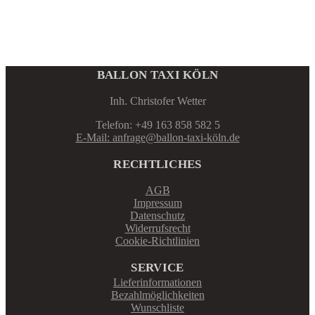
BALLON TAXI KÖLN
Inh. Christofer Wetter
Telefon: +49 163 858 582 5
E-Mail: anfrage@ballon-taxi-köln.de
RECHTLICHES
AGB
Impressum
Datenschutz
Widerrufsrecht
Cookie-Richtlinien
SERVICE
Lieferinformationen
Bezahlmöglichkeiten
Wunschliste