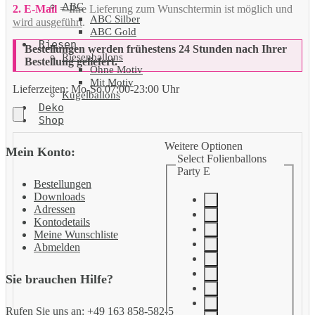
ABC
2. E-Mail
= Ihre Lieferung zum Wunschtermin ist möglich und
ABC Silber
wird ausgeführt
.
ABC Gold
Riesen
Bestellungen werden frühestens 24 Stunden nach Ihrer
Riesenballons
Bestellung geliefert.
Ohne Motiv
Mit Motiv
Lieferzeiten:
Mo-So 07:00-23:00 Uhr
Kugelballons
Deko
Shop
Weitere Optionen
Mein Konto:
Select Folienballons
Party E
Bestellungen
Downloads
Adressen
Kontodetails
Meine Wunschliste
Abmelden
Sie brauchen Hilfe?
Rufen Sie uns an: +49 163 858-582-5