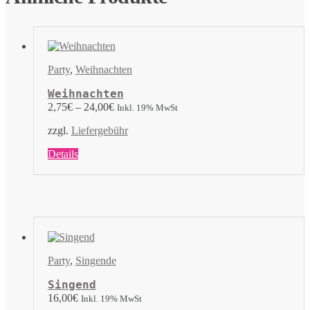
Party
,
Weihnachten
Weihnachten
2,75
€
–
24,00
€
Inkl. 19% MwSt
zzgl.
Liefergebühr
Dieses
Details
Produkt
weist
mehrere
Varianten
auf.
Die
Optionen
können
Party
,
Singende
auf
der
Singend
Produktseite
16,00
€
Inkl. 19% MwSt
gewählt