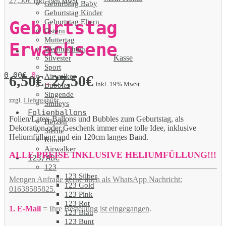
27,50
€
Inkl. 19% MwSt
Geburtstag Baby
Geburtstag Kinder
Geburtstag Eltern
Geburtstag
Ostern
Muttertag
Erwachsene
Weihnachten
Kasse
Silvester
Sport
0,00
€
0
Airwalker
6,50
€
27,50
€
–
Inkl. 19% MwSt
Bubbles
Singende
zzgl.
Liefergebühr
Smileys
Folienballons
Folien/Latex-Ballons und Bubbles zum Geburtstag, als
Herzen
Dekoration oder Geschenk immer eine tolle Idee, inklusive
Sterne
Heliumfüllung und ein 120cm langes Band.
Runde
Airwalker
ALLE PREISE INKLUSIVE HELIUMFÜLLUNG!!!
123/ABC
123
123 Silber
Mengen Anfrage gerne auch als WhatsApp Nachricht:
123 Gold
01638585825.
123 Pink
123 Rot
1. E-Mail
= Ihre Bestellung
ist eingegangen
.
123 Blau
123 Bunt