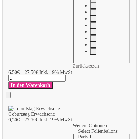
Zurücksetzen
Add
6,50
€
–
27,50
€
Inkl. 19% MwSt
to
Geburtstag
Cart
Erwachsene
In den Warenkorb
Menge
Add
to
Geburtstag Erwachsene
Cart
6,50
€
–
27,50
€
Inkl. 19% MwSt
Weitere Optionen
Select Folienballons
Party E