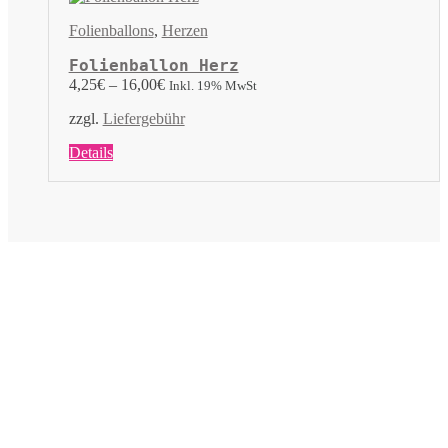
Optionen
können
Folienballons
,
Herzen
auf
der
Folienballon Herz
Produktseite
4,25
€
–
16,00
€
Inkl. 19% MwSt
gewählt
werden
zzgl.
Liefergebühr
Dieses
Details
Produkt
weist
mehrere
Varianten
auf.
Die
Optionen
können
auf
der
Produktseite
gewählt
werden