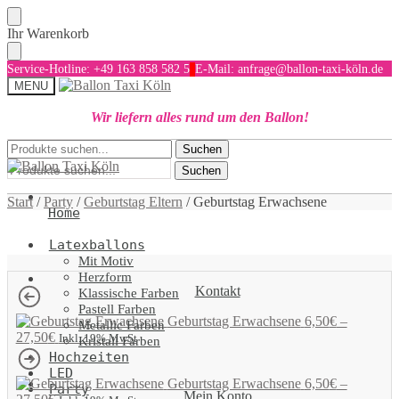
Skip
Skip
Ihr Warenkorb
to
to
navigation
content
Service-Hotline: +49 163 858 582 5
E-Mail: anfrage@ballon-taxi-köln.de
MENU
Wir liefern alles rund um den Ballon!
Suchen
Suchen
Suchen
nach:
nach:
Suchen
Start
/
Party
/
Geburtstag Eltern
/
Geburtstag Erwachsene
Home
Latexballons
Mit Motiv
Herzform
Kontakt
Klassische Farben
Pastell Farben
Geburtstag Erwachsene
6,50
€
–
Metallic Farben
27,50
€
Inkl. 19% MwSt
Kristall Farben
Hochzeiten
LED
Geburtstag Erwachsene
6,50
€
–
Party
Mein Konto