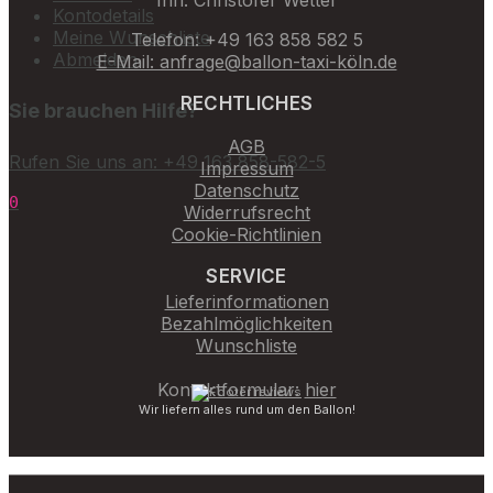
Kontodetails
Meine Wunschliste
Telefon: +49 163 858 582 5
Abmelden
E-Mail: anfrage@ballon-taxi-köln.de
RECHTLICHES
Sie brauchen Hilfe?
AGB
Rufen Sie uns an: +49 163 858-582-5
Impressum
Datenschutz
0
Widerrufsrecht
Cookie-Richtlinien
SERVICE
Lieferinformationen
Bezahlmöglichkeiten
Wunschliste
Kontaktformular:
hier
Wir liefern alles rund um den Ballon!