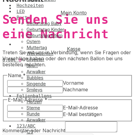
Hochzeiten
LED
Mein Konto
Senden Sie uns
Party
Geburtstag Baby
Geburtstag Kinder
eine Nachricht
Geburtstag Eltern
Ostern
Muttertag
Kasse
Treten Sie mit uns in Verbindung, wenn Sie Fragen oder
Weihnachten
Vorschläge haben oder den nächsten Ballon bei uns
Silvester
0,00
€
0
bestellen möchten.
Sport
Airwalker
Name
*
Bubbles
Vorname
Singende
Nachname
Smileys
Folienballons
E-Mail-Adresse
*
Herzen
E-Mail-Adresse
Sterne
Runde
E-Mail bestätigen
Airwalker
Nachricht
123/ABC
E-
Kommentar oder Nachricht
123