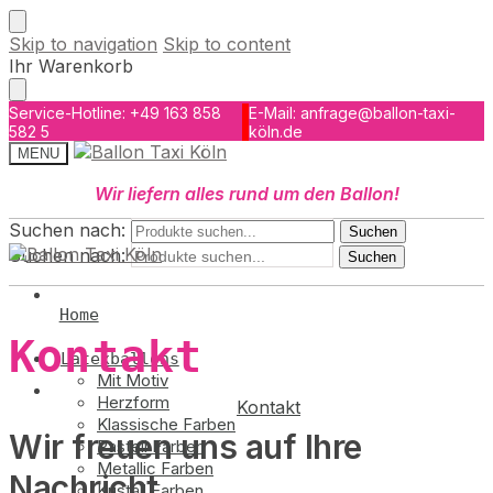
Skip to navigation
Skip to content
Ihr Warenkorb
Service-Hotline: +49 163 858
E-Mail: anfrage@ballon-taxi-
582 5
köln.de
MENU
Wir liefern alles rund um den Ballon!
Suchen nach:
Suchen
Suchen nach:
Suchen
Home
Kontakt
Latexballons
Mit Motiv
Herzform
Kontakt
Klassische Farben
Wir freuen uns auf Ihre
Pastell Farben
Metallic Farben
Nachricht
Kristall Farben