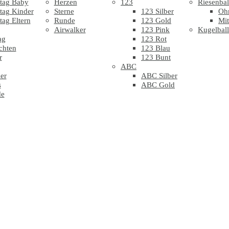
tag Baby
Herzen
123
Riesenbal
tag Kinder
Sterne
123 Silber
Oh
tag Eltern
Runde
123 Gold
Mit
Airwalker
123 Pink
Kugelbal
ag
123 Rot
chten
123 Blau
r
123 Bunt
ABC
er
ABC Silber
s
ABC Gold
de