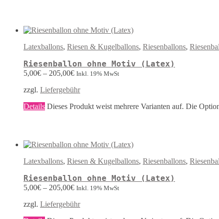
Latexballons
,
Riesen & Kugelballons
,
Riesenballons
,
Riesenba
Riesenballon ohne Motiv (Latex)
5,00
€
–
205,00
€
Inkl. 19% MwSt
zzgl.
Liefergebühr
Details
Dieses Produkt weist mehrere Varianten auf. Die Optio
Latexballons
,
Riesen & Kugelballons
,
Riesenballons
,
Riesenba
Riesenballon ohne Motiv (Latex)
5,00
€
–
205,00
€
Inkl. 19% MwSt
zzgl.
Liefergebühr