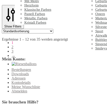
Mit Motiv
Geburts
Herzform
Geburts
Klassische Farben
Geburts
Pastell Farben
Ostern
Metallic Farben
Muttert
Kristall Farben
Weihna
Show Filters
Silveste
Sport
Airwalk
Ergebnisse 1 – 12 von 35 werden angezeigt
Bubble
1
Singen
2
Smileys
3
→
Mein Konto:
Bestellungen
Downloads
Adressen
Kontodetails
Meine Wunschliste
Abmelden
Sie brauchen Hilfe?