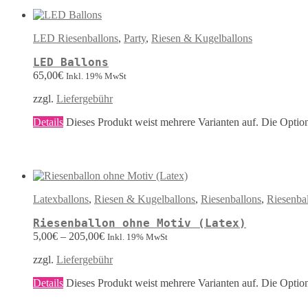
LED Riesenballons
,
Party
,
Riesen & Kugelballons
LED Ballons
65,00
€
Inkl. 19% MwSt
zzgl.
Liefergebühr
Details
Dieses Produkt weist mehrere Varianten auf. Die Optio
Latexballons
,
Riesen & Kugelballons
,
Riesenballons
,
Riesenba
Riesenballon ohne Motiv (Latex)
5,00
€
–
205,00
€
Inkl. 19% MwSt
zzgl.
Liefergebühr
Details
Dieses Produkt weist mehrere Varianten auf. Die Optio