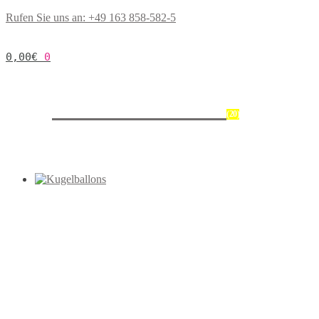
Rufen Sie uns an: +49 163 858-582-5
0,00
€
0
Riesenballons
(20)