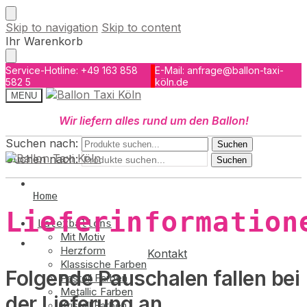
Skip to navigation
Skip to content
Ihr Warenkorb
Service-Hotline: +49 163 858
E-Mail: anfrage@ballon-taxi-
582 5
köln.de
MENU
Wir liefern alles rund um den Ballon!
Suchen nach:
Suchen
Suchen nach:
Suchen
Home
Lieferinformation
Latexballons
Mit Motiv
Herzform
Kontakt
Klassische Farben
Folgende Pauschalen fallen bei
Pastell Farben
Metallic Farben
der Lieferung an
Kristall Farben