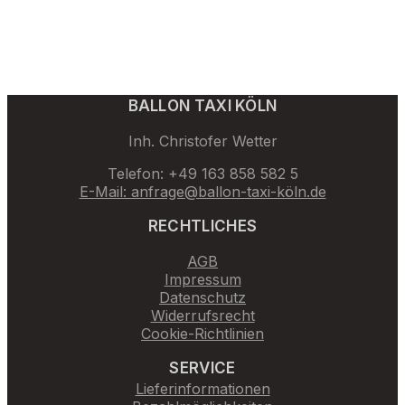
BALLON TAXI KÖLN
Inh. Christofer Wetter
Telefon: +49 163 858 582 5
E-Mail: anfrage@ballon-taxi-köln.de
RECHTLICHES
AGB
Impressum
Datenschutz
Widerrufsrecht
Cookie-Richtlinien
SERVICE
Lieferinformationen