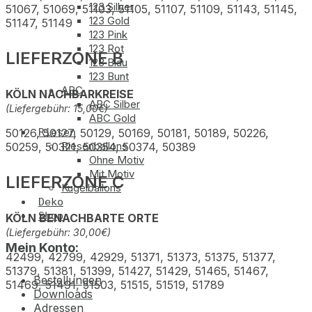
123 Silber
51067, 51069, 51103, 51105, 51107, 51109, 51143, 51145,
123 Gold
51147, 51149
123 Pink
123 Rot
LIEFERZONE B
123 Blau
123 Bunt
ABC
KÖLN NACHBARKREISE
ABC Silber
(Liefergebühr: 15,00€)
ABC Gold
50126, 50127, 50129, 50169, 50181, 50189, 50226,
Riesen
Riesenballons
50259, 50321, 50354, 50374, 50389
Ohne Motiv
Mit Motiv
LIEFERZONE C
Kugelballons
Deko
Shop
KÖLN BENACHBARTE ORTE
(Liefergebühr: 30,00€)
Mein Konto:
42499, 42799, 42929, 51371, 51373, 51375, 51377,
51379, 51381, 51399, 51427, 51429, 51465, 51467,
Bestellungen
51469, 51491, 51503, 51515, 51519, 51789
Downloads
Adressen