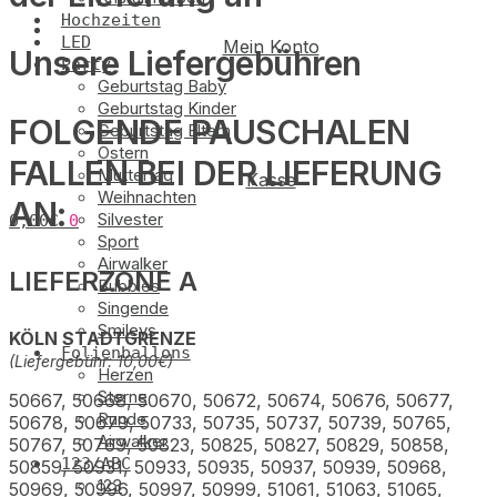
Hochzeiten
LED
Mein Konto
Unsere Liefergebühren
Party
Geburtstag Baby
Geburtstag Kinder
FOLGENDE PAUSCHALEN
Geburtstag Eltern
Ostern
FALLEN BEI DER LIEFERUNG
Muttertag
Kasse
Weihnachten
AN:
Silvester
0,00
€
0
Sport
Airwalker
LIEFERZONE A
Bubbles
Singende
Smileys
KÖLN STADTGRENZE
Folienballons
(Liefergebühr: 10,00€)
Herzen
Sterne
50667, 50668, 50670, 50672, 50674, 50676, 50677,
Runde
50678, 50679, 50733, 50735, 50737, 50739, 50765,
Airwalker
50767, 50769, 50823, 50825, 50827, 50829, 50858,
123/ABC
50859, 50931, 50933, 50935, 50937, 50939, 50968,
123
50969, 50996, 50997, 50999, 51061, 51063, 51065,