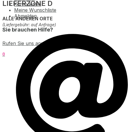
LIEFERZONE D
Kontodetails
Meine Wunschliste
Abmelden
ALLE ANDEREN ORTE
(Liefergebühr: auf Anfrage)
Sie brauchen Hilfe?
Rufen Sie uns an: +49 163 858-582-5
0