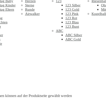
tag Baby
Herzen
123
Riesenbal
tag Kinder
Sterne
123 Silber
Oh
tag Eltern
Runde
123 Gold
Mit
Airwalker
123 Pink
Kugelbal
ag
123 Rot
chten
123 Blau
r
123 Bunt
ABC
er
ABC Silber
s
ABC Gold
de
nen können auf der Produktseite gewählt werden