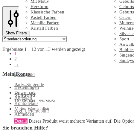
Mit Motiv
Geburts
Herzform
Geburts
Klassische Farben
Geburts
Pastell Farben
Ostern
Metallic Farben
Muttert
Kristall Farben
Weihna
Show Filters
Silveste
Sport
Airwalk
Ergebnisse 1 – 12 von 13 werden angezeigt
Bubble
1
Singen
2
Smileys
→
Mein Konto:
Party
,
Singende
Bestellungen
Downloads
Singend
Adressen
16,00
€
Inkl. 19% MwSt
Kontodetails
Meine Wunschliste
zzgl.
Liefergebühr
Abmelden
Details
Dieses Produkt weist mehrere Varianten auf. Die Optio
Sie brauchen Hilfe?