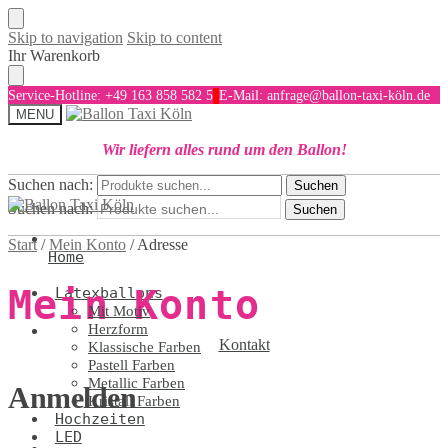
Skip to navigation
Skip to content
Ihr Warenkorb
Service-Hotline: +49 163 858 582 5
E-Mail: anfrage@ballon-taxi-köln.de
MENU
Wir liefern alles rund um den Ballon!
Suchen nach:
Suchen
Suchen nach:
Suchen
Start
/
Mein Konto
/
Adresse
Home
Mein Konto
Latexballons
Mit Motiv
Herzform
Kontakt
Klassische Farben
Pastell Farben
Metallic Farben
Anmelden
Kristall Farben
Hochzeiten
LED