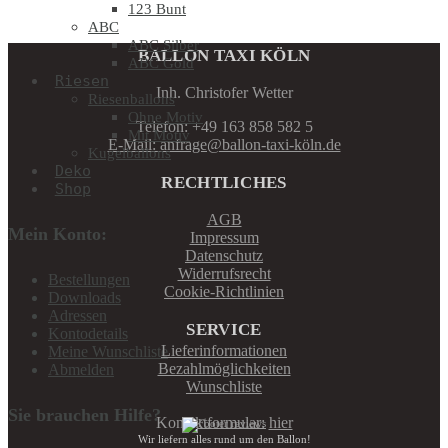
123 Bunt
ABC
ABC Silber
BALLON TAXI KÖLN
ABC Gold
Riesen
Inh. Christofer Wetter
Riesenballons
Ohne Motiv
Telefon: +49 163 858 582 5
Mit Motiv
E-Mail: anfrage@ballon-taxi-köln.de
Kugelballons
Deko
RECHTLICHES
Shop
AGB
Mein Konto:
Impressum
Datenschutz
Widerrufsrecht
Bestellungen
Cookie-Richtlinien
Downloads
Adressen
SERVICE
Kontodetails
Lieferinformationen
Meine Wunschliste
Bezahlmöglichkeiten
Abmelden
Wunschliste
Sie brauchen Hilfe?
Kontaktformular:
hier
Wir liefern alles rund um den Ballon!