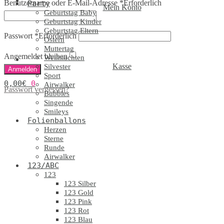
Benutzername oder E-Mail-Adresse
*
Erforderlich
Party
Mein Konto
Geburtstag Baby
Geburtstag Kinder
Geburtstag Eltern
Passwort
*
Erforderlich
Ostern
Muttertag
Angemeldet bleiben
Weihnachten
Kasse
Silvester
Anmelden
Sport
0,00
€
0
Airwalker
Passwort vergessen?
Bubbles
Singende
Smileys
Folienballons
Herzen
Sterne
Runde
Airwalker
123/ABC
123
123 Silber
123 Gold
123 Pink
123 Rot
123 Blau