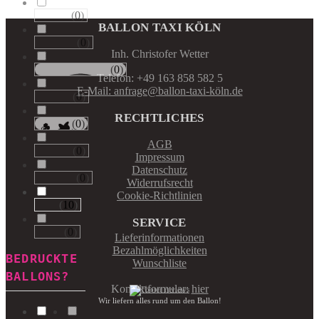
(
0
)
Runde
BALLON TAXI KÖLN
(
0
)
Tropfen
Inh. Christofer Wetter
(
0
)
Riesen−Kugeln
Telefon: +49 163 858 582 5
E-Mail: anfrage@ballon-taxi-köln.de
(
0
)
Eckige
RECHTLICHES
(
0
)
Säulen
AGB
(
0
)
Portale
Impressum
Datenschutz
(
0
)
Figuren
Widerrufsrecht
Cookie-Richtlinien
(
10
)
123
SERVICE
(
0
)
ABC
Lieferinformationen
Bezahlmöglichkeiten
BEDRUCKTE
Wunschliste
BALLONS?
Kontaktformular:
hier
Wir liefern alles rund um den Ballon!