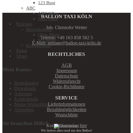
123 Bunt
ABC
ABC Silber
BALLON TAXI KÖLN
ABC Gold
Riesen
Inh. Christofer Wetter
Riesenballons
Ohne Motiv
Telefon: +49 163 858 582 5
Mit Motiv
E-Mail: anfrage@ballon-taxi-köln.de
Kugelballons
Deko
RECHTLICHES
Shop
AGB
Mein Konto:
Impressum
Datenschutz
Widerrufsrecht
Bestellungen
Cookie-Richtlinien
Downloads
Adressen
SERVICE
Kontodetails
Lieferinformationen
Meine Wunschliste
Bezahlmöglichkeiten
Abmelden
Wunschliste
Sie brauchen Hilfe?
Kontaktformular:
hier
Wir liefern alles rund um den Ballon!