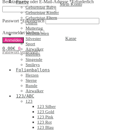
Benutzername oder E-Mail-Adresse
*
Erforderlich
Party
Mein Konto
Geburtstag Baby
Geburtstag Kinder
Geburtstag Eltern
Passwort
*
Erforderlich
Ostern
Muttertag
Angemeldet bleiben
Weihnachten
Kasse
Silvester
Anmelden
Sport
0,00
€
0
Airwalker
Passwort vergessen?
Bubbles
Singende
Smileys
Folienballons
Herzen
Sterne
Runde
Airwalker
123/ABC
123
123 Silber
123 Gold
123 Pink
123 Rot
123 Blau