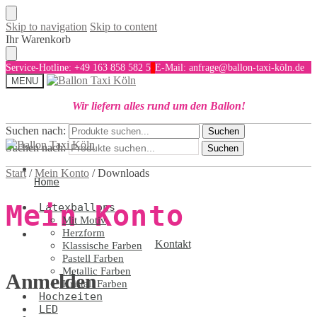
Skip to navigation
Skip to content
Ihr Warenkorb
Service-Hotline: +49 163 858 582 5
E-Mail: anfrage@ballon-taxi-köln.de
MENU
Wir liefern alles rund um den Ballon!
Suchen nach:
Suchen
Suchen nach:
Suchen
Start
/
Mein Konto
/
Downloads
Home
Mein Konto
Latexballons
Mit Motiv
Herzform
Kontakt
Klassische Farben
Pastell Farben
Metallic Farben
Anmelden
Kristall Farben
Hochzeiten
LED