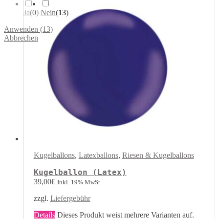
Ja
(
0
)
Nein
(
13
)
Anwenden
(
13
)
Abbrechen
Kugelballons
,
Latexballons
,
Riesen & Kugelballons
Kugelballon (Latex)
39,00
€
Inkl. 19% MwSt
zzgl.
Liefergebühr
Details
Dieses Produkt weist mehrere Varianten auf.