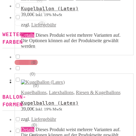
Rot Weiss
Kugelballon (Latex)
(
0
)
Blau Weiss
39,00
€
Inkl. 19% MwSt
(
0
)
Mehrfarbig
zzgl.
Liefergebühr
WEITERE
Details
Dieses Produkt weist mehrere Varianten auf.
Die Optionen können auf der Produktseite gewählt
FARBEN
werden
(
0
)
Kristall
(
0
)
Pastell
(
0
)
Metallik
Kugelballons
,
Latexballons
,
Riesen & Kugelballons
BALLON-
Kugelballon (Latex)
FORMEN
39,00
€
Inkl. 19% MwSt
zzgl.
Liefergebühr
(
0
)
Herzen
Details
Dieses Produkt weist mehrere Varianten auf.
Die Optionen können auf der Produktseite gewählt