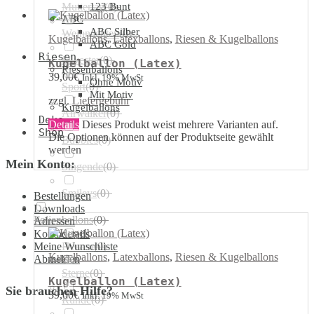
Muttertag
123 Bunt
(
0
)
ABC
ABC Silber
Weihnachten
(
0
)
Kugelballons
,
Latexballons
,
Riesen & Kugelballons
ABC Gold
Riesen
Silvester
(
0
)
Kugelballon (Latex)
Riesenballons
39,00
€
Inkl. 19% MwSt
Ohne Motiv
Sport
(
0
)
Mit Motiv
zzgl.
Liefergebühr
Kugelballons
Airwalker
(
0
)
Deko
Details
Dieses Produkt weist mehrere Varianten auf.
Shop
Die Optionen können auf der Produktseite gewählt
Bubbles
(
0
)
werden
Mein Konto:
Singende
(
0
)
Smileys
(
0
)
Bestellungen
Downloads
Folienballons
(
0
)
Adressen
Kontodetails
Meine Wunschliste
Herzen
(
0
)
Kugelballons
,
Latexballons
,
Riesen & Kugelballons
Abmelden
Sterne
(
0
)
Kugelballon (Latex)
Sie brauchen Hilfe?
39,00
€
Inkl. 19% MwSt
Runde
(
0
)