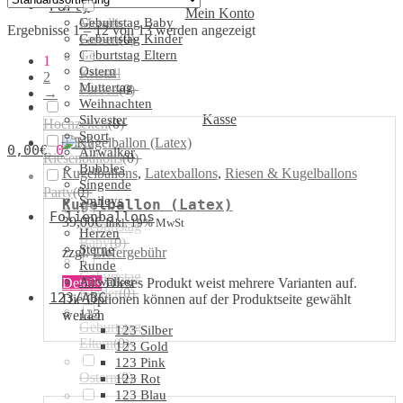
Party
Mein Konto
Geburtstag Baby
Metallic
Ergebnisse 1 – 12 von 13 werden angezeigt
Geburtstag Kinder
Farben
(
0
)
Geburtstag Eltern
1
Ostern
Kristall
2
Muttertag
Farben
(
0
)
→
Weihnachten
Kasse
Silvester
Hochzeiten
(
0
)
Sport
LED
0,00
€
0
Airwalker
Riesenballons
(
0
)
Bubbles
Kugelballons
,
Latexballons
,
Riesen & Kugelballons
Singende
Party
(
0
)
Smileys
Kugelballon (Latex)
Folienballons
39,00
€
Inkl. 19% MwSt
Geburtstag
Herzen
Baby
(
0
)
Sterne
zzgl.
Liefergebühr
Runde
Geburtstag
Airwalker
Details
Dieses Produkt weist mehrere Varianten auf.
Kinder
(
0
)
123/ABC
Die Optionen können auf der Produktseite gewählt
123
werden
Geburtstag
123 Silber
Eltern
(
0
)
123 Gold
123 Pink
Ostern
(
0
)
123 Rot
123 Blau