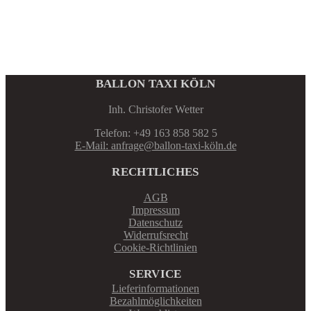
BALLON TAXI KÖLN
Inh. Christofer Wetter
Telefon: +49 163 858 582 5
E-Mail: anfrage@ballon-taxi-köln.de
RECHTLICHES
AGB
Impressum
Datenschutz
Widerrufsrecht
Cookie-Richtlinien
SERVICE
Lieferinformationen
Bezahlmöglichkeiten