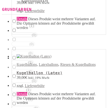
Kugelballons
(
13
)
39,00
€
Inkl. 19% MwSt
GRUNDFARBEN
zzgl.
Liefergebühr
Details
Dieses Produkt weist mehrere Varianten auf.
Die Optionen können auf der Produktseite gewählt
(
1
)
Weisstöne
werden
(
1
)
Transparent
(
0
)
Silbertöne
(
0
)
Grautöne
(
1
)
Gelbtöne
Kugelballons
,
Latexballons
,
Riesen & Kugelballons
(
0
)
Goldtöne
Kugelballon (Latex)
39,00
€
Inkl. 19% MwSt
(
1
)
Orangetöne
zzgl.
Liefergebühr
(
1
)
Rottöne
Details
Dieses Produkt weist mehrere Varianten auf.
Die Optionen können auf der Produktseite gewählt
(
1
)
Rosatöne
werden