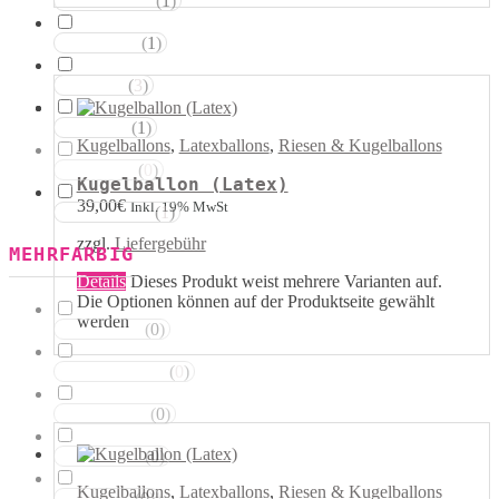
(
1
)
Magentatöne
(
1
)
Violetttöne
(
3
)
Blautöne
(
1
)
Grüntöne
Kugelballons
,
Latexballons
,
Riesen & Kugelballons
(
0
)
Brauntöne
Kugelballon (Latex)
39,00
€
Inkl. 19% MwSt
(
1
)
Schwarztöne
zzgl.
Liefergebühr
MEHRFARBIG
Details
Dieses Produkt weist mehrere Varianten auf.
Die Optionen können auf der Produktseite gewählt
werden
(
0
)
Rosa Weiss
(
0
)
Schwarz Weiss
(
0
)
Silber Weiss
(
0
)
Gold Weiss
Kugelballons
,
Latexballons
,
Riesen & Kugelballons
(
0
)