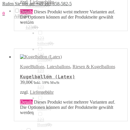
zzgl.
Liefergebühr
Rufen Sie uns an: +49 163 858-582-5
Airwalker
(
0
)
123 /
Details
Dieses Produkt weist mehrere Varianten auf.
0
ABC
(
0
)
Die Optionen können auf der Produktseite gewählt
werden
123
(
0
)
123
Silber
(
0
)
123
Gold
(
0
)
Kugelballons
,
Latexballons
,
Riesen & Kugelballons
123
Pink
(
0
)
Kugelballon (Latex)
39,00
€
Inkl. 19% MwSt
123
Rot
(
0
)
zzgl.
Liefergebühr
Details
Dieses Produkt weist mehrere Varianten auf.
123
Die Optionen können auf der Produktseite gewählt
Blau
(
0
)
werden
123
Bunt
(
0
)