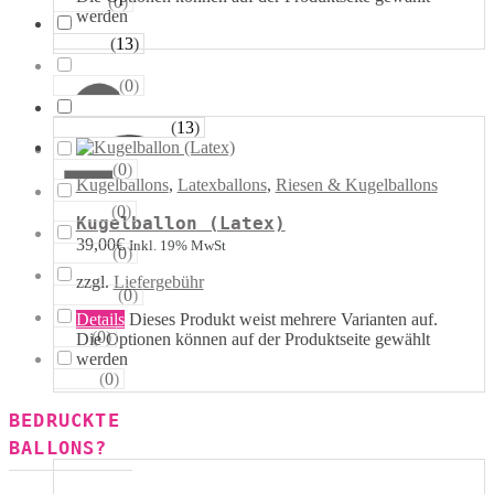
(
0
)
Sterne
werden
(
13
)
Runde
(
0
)
Tropfen
(
13
)
Riesen−Kugeln
(
0
)
Eckige
Kugelballons
,
Latexballons
,
Riesen & Kugelballons
(
0
)
Säulen
Kugelballon (Latex)
39,00
€
Inkl. 19% MwSt
(
0
)
Portale
zzgl.
Liefergebühr
(
0
)
Figuren
Details
Dieses Produkt weist mehrere Varianten auf.
(
0
)
123
Die Optionen können auf der Produktseite gewählt
werden
(
0
)
ABC
BEDRUCKTE
BALLONS?