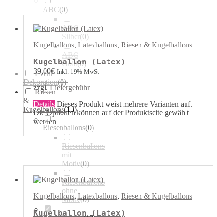
ABC
(
0
)
ABC
Silber
(
0
)
Kugelballons
,
Latexballons
,
Riesen & Kugelballons
ABC
Kugelballon (Latex)
Gold
(
0
)
39,00
€
Inkl. 19% MwSt
Event
Dekoration
(
0
)
zzgl.
Liefergebühr
Riesen
&
Details
Dieses Produkt weist mehrere Varianten auf.
Kugelballons
(
13
)
Die Optionen können auf der Produktseite gewählt
werden
Riesenballons
(
0
)
Riesenballons
mit
Motiv
(
0
)
Riesenballons
ohne
Kugelballons
,
Latexballons
,
Riesen & Kugelballons
Motiv
(
0
)
Kugelballon (Latex)