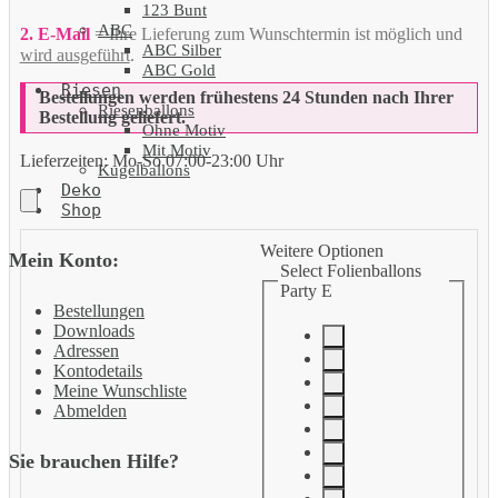
123 Bunt
ABC
2. E-Mail
= Ihre Lieferung zum Wunschtermin ist möglich und
ABC Silber
wird ausgeführt
.
ABC Gold
Riesen
Bestellungen werden frühestens 24 Stunden nach Ihrer
Riesenballons
Bestellung geliefert.
Ohne Motiv
Mit Motiv
Lieferzeiten:
Mo-So 07:00-23:00 Uhr
Kugelballons
Deko
Shop
Weitere Optionen
Mein Konto:
Select Folienballons
Party E
Bestellungen
Downloads
Adressen
Kontodetails
Meine Wunschliste
Abmelden
Sie brauchen Hilfe?