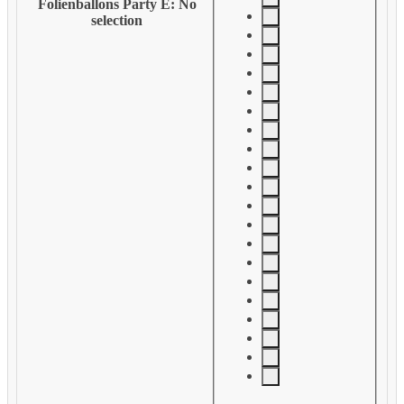
Folienballons Party E
:
No
selection