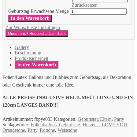
Zurücksetzen
Geburtstag Erwachsene Menge
In den Warenkorb
Zur Wunschliste hinzufügen
Questions? Request a Call Back
Gallery
Beschreibung
Produktsicherheit
In den Warenkorb
Folien/Latex-Ballons und Bubbles zum Geburtstag, als Dekoration
oder Geschenk immer eine tolle Idee.
ALLE PREISE INKLUSIVE HELIUMFÜLLUNG UND EIN
120cm LANGES BAND!!!
Artikelnummer:
fbpye033
Kategorien:
Geburtstag Eltern
,
Party
Schlagwörter:
Folienballons
,
Geburtstag
,
Herzen
,
I LOVE YOU
,
Orangetöne
,
Party
,
Rottöne
,
Weisstöne