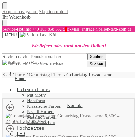
Skip to navigation
Skip to content
Ihr Warenkorb
Service-Hotline: +49 163 858 582 5
E-Mail: anfrage@ballon-taxi-köln.de
MENU
Wir liefern alles rund um den Ballon!
Suchen nach:
Suchen
Suchen nach:
Suchen
Start
/
Party
/
Geburtstag Eltern
/
Geburtstag Erwachsene
Home
Latexballons
Mit Motiv
Herzform
Kontakt
Klassische Farben
Pastell Farben
Geburtstag Erwachsene
6,50
€
–
Metallic Farben
27,50
€
Inkl. 19% MwSt
Kristall Farben
Hochzeiten
LED