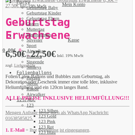
Geburtstag Erwachsene
6,50
€
–
Party
Mein Konto
27,50
€
Inkl. 19% MwSt
Geburtstag Baby
Geburtstag Kinder
Geburtstag Eltern
Geburtstag
Ostern
Muttertag
Erwachsene
Weihnachten
Kasse
Silvester
Sport
0,00
€
0
Airwalker
6,50
€
27,50
€
–
Inkl. 19% MwSt
Bubbles
Singende
zzgl.
Liefergebühr
Smileys
Folienballons
Folien/Latex-Ballons und Bubbles zum Geburtstag, als
Herzen
Dekoration oder Geschenk immer eine tolle Idee, inklusive
Sterne
Heliumfüllung und ein 120cm langes Band.
Runde
Airwalker
ALLE PREISE INKLUSIVE HELIUMFÜLLUNG!!!
123/ABC
123
123 Silber
Mengen Anfrage gerne auch als WhatsApp Nachricht:
123 Gold
01638585825.
123 Pink
123 Rot
1. E-Mail
= Ihre Bestellung
ist eingegangen
.
123 Blau