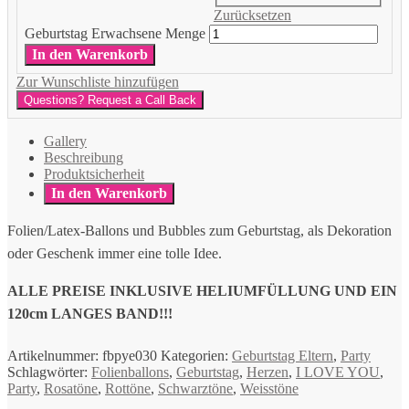
Zurücksetzen
Geburtstag Erwachsene Menge
In den Warenkorb
Zur Wunschliste hinzufügen
Questions? Request a Call Back
Gallery
Beschreibung
Produktsicherheit
In den Warenkorb
Folien/Latex-Ballons und Bubbles zum Geburtstag, als Dekoration
oder Geschenk immer eine tolle Idee.
ALLE PREISE INKLUSIVE HELIUMFÜLLUNG UND EIN
120cm LANGES BAND!!!
Artikelnummer:
fbpye030
Kategorien:
Geburtstag Eltern
,
Party
Schlagwörter:
Folienballons
,
Geburtstag
,
Herzen
,
I LOVE YOU
,
Party
,
Rosatöne
,
Rottöne
,
Schwarztöne
,
Weisstöne