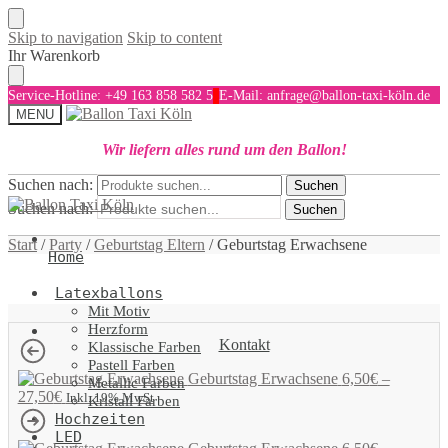
Skip to navigation
Skip to content
Ihr Warenkorb
Service-Hotline: +49 163 858 582 5
E-Mail: anfrage@ballon-taxi-köln.de
MENU
Wir liefern alles rund um den Ballon!
Suchen nach:
Suchen
Suchen nach:
Suchen
Start
/
Party
/
Geburtstag Eltern
/
Geburtstag Erwachsene
Home
Latexballons
Mit Motiv
Herzform
Kontakt
Klassische Farben
Pastell Farben
Geburtstag Erwachsene
6,50
€
–
Metallic Farben
27,50
€
Inkl. 19% MwSt
Kristall Farben
Hochzeiten
LED