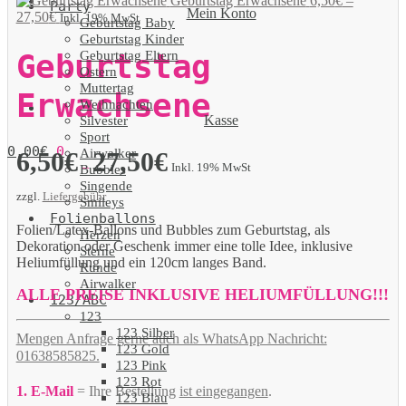
Geburtstag Erwachsene
6,50
€
–
Party
Mein Konto
27,50
€
Inkl. 19% MwSt
Geburtstag Baby
Geburtstag Kinder
Geburtstag Eltern
Geburtstag
Ostern
Muttertag
Erwachsene
Weihnachten
Kasse
Silvester
Sport
0,00
€
0
Airwalker
6,50
€
27,50
€
–
Inkl. 19% MwSt
Bubbles
Singende
zzgl.
Liefergebühr
Smileys
Folienballons
Folien/Latex-Ballons und Bubbles zum Geburtstag, als
Herzen
Dekoration oder Geschenk immer eine tolle Idee, inklusive
Sterne
Heliumfüllung und ein 120cm langes Band.
Runde
Airwalker
ALLE PREISE INKLUSIVE HELIUMFÜLLUNG!!!
123/ABC
123
123 Silber
Mengen Anfrage gerne auch als WhatsApp Nachricht:
123 Gold
01638585825.
123 Pink
123 Rot
1. E-Mail
= Ihre Bestellung
ist eingegangen
.
123 Blau