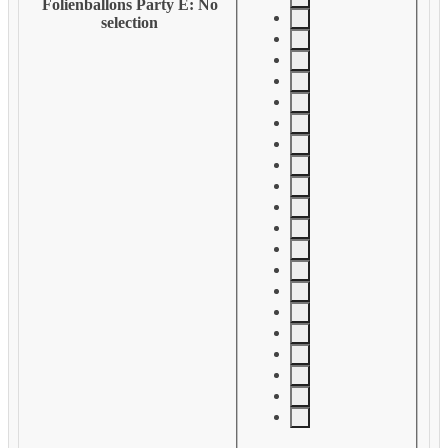
Folienballons Party E
:
No
selection