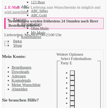
123 Bunt
ABC
2. E-Mail
= Ihre Lieferung zum Wunschtermin ist möglich und
ABC Silber
wird ausgeführt
.
ABC Gold
Riesen
Bestellungen werden frühestens 24 Stunden nach Ihrer
Riesenballons
Bestellung geliefert.
Ohne Motiv
Mit Motiv
Lieferzeiten:
Mo-So 07:00-23:00 Uhr
Kugelballons
Deko
Shop
Weitere Optionen
Mein Konto:
Select Folienballons
Party E
Bestellungen
Downloads
Adressen
Kontodetails
Meine Wunschliste
Abmelden
Sie brauchen Hilfe?