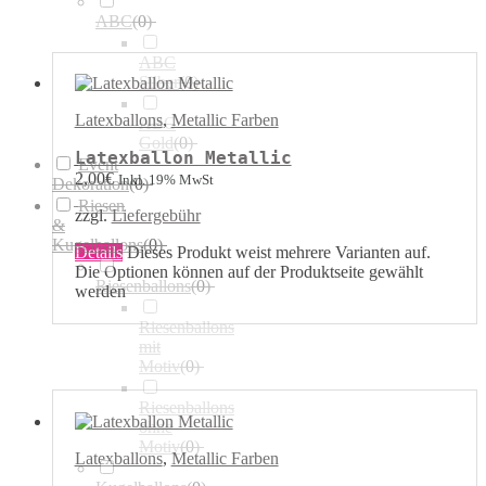
ABC
(
0
)
ABC
Silber
(
0
)
Latexballons
,
Metallic Farben
ABC
Gold
(
0
)
Latexballon Metallic
Event
2,00
€
Inkl. 19% MwSt
Dekoration
(
0
)
Riesen
zzgl.
Liefergebühr
&
Kugelballons
(
0
)
Details
Dieses Produkt weist mehrere Varianten auf.
Die Optionen können auf der Produktseite gewählt
Riesenballons
(
0
)
werden
Riesenballons
mit
Motiv
(
0
)
Riesenballons
ohne
Motiv
(
0
)
Latexballons
,
Metallic Farben