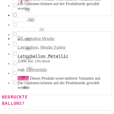
(
0
)
Sterne
Die Optionen können auf der Produktseite gewählt
werden
(
0
)
Runde
(
32
)
Tropfen
(
0
)
Riesen−Kugeln
(
0
)
Eckige
Latexballons
,
Metallic Farben
(
0
)
Säulen
Latexballon Metallic
(
0
)
Portale
2,00
€
Inkl. 19% MwSt
(
0
)
Figuren
zzgl.
Liefergebühr
(
0
)
123
Details
Dieses Produkt weist mehrere Varianten auf.
Die Optionen können auf der Produktseite gewählt
(
0
)
werden
ABC
BEDRUCKTE
BALLONS?