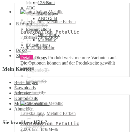
Muttertag
123 Bunt
(
0
)
ABC
ABC Silber
Weihnachten
(
0
)
ABC Gold
Latexballons
,
Metallic Farben
Riesen
Silvester
(
0
)
Riesenballons
Latexballon Metallic
Ohne Motiv
Sport
(
0
)
2,00
€
Inkl. 19% MwSt
Mit Motiv
Kugelballons
zzgl.
Liefergebühr
Airwalker
(
0
)
Deko
Shop
Details
Dieses Produkt weist mehrere Varianten auf.
Bubbles
(
0
)
Die Optionen können auf der Produktseite gewählt
werden
Mein Konto:
Singende
(
0
)
Smileys
(
0
)
Bestellungen
Downloads
Folienballons
(
0
)
Adressen
Kontodetails
Meine Wunschliste
Herzen
(
0
)
Abmelden
Latexballons
,
Metallic Farben
Sterne
(
0
)
Sie brauchen Hilfe?
Latexballon Metallic
Runde
(
0
)
2,00
€
Inkl. 19% MwSt