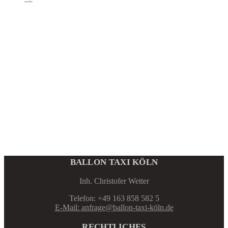
BALLON TAXI KÖLN
Inh. Christofer Wetter
Telefon: +49 163 858 582 5
E-Mail: anfrage@ballon-taxi-köln.de
RECHTLICHES