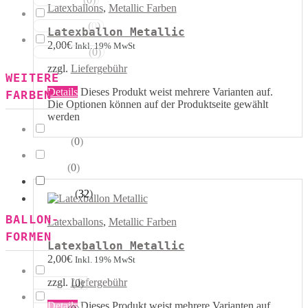
Rot Weiss
Latexballons
,
Metallic Farben
(
0
)
Blau Weiss
Latexballon Metallic
2,00
€
Inkl. 19% MwSt
(
0
)
Mehrfarbig
zzgl.
Liefergebühr
WEITERE
Details
Dieses Produkt weist mehrere Varianten auf.
FARBEN
Die Optionen können auf der Produktseite gewählt
werden
(
0
)
Kristall
(
0
)
Pastell
(
32
)
Metallik
BALLON-
Latexballons
,
Metallic Farben
FORMEN
Latexballon Metallic
2,00
€
Inkl. 19% MwSt
zzgl.
Liefergebühr
(
0
)
Herzen
Details
Dieses Produkt weist mehrere Varianten auf.