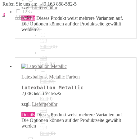
Rufen Sie uns an: +49 163 858-582-5
Airwalker
(
0
)
zzgl.
Liefergebühr
123 /
0
ABC
(
0
)
Details
Dieses Produkt weist mehrere Varianten auf.
Die Optionen können auf der Produktseite gewählt
123
(
0
)
werden
123
Silber
(
0
)
123
Gold
(
0
)
123
Latexballons
,
Metallic Farben
Pink
(
0
)
Latexballon Metallic
123
2,00
€
Inkl. 19% MwSt
Rot
(
0
)
zzgl.
Liefergebühr
123
Details
Dieses Produkt weist mehrere Varianten auf.
Blau
(
0
)
Die Optionen können auf der Produktseite gewählt
werden
123
Bunt
(
0
)