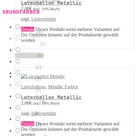
Kugelballons
(
0
)
Latexballon Metallic
2,00
€
Inkl. 19% MwSt
GRUNDFARBEN
zzgl.
Liefergebühr
Details
Dieses Produkt weist mehrere Varianten auf.
(
1
)
Weisstöne
Die Optionen können auf der Produktseite gewählt
werden
(
0
)
Transparent
(
1
)
Silbertöne
(
1
)
Grautöne
(
3
)
Gelbtöne
Latexballons
,
Metallic Farben
(
0
)
Goldtöne
Latexballon Metallic
(
3
)
Orangetöne
2,00
€
Inkl. 19% MwSt
(
4
)
zzgl.
Liefergebühr
Rottöne
Details
Dieses Produkt weist mehrere Varianten auf.
(
2
)
Rosatöne
Die Optionen können auf der Produktseite gewählt
werden