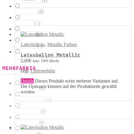
(
1
)
Magentatöne
(
3
)
Violetttöne
(
5
)
Blautöne
(
6
)
Grüntöne
Latexballons
,
Metallic Farben
(
3
)
Brauntöne
Latexballon Metallic
(
1
)
Schwarztöne
2,00
€
Inkl. 19% MwSt
MEHRFARBIG
zzgl.
Liefergebühr
Details
Dieses Produkt weist mehrere Varianten auf.
Die Optionen können auf der Produktseite gewählt
(
0
)
Rosa Weiss
werden
(
0
)
Schwarz Weiss
(
0
)
Silber Weiss
(
0
)
Gold Weiss
(
0
)