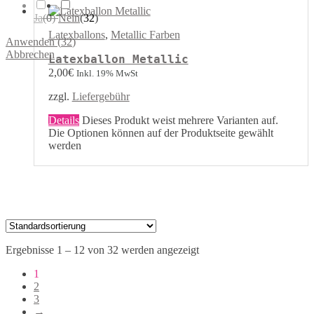
Ja
(
0
)
Nein
(
32
)
Latexballons
,
Metallic Farben
Anwenden
(
32
)
Abbrechen
Latexballon Metallic
2,00
€
Inkl. 19% MwSt
zzgl.
Liefergebühr
Details
Dieses Produkt weist mehrere Varianten auf.
Die Optionen können auf der Produktseite gewählt
werden
Ergebnisse 1 – 12 von 32 werden angezeigt
1
2
3
→