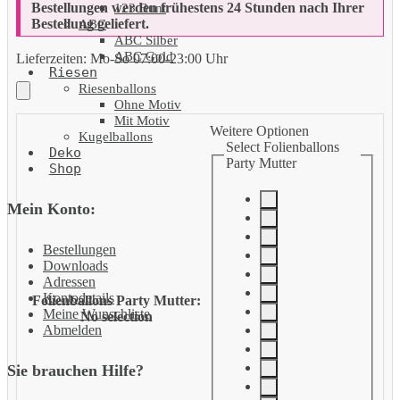
Bestellungen werden frühestens 24 Stunden nach Ihrer
123 Bunt
Bestellung geliefert.
ABC
ABC Silber
ABC Gold
Lieferzeiten:
Mo-So 07:00-23:00 Uhr
Riesen
Riesenballons
Ohne Motiv
Mit Motiv
Weitere Optionen
Kugelballons
Select Folienballons
Deko
Party Mutter
Shop
Mein Konto:
Bestellungen
Downloads
Adressen
Kontodetails
Folienballons Party Mutter
:
Meine Wunschliste
No selection
Abmelden
Sie brauchen Hilfe?