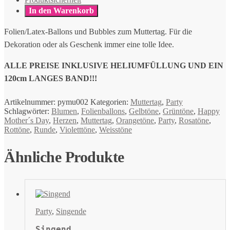
In den Warenkorb
Folien/Latex-Ballons und Bubbles zum Muttertag. Für die
Dekoration oder als Geschenk immer eine tolle Idee.
ALLE PREISE INKLUSIVE HELIUMFÜLLUNG UND EIN
120cm LANGES BAND!!!
Artikelnummer:
pymu002
Kategorien:
Muttertag
,
Party
Schlagwörter:
Blumen
,
Folienballons
,
Gelbtöne
,
Grüntöne
,
Happy
Mother´s Day
,
Herzen
,
Muttertag
,
Orangetöne
,
Party
,
Rosatöne
,
Rottöne
,
Runde
,
Violetttöne
,
Weisstöne
Ähnliche Produkte
Party
,
Singende
Singend