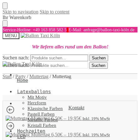
Skip to navigation
Skip to content
Ihr Warenkorb
Service-Hotline: +49 163 858 582 5
E-Mail: anfrage@ballon-taxi-köln.de
MENU
Wir liefern alles rund um den Ballon!
Suchen nach:
Suchen
Suchen nach:
Suchen
Start
/
Party
/
Muttertag
/
Muttertag
Home
Latexballons
Mit Motiv
Herzform
Kontakt
Klassische Farben
Pastell Farben
Muttertag
6,50
€
–
19,95
€
Inkl. 19% MwSt
Metallic Farben
Kristall Farben
Hochzeiten
Muttertag
6,50
€
–
19,95
€
Inkl. 19% MwSt
LED