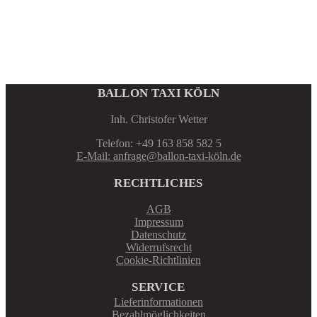
BALLON TAXI KÖLN
Inh. Christofer Wetter
Telefon: +49 163 858 582 5
E-Mail: anfrage@ballon-taxi-köln.de
RECHTLICHES
AGB
Impressum
Datenschutz
Widerrufsrecht
Cookie-Richtlinien
SERVICE
Lieferinformationen
Bezahlmöglichkeiten