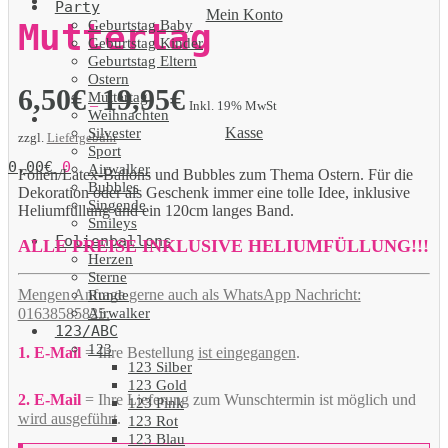
Party
Mein Konto
Geburtstag Baby
Muttertag
Geburtstag Kinder
Geburtstag Eltern
Ostern
6,50
€
19,95
€
Muttertag
–
Inkl. 19% MwSt
Weihnachten
Kasse
Silvester
zzgl.
Liefergebühr
Sport
0,00
€
0
Airwalker
Folien/Latex-Ballons und Bubbles zum Thema Ostern. Für die
Bubbles
Dekoration oder als Geschenk immer eine tolle Idee, inklusive
Singende
Heliumfüllung und ein 120cm langes Band.
Smileys
Folienballons
ALLE PREISE INKLUSIVE HELIUMFÜLLUNG!!!
Herzen
Sterne
Mengen Anfrage gerne auch als WhatsApp Nachricht:
Runde
Airwalker
01638585825.
123/ABC
123
1. E-Mail
= Ihre Bestellung
ist eingegangen
.
123 Silber
123 Gold
2. E-Mail
= Ihre Lieferung zum Wunschtermin ist möglich und
123 Pink
wird ausgeführt
.
123 Rot
123 Blau