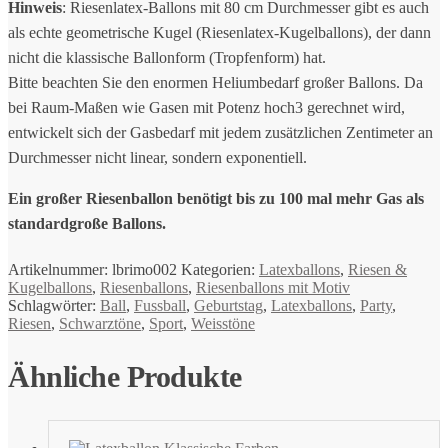
Hinweis
: Riesenlatex-Ballons mit 80 cm Durchmesser gibt es auch
als echte geometrische Kugel (Riesenlatex-Kugelballons), der dann
nicht die klassische Ballonform (Tropfenform) hat.
Bitte beachten Sie den enormen Heliumbedarf großer Ballons. Da
bei Raum-Maßen wie Gasen mit Potenz hoch3 gerechnet wird,
entwickelt sich der Gasbedarf mit jedem zusätzlichen Zentimeter an
Durchmesser nicht linear, sondern exponentiell.
Ein großer Riesenballon benötigt bis zu 100 mal mehr Gas als
standardgroße Ballons.
Artikelnummer:
lbrimo002
Kategorien:
Latexballons
,
Riesen &
Kugelballons
,
Riesenballons
,
Riesenballons mit Motiv
Schlagwörter:
Ball
,
Fussball
,
Geburtstag
,
Latexballons
,
Party
,
Riesen
,
Schwarztöne
,
Sport
,
Weisstöne
Ähnliche Produkte