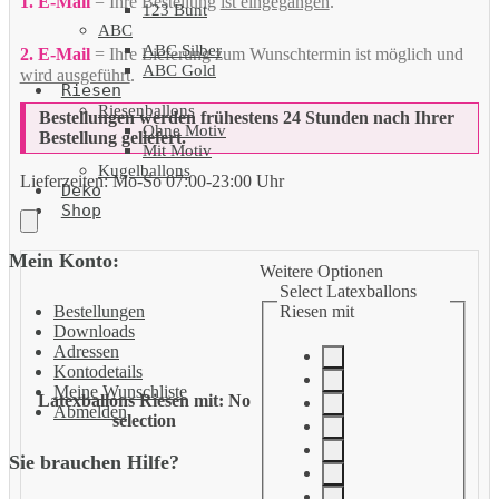
1. E-Mail
= Ihre Bestellung
ist eingegangen
.
123 Bunt
ABC
ABC Silber
2. E-Mail
= Ihre Lieferung zum Wunschtermin ist möglich und
ABC Gold
wird ausgeführt
.
Riesen
Riesenballons
Bestellungen werden frühestens 24 Stunden nach Ihrer
Ohne Motiv
Bestellung geliefert.
Mit Motiv
Kugelballons
Lieferzeiten:
Mo-So 07:00-23:00 Uhr
Deko
Shop
Mein Konto:
Weitere Optionen
Select Latexballons
Riesen mit
Bestellungen
Downloads
Adressen
Kontodetails
Meine Wunschliste
Latexballons Riesen mit
:
No
Abmelden
selection
Sie brauchen Hilfe?