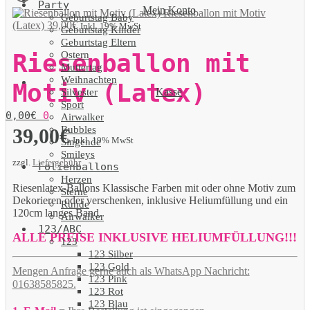
Party
Mein Konto
Riesenballon mit Motiv
Geburtstag Baby
(Latex)
39,00
€
Inkl. 19% MwSt
Geburtstag Kinder
Geburtstag Eltern
Ostern
Riesenballon mit
Muttertag
Weihnachten
Motiv (Latex)
Kasse
Silvester
Sport
0,00
€
0
Airwalker
Bubbles
39,00
€
Inkl. 19% MwSt
Singende
Smileys
zzgl.
Liefergebühr
Folienballons
Herzen
Riesenlatex-Ballons Klassische Farben mit oder ohne Motiv zum
Sterne
Dekorieren oder verschenken, inklusive Heliumfüllung und ein
Runde
120cm langes Band.
Airwalker
123/ABC
ALLE PREISE INKLUSIVE HELIUMFÜLLUNG!!!
123
123 Silber
123 Gold
Mengen Anfrage gerne auch als WhatsApp Nachricht:
123 Pink
01638585825.
123 Rot
123 Blau