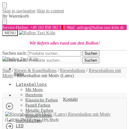
Skip to navigation
Skip to content
Ihr Warenkorb
Service-Hotline: +49 163 858 582 5
E-Mail: anfrage@ballon-taxi-köln.de
MENU
Wir liefern alles rund um den Ballon!
Suchen nach:
Suchen
Suchen nach:
Suchen
Start
/
Riesen & Kugelballons
/
Riesenballons
/
Riesenballons mit
Home
Motiv
/
Riesenballon mit Motiv (Latex)
Latexballons
Mit Motiv
Herzform
Kontakt
Klassische Farben
Pastell Farben
Metallic Farben
Riesenballon mit Motiv
Kristall Farben
(Latex)
39,00
€
Inkl. 19% MwSt
Hochzeiten
LED