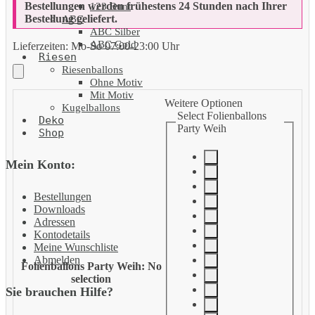
Bestellungen werden frühestens 24 Stunden nach Ihrer
123 Bunt
Bestellung geliefert.
ABC
ABC Silber
ABC Gold
Lieferzeiten:
Mo-So 07:00-23:00 Uhr
Riesen
Riesenballons
Ohne Motiv
Mit Motiv
Weitere Optionen
Kugelballons
Select Folienballons
Deko
Party Weih
Shop
Mein Konto:
Bestellungen
Downloads
Adressen
Kontodetails
Meine Wunschliste
Abmelden
Folienballons Party Weih
:
No
selection
Sie brauchen Hilfe?