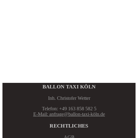
BALLON TAXI KÖLN
Inh. Christofer Wetter
Telefon: +49 163 858 582 5
E-Mail: anfrage@ballon-taxi-köln.de
RECHTLICHES
AGB