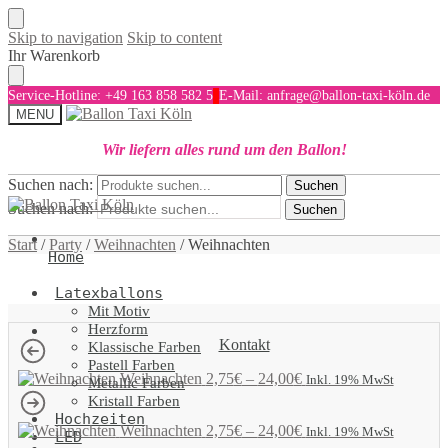
Skip to navigation
Skip to content
Ihr Warenkorb
Service-Hotline: +49 163 858 582 5
E-Mail: anfrage@ballon-taxi-köln.de
MENU
Wir liefern alles rund um den Ballon!
Suchen nach:
Suchen
Suchen nach:
Suchen
Start
/
Party
/
Weihnachten
/
Weihnachten
Home
Latexballons
Mit Motiv
Herzform
Kontakt
Klassische Farben
Pastell Farben
Weihnachten
2,75
€
–
24,00
€
Inkl. 19% MwSt
Metallic Farben
Kristall Farben
Hochzeiten
Weihnachten
2,75
€
–
24,00
€
Inkl. 19% MwSt
LED