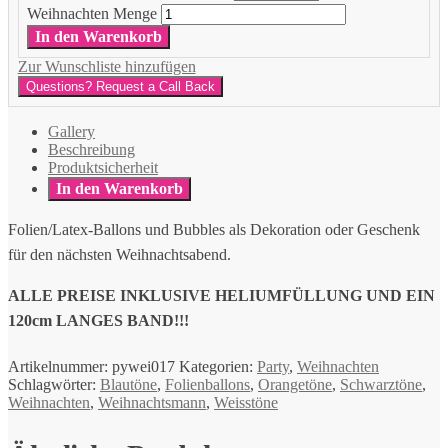
Weihnachten Menge
In den Warenkorb
Zur Wunschliste hinzufügen
Questions? Request a Call Back
Gallery
Beschreibung
Produktsicherheit
In den Warenkorb
Folien/Latex-Ballons und Bubbles als Dekoration oder Geschenk
für den nächsten Weihnachtsabend.
ALLE PREISE INKLUSIVE HELIUMFÜLLUNG UND EIN
120cm LANGES BAND!!!
Artikelnummer:
pywei017
Kategorien:
Party
,
Weihnachten
Schlagwörter:
Blautöne
,
Folienballons
,
Orangetöne
,
Schwarztöne
,
Weihnachten
,
Weihnachtsmann
,
Weisstöne