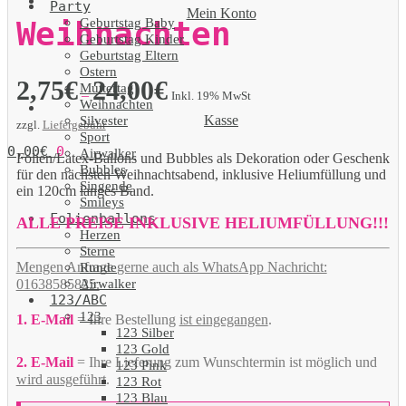
Party
Mein Konto
Geburtstag Baby
Weihnachten
Geburtstag Kinder
Geburtstag Eltern
Ostern
2,75
€
24,00
€
Muttertag
–
Inkl. 19% MwSt
Weihnachten
Kasse
Silvester
zzgl.
Liefergebühr
Sport
0,00
€
0
Airwalker
Folien/Latex-Ballons und Bubbles als Dekoration oder Geschenk
Bubbles
für den nächsten Weihnachtsabend, inklusive Heliumfüllung und
Singende
ein 120cm langes Band.
Smileys
Folienballons
ALLE PREISE INKLUSIVE HELIUMFÜLLUNG!!!
Herzen
Sterne
Mengen Anfrage gerne auch als WhatsApp Nachricht:
Runde
Airwalker
01638585825.
123/ABC
123
1. E-Mail
= Ihre Bestellung
ist eingegangen
.
123 Silber
123 Gold
2. E-Mail
= Ihre Lieferung zum Wunschtermin ist möglich und
123 Pink
wird ausgeführt
.
123 Rot
123 Blau