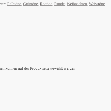
ter:
Gelbtöne
,
Grüntöne
,
Rottöne
,
Runde
,
Weihnachten
,
Weisstöne
nen können auf der Produktseite gewählt werden