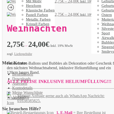
Mit Motiv
Geburts
Weihnachten
2,75
€
–
24,00
€
Inkl. 19% MwSt
Herzform
Geburts
Klassische Farben
Geburts
Weihnachten
2,75
€
–
24,00
€
Pastell Farben
Ostern
Inkl. 19% MwSt
Metallic Farben
Muttert
Kristall Farben
Weihna
Weihnachten
Silveste
Sport
Airwalk
2,75
€
24,00
€
Bubble
–
Inkl. 19% MwSt
Singen
Smileys
zzgl.
Liefergebühr
Mein Konto:
Folien/Latex-Ballons und Bubbles als Dekoration oder Geschenk f
den nächsten Weihnachtsabend, inklusive Heliumfüllung und ein
120cm langes Band.
Bestellungen
Downloads
ALLE PREISE INKLUSIVE HELIUMFÜLLUNG!!!
Adressen
Kontodetails
Meine Wunschliste
Mengen Anfrage gerne auch als WhatsApp Nachricht:
Abmelden
01638585825.
Sie brauchen Hilfe?
1. E-Mail
= Ihre Bestellung
ist