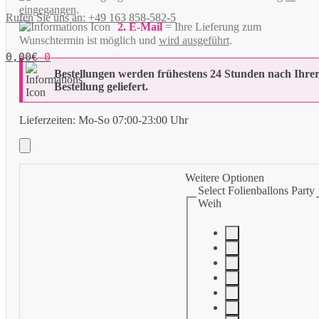
eingegangen
.
Rufen Sie uns an: +49 163 858-582-5
2. E-Mail
= Ihre Lieferung zum
Wunschtermin ist möglich und
wird ausgeführt
.
0,00
€
0
Bestellungen werden frühestens 24 Stunden nach Ihre
Bestellung geliefert.
Lieferzeiten:
Mo-So 07:00-23:00 Uhr
Weitere Optionen
Select Folienballons Party
Weih