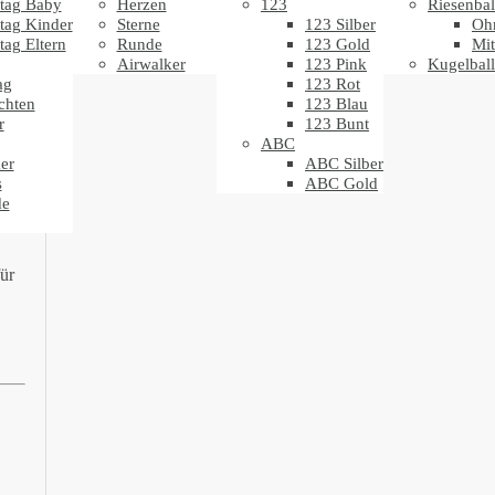
tag Baby
Herzen
123
Riesenbal
tag Kinder
Sterne
123 Silber
Oh
tag Eltern
Runde
123 Gold
Mit
Airwalker
123 Pink
Kugelbal
ag
123 Rot
chten
123 Blau
r
123 Bunt
ABC
er
ABC Silber
s
ABC Gold
de
ür