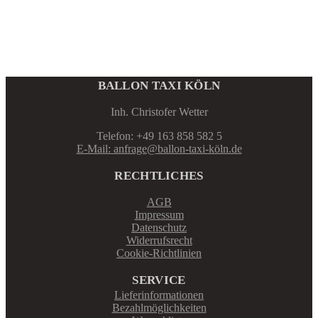
BALLON TAXI KÖLN
Inh. Christofer Wetter
Telefon: +49 163 858 582 5
E-Mail: anfrage@ballon-taxi-köln.de
RECHTLICHES
AGB
Impressum
Datenschutz
Widerrufsrecht
Cookie-Richtlinien
SERVICE
Lieferinformationen
Bezahlmöglichkeiten