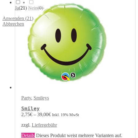
Ja
(
21
)
Nein
(
0
)
Anwenden
(
21
)
Abbrechen
Party
,
Smileys
Smiley
2,75
€
–
39,00
€
Inkl. 19% MwSt
zzgl.
Liefergebühr
Details
Dieses Produkt weist mehrere Varianten auf.