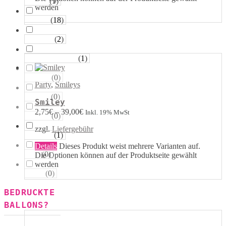
(
1
)
Sterne
werden
(
18
)
Runde
(
2
)
Tropfen
(
1
)
Riesen−Kugeln
(
0
)
Eckige
Party
,
Smileys
(
0
)
Säulen
Smiley
2,75
€
–
39,00
€
Inkl. 19% MwSt
(
0
)
Portale
zzgl.
Liefergebühr
(
1
)
Figuren
Details
Dieses Produkt weist mehrere Varianten auf.
(
0
)
123
Die Optionen können auf der Produktseite gewählt
werden
(
0
)
ABC
BEDRUCKTE
BALLONS?