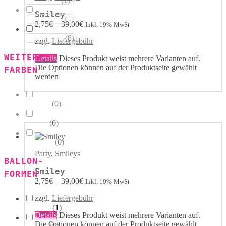
Rot Weiss
Smiley
(
0
)
Blau Weiss
2,75
€
–
39,00
€
Inkl. 19% MwSt
(
8
)
Mehrfarbig
zzgl.
Liefergebühr
WEITERE
Details
Dieses Produkt weist mehrere Varianten auf.
Die Optionen können auf der Produktseite gewählt
FARBEN
werden
(
0
)
Kristall
(
0
)
Pastell
(
0
)
Metallik
Party
,
Smileys
BALLON-
Smiley
FORMEN
2,75
€
–
39,00
€
Inkl. 19% MwSt
zzgl.
Liefergebühr
(
1
)
Herzen
Details
Dieses Produkt weist mehrere Varianten auf.
Die Optionen können auf der Produktseite gewählt