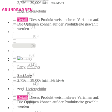
Kugelballons
(
0
)
2,75
€
–
39,00
€
Inkl. 19% MwSt
GRUNDFARBEN
zzgl.
Liefergebühr
Details
Dieses Produkt weist mehrere Varianten auf.
Die Optionen können auf der Produktseite gewählt
(
1
)
Weisstöne
werden
(
0
)
Transparent
(
0
)
Silbertöne
(
0
)
Grautöne
(
14
)
Gelbtöne
Party
,
Smileys
(
0
)
Goldtöne
Smiley
2,75
€
–
39,00
€
Inkl. 19% MwSt
(
4
)
Orangetöne
zzgl.
Liefergebühr
(
8
)
Rottöne
Details
Dieses Produkt weist mehrere Varianten auf.
Die Optionen können auf der Produktseite gewählt
(
8
)
Rosatöne
werden