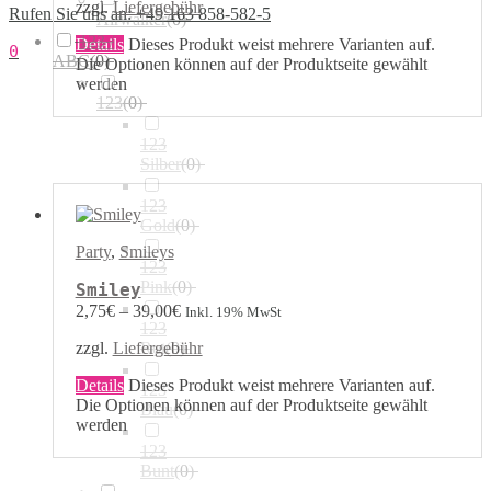
zzgl.
Liefergebühr
Rufen Sie uns an: +49 163 858-582-5
Airwalker
(
0
)
123 /
Details
Dieses Produkt weist mehrere Varianten auf.
0
ABC
(
0
)
Die Optionen können auf der Produktseite gewählt
werden
123
(
0
)
123
Silber
(
0
)
123
Gold
(
0
)
Party
,
Smileys
123
Pink
(
0
)
Smiley
2,75
€
–
39,00
€
Inkl. 19% MwSt
123
Rot
(
0
)
zzgl.
Liefergebühr
Details
Dieses Produkt weist mehrere Varianten auf.
123
Die Optionen können auf der Produktseite gewählt
Blau
(
0
)
werden
123
Bunt
(
0
)