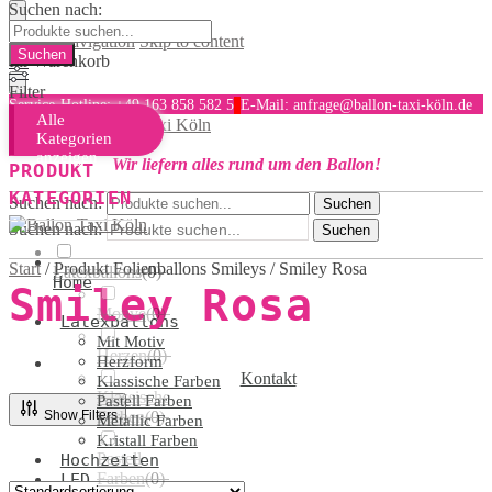
Suchen nach:
Skip to navigation
Skip to content
Ihr Warenkorb
Filter
Service-Hotline: +49 163 858 582 5
E-Mail: anfrage@ballon-taxi-köln.de
Alle
MENU
Kategorien
anzeigen
Wir liefern alles rund um den Ballon!
PRODUKT
KATEGORIEN
Suchen nach:
Suchen
Suchen nach:
Suchen
Start
/
Produkt Folienballons Smileys
/
Smiley Rosa
Latexballons
(
0
)
Home
Smiley Rosa
Motive
(
0
)
Latexballons
Mit Motiv
Herzen
(
0
)
Herzform
Kontakt
Klassische Farben
Klassische
Pastell Farben
Show Filters
Farben
(
0
)
Metallic Farben
Kristall Farben
Pastell
Hochzeiten
Farben
(
0
)
LED