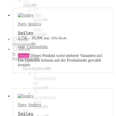
ABC
(
0
)
ABC
Silber
(
0
)
Party
,
Smileys
ABC
Smiley
Gold
(
0
)
2,75
€
–
39,00
€
Inkl. 19% MwSt
Event
Dekoration
(
0
)
zzgl.
Liefergebühr
Riesen
&
Details
Dieses Produkt weist mehrere Varianten auf.
Kugelballons
(
0
)
Die Optionen können auf der Produktseite gewählt
werden
Riesenballons
(
0
)
Riesenballons
mit
Motiv
(
0
)
Riesenballons
ohne
Party
,
Smileys
Motiv
(
0
)
Smiley