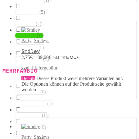
(
1
)
Magentatöne
(
5
)
Violetttöne
(
7
)
Blautöne
(
7
)
Grüntöne
Party
,
Smileys
(
0
)
Brauntöne
Smiley
2,75
€
–
39,00
€
Inkl. 19% MwSt
(
5
)
Schwarztöne
zzgl.
Liefergebühr
MEHRFARBIG
Details
Dieses Produkt weist mehrere Varianten auf.
Die Optionen können auf der Produktseite gewählt
werden
(
0
)
Rosa Weiss
(
0
)
Schwarz Weiss
(
1
)
Silber Weiss
(
0
)
Gold Weiss
Party
,
Smileys
(
1
)