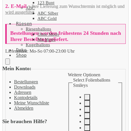
123 Bunt
2. E-Mail
= Ihre Lieferung zum Wunschtermin ist möglich und
ABC
wird ausgeführt
.
ABC Silber
ABC Gold
Riesen
Riesenballons
Bestellungen werden frühestens 24 Stunden nach
Ohne Motiv
Ihrer Bestellung geliefert.
Mit Motiv
Kugelballons
Deko
Lieferzeiten:
Mo-So 07:00-23:00 Uhr
Shop
Mein Konto:
Weitere Optionen
Select Folienballons
Bestellungen
Smileys
Downloads
Adressen
Kontodetails
Meine Wunschliste
Abmelden
Sie brauchen Hilfe?