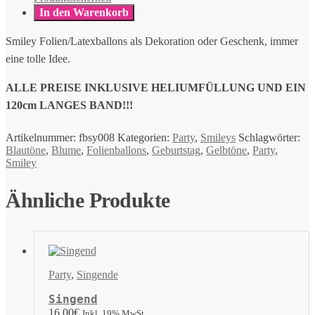
In den Warenkorb
Smiley Folien/Latexballons als Dekoration oder Geschenk, immer
eine tolle Idee.
ALLE PREISE INKLUSIVE HELIUMFÜLLUNG UND EIN
120cm LANGES BAND!!!
Artikelnummer:
fbsy008
Kategorien:
Party
,
Smileys
Schlagwörter:
Blautöne
,
Blume
,
Folienballons
,
Geburtstag
,
Gelbtöne
,
Party
,
Smiley
Ähnliche Produkte
Party
,
Singende
Singend
16,00
€
Inkl. 19% MwSt