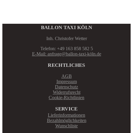
BALLON TAXI KÖLN
Inh. Christofer Wetter
Telefon: +49 163 858 582 5
E-Mail: anfrage@ballon-taxi-köln.de
RECHTLICHES
AGB
Impressum
Datenschutz
Widerrufsrecht
Cookie-Richtlinien
SERVICE
Lieferinformationen
Bezahlmöglichkeiten
Wunschliste