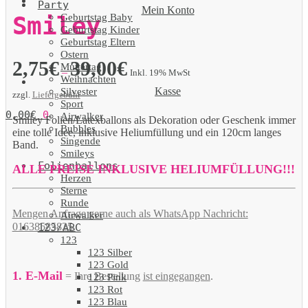
Party
Mein Konto
Geburtstag Baby
Smiley
Geburtstag Kinder
Geburtstag Eltern
Ostern
2,75
€
39,00
€
Muttertag
–
Inkl. 19% MwSt
Weihnachten
Kasse
Silvester
zzgl.
Liefergebühr
Sport
0,00
€
0
Airwalker
Smiley Folien/Latexballons als Dekoration oder Geschenk immer
Bubbles
eine tolle Idee, inklusive Heliumfüllung und ein 120cm langes
Singende
Band.
Smileys
Folienballons
ALLE PREISE INKLUSIVE HELIUMFÜLLUNG!!!
Herzen
Sterne
Runde
Mengen Anfrage gerne auch als WhatsApp Nachricht:
Airwalker
01638585825.
123/ABC
123
123 Silber
123 Gold
1. E-Mail
= Ihre Bestellung
ist eingegangen
.
123 Pink
123 Rot
123 Blau