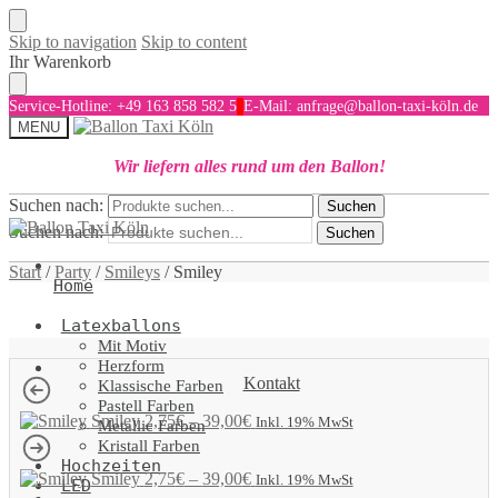
Skip to navigation
Skip to content
Ihr Warenkorb
Service-Hotline: +49 163 858 582 5
E-Mail: anfrage@ballon-taxi-köln.de
MENU
Wir liefern alles rund um den Ballon!
Suchen nach:
Suchen
Suchen nach:
Suchen
Start
/
Party
/
Smileys
/
Smiley
Home
Latexballons
Mit Motiv
Herzform
Kontakt
Klassische Farben
Pastell Farben
Smiley
2,75
€
–
39,00
€
Inkl. 19% MwSt
Metallic Farben
Kristall Farben
Hochzeiten
Smiley
2,75
€
–
39,00
€
Inkl. 19% MwSt
LED