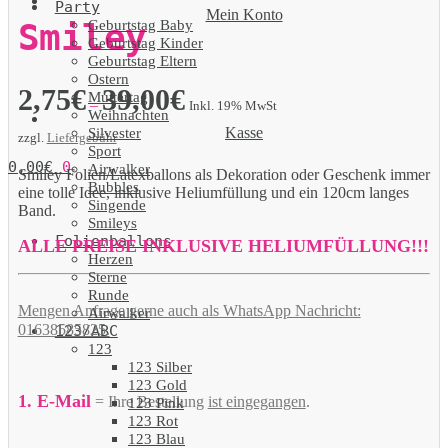
Party
Mein Konto
Geburtstag Baby
Smiley
Geburtstag Kinder
Geburtstag Eltern
Ostern
2,75
€
39,00
€
Muttertag
–
Inkl. 19% MwSt
Weihnachten
Kasse
Silvester
zzgl.
Liefergebühr
Sport
0,00
€
0
Airwalker
Smiley Folien/Latexballons als Dekoration oder Geschenk immer
Bubbles
eine tolle Idee, inklusive Heliumfüllung und ein 120cm langes
Singende
Band.
Smileys
Folienballons
ALLE PREISE INKLUSIVE HELIUMFÜLLUNG!!!
Herzen
Sterne
Runde
Mengen Anfrage gerne auch als WhatsApp Nachricht:
Airwalker
01638585825.
123/ABC
123
123 Silber
123 Gold
1. E-Mail
= Ihre Bestellung
ist eingegangen
.
123 Pink
123 Rot
123 Blau