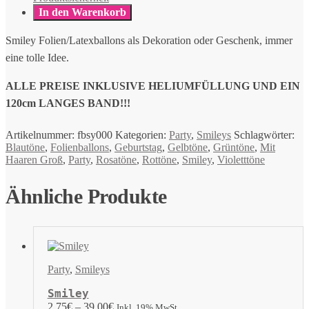
In den Warenkorb
Smiley Folien/Latexballons als Dekoration oder Geschenk, immer
eine tolle Idee.
ALLE PREISE INKLUSIVE HELIUMFÜLLUNG UND EIN
120cm LANGES BAND!!!
Artikelnummer:
fbsy000
Kategorien:
Party
,
Smileys
Schlagwörter:
Blautöne
,
Folienballons
,
Geburtstag
,
Gelbtöne
,
Grüntöne
,
Mit
Haaren Groß
,
Party
,
Rosatöne
,
Rottöne
,
Smiley
,
Violetttöne
Ähnliche Produkte
Party
,
Smileys
Smiley
2,75
€
–
39,00
€
Inkl. 19% MwSt