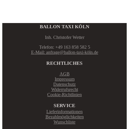
BALLON TAXI KÖLN
Inh. Christofer Wetter
Telefon: +49 163 858 582 5
E-Mail: anfrage@ballon-taxi-köln.de
RECHTLICHES
AGB
Impressum
Datenschutz
Widerrufsrecht
Cookie-Richtlinien
SERVICE
Lieferinformationen
Bezahlmöglichkeiten
Wunschliste