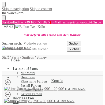
Skip to navigation
Skip to content
Ihr Warenkorb
Service-Hotline: +49 163 858 582 5
E-Mail: anfrage@ballon-taxi-köln.de
MENU
Wir liefern alles rund um den Ballon!
Suchen nach:
Suchen
Suchen nach:
Suchen
Start
/
Party
/
Smileys
/
Smiley
Home
Latexballons
Mit Motiv
Herzform
Kontakt
Klassische Farben
Pastell Farben
Airwalker
14,99
€
–
29,90
€
Inkl. 19% MwSt
Metallic Farben
Kristall Farben
Hochzeiten
Smiley
2,75
€
–
39,00
€
Inkl. 19% MwSt
LED