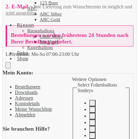
123 Bunt
2. E-Mail
= Ihre Lieferung zum Wunschtermin ist möglich und
ABC
wird ausgeführt
.
ABC Silber
ABC Gold
Riesen
Riesenballons
Bestellungen werden frühestens 24 Stunden nach
Ohne Motiv
Ihrer Bestellung geliefert.
Mit Motiv
Kugelballons
Deko
Lieferzeiten:
Mo-So 07:00-23:00 Uhr
Shop
Mein Konto:
Weitere Optionen
Select Folienballons
Bestellungen
Smileys
Downloads
Adressen
Kontodetails
Meine Wunschliste
Abmelden
Sie brauchen Hilfe?