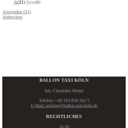
Ja
(
21
)
Nein
(
0
)
Anwenden
(
21
)
Abbrechen
BALLON TAXI KÖLN
Inh. Christofer Wetter
Telefon: +49 163 858 582 5
E-Mail: anfrage@ballon-taxi-köln.de
RECHTLICHES
AGB