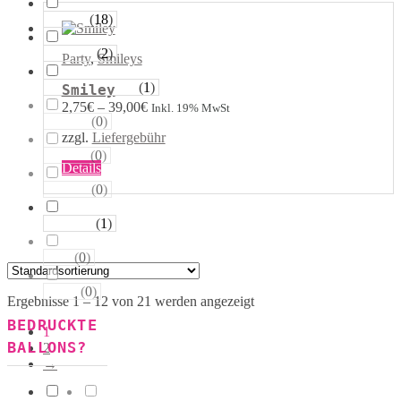
auf.
Die
(
18
)
Runde
Optionen
können
(
2
)
Tropfen
Party
,
Smileys
auf
der
(
1
)
Riesen−Kugeln
Smiley
Produktseite
2,75
€
–
39,00
€
Inkl. 19% MwSt
gewählt
(
0
)
Eckige
werden
zzgl.
Liefergebühr
(
0
)
Säulen
Dieses
Details
Produkt
(
0
)
Portale
weist
mehrere
(
1
)
Figuren
Varianten
auf.
(
0
)
123
Die
Optionen
(
0
)
ABC
können
Ergebnisse 1 – 12 von 21 werden angezeigt
auf
BEDRUCKTE
der
1
Produktseite
BALLONS?
2
gewählt
→
werden