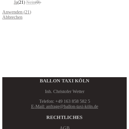
Ja
(
21
)
Nein
(
0
)
Anwenden
(
21
)
Abbrechen
BALLON TAXI KÖLN
Inh. Christofer Wetter
Telefon: +49 163 858 582 5
E-Mail: anfrage@ballon-taxi-köln.de
RECHTLICHES
AGB