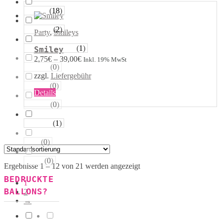
auf.
Die
(
18
)
Runde
Optionen
können
(
2
)
Tropfen
Party
,
Smileys
auf
der
(
1
)
Riesen−Kugeln
Smiley
Produktseite
2,75
€
–
39,00
€
Inkl. 19% MwSt
gewählt
(
0
)
Eckige
werden
zzgl.
Liefergebühr
(
0
)
Säulen
Dieses
Details
Produkt
(
0
)
Portale
weist
mehrere
(
1
)
Figuren
Varianten
auf.
(
0
)
123
Die
Optionen
(
0
)
ABC
können
Ergebnisse 1 – 12 von 21 werden angezeigt
auf
BEDRUCKTE
der
1
Produktseite
BALLONS?
2
gewählt
→
werden