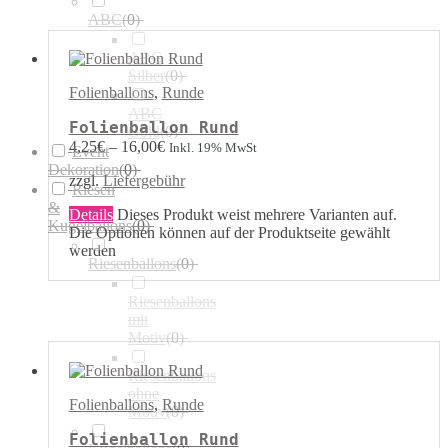
ABC
(
0
)
ABC
Silber
(
0
)
Folienballons
,
Runde
ABC
Folienballon Rund
Gold
(
0
)
4,25
€
–
16,00
€
Inkl. 19% MwSt
Event
Dekoration
(
0
)
zzgl.
Liefergebühr
Riesen
&
Details
Dieses Produkt weist mehrere Varianten auf.
Kugelballons
(
0
)
Die Optionen können auf der Produktseite gewählt
werden
Riesenballons
(
0
)
Riesenballons
mit
Motiv
(
0
)
Riesenballons
ohne
Folienballons
,
Runde
Motiv
(
0
)
Folienballon Rund