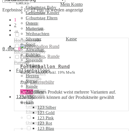
Party
Mein Konto
Geburtstag Baby
Metallic
Ergebnisse 1 – 12 von 18 werden angezeigt
Geburtstag Kinder
Farben
(
0
)
Geburtstag Eltern
1
Ostern
Kristall
2
Muttertag
Farben
(
0
)
→
Weihnachten
Kasse
Silvester
Hochzeiten
(
0
)
Sport
LED
0,00
€
0
Airwalker
Riesenballons
(
0
)
Bubbles
Folienballons
,
Runde
Singende
Party
(
0
)
Smileys
Folienballon Rund
Folienballons
4,25
€
–
16,00
€
Inkl. 19% MwSt
Geburtstag
Herzen
Baby
(
0
)
Sterne
zzgl.
Liefergebühr
Runde
Geburtstag
Airwalker
Details
Dieses Produkt weist mehrere Varianten auf.
Kinder
(
0
)
123/ABC
Die Optionen können auf der Produktseite gewählt
123
werden
Geburtstag
123 Silber
Eltern
(
0
)
123 Gold
123 Pink
Ostern
(
0
)
123 Rot
123 Blau