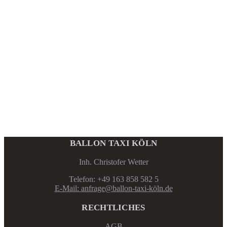
BALLON TAXI KÖLN
Inh. Christofer Wetter
Telefon: +49 163 858 582 5
E-Mail: anfrage@ballon-taxi-köln.de
RECHTLICHES
AGB