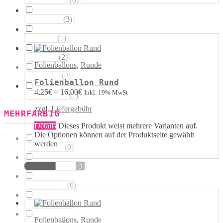
(
0
)
Magentatöne
(
3
)
Violetttöne
(
3
)
Blautöne
(
2
)
Grüntöne
Folienballons
,
Runde
(
0
)
Brauntöne
Folienballon Rund
4,25
€
–
16,00
€
Inkl. 19% MwSt
(
1
)
Schwarztöne
zzgl.
Liefergebühr
MEHRFARBIG
Details
Dieses Produkt weist mehrere Varianten auf.
Die Optionen können auf der Produktseite gewählt
werden
(
0
)
Rosa Weiss
(
0
)
Schwarz Weiss
(
0
)
Silber Weiss
(
0
)
Gold Weiss
Folienballons
,
Runde
(
0
)