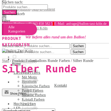
Suchen nach:
Skip to navigation
Skip to content
Ihr Warenkorb
Filter
Service-Hotline: +49 163 858 582 5
E-Mail: anfrage@ballon-taxi-köln.de
Alle
MENU
Kategorien
anzeigen
Wir liefern alles rund um den Ballon!
PRODUKT
KATEGORIEN
Suchen nach:
Suchen
Suchen nach:
Suchen
Start
/
Produkt Folienballons Runde Farben
/
Silber Runde
Latexballons
(
0
)
Home
Silber Runde
Motive
(
0
)
Latexballons
Mit Motiv
Herzen
(
0
)
Herzform
Kontakt
Klassische Farben
Klassische
Pastell Farben
Show Filters
Farben
(
0
)
Metallic Farben
Kristall Farben
Pastell
Hochzeiten
Farben
(
0
)
LED