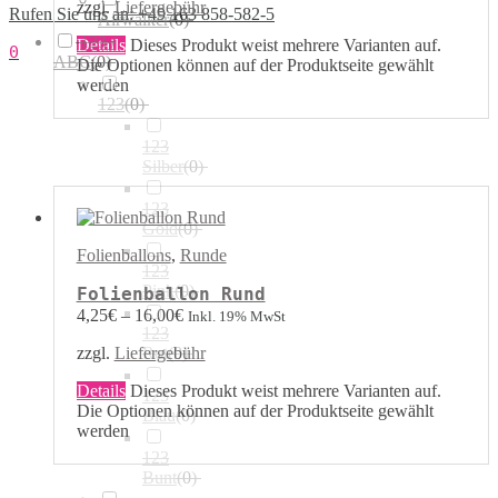
zzgl.
Liefergebühr
Rufen Sie uns an: +49 163 858-582-5
Airwalker
(
0
)
123 /
Details
Dieses Produkt weist mehrere Varianten auf.
0
ABC
(
0
)
Die Optionen können auf der Produktseite gewählt
werden
123
(
0
)
123
Silber
(
0
)
123
Gold
(
0
)
Folienballons
,
Runde
123
Pink
(
0
)
Folienballon Rund
4,25
€
–
16,00
€
Inkl. 19% MwSt
123
Rot
(
0
)
zzgl.
Liefergebühr
Details
Dieses Produkt weist mehrere Varianten auf.
123
Die Optionen können auf der Produktseite gewählt
Blau
(
0
)
werden
123
Bunt
(
0
)