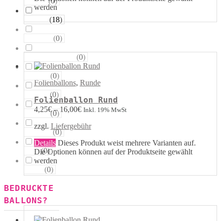
(
0
)
Sterne
werden
(
18
)
Runde
(
0
)
Tropfen
(
0
)
Riesen−Kugeln
(
0
)
Eckige
Folienballons
,
Runde
(
0
)
Säulen
Folienballon Rund
4,25
€
–
16,00
€
Inkl. 19% MwSt
(
0
)
Portale
zzgl.
Liefergebühr
(
0
)
Figuren
Details
Dieses Produkt weist mehrere Varianten auf.
(
0
)
123
Die Optionen können auf der Produktseite gewählt
werden
(
0
)
ABC
BEDRUCKTE
BALLONS?