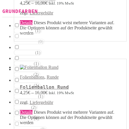
Kugelballons
(
0
)
4,25
€
–
16,00
€
Inkl. 19% MwSt
GRUNDFARBEN
zzgl.
Liefergebühr
Details
Dieses Produkt weist mehrere Varianten auf.
Die Optionen können auf der Produktseite gewählt
(
1
)
Weisstöne
werden
(
0
)
Transparent
(
1
)
Silbertöne
(
1
)
Grautöne
(
2
)
Gelbtöne
Folienballons
,
Runde
(
1
)
Goldtöne
Folienballon Rund
4,25
€
–
16,00
€
Inkl. 19% MwSt
(
1
)
Orangetöne
zzgl.
Liefergebühr
(
2
)
Rottöne
Details
Dieses Produkt weist mehrere Varianten auf.
Die Optionen können auf der Produktseite gewählt
(
4
)
Rosatöne
werden