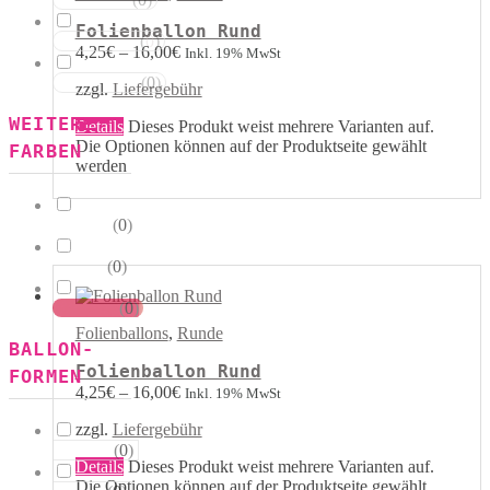
Rot Weiss
Folienballon Rund
(
0
)
Blau Weiss
4,25
€
–
16,00
€
Inkl. 19% MwSt
(
0
)
Mehrfarbig
zzgl.
Liefergebühr
WEITERE
Details
Dieses Produkt weist mehrere Varianten auf.
Die Optionen können auf der Produktseite gewählt
FARBEN
werden
(
0
)
Kristall
(
0
)
Pastell
(
0
)
Metallik
Folienballons
,
Runde
BALLON-
Folienballon Rund
FORMEN
4,25
€
–
16,00
€
Inkl. 19% MwSt
zzgl.
Liefergebühr
(
0
)
Herzen
Details
Dieses Produkt weist mehrere Varianten auf.
Die Optionen können auf der Produktseite gewählt