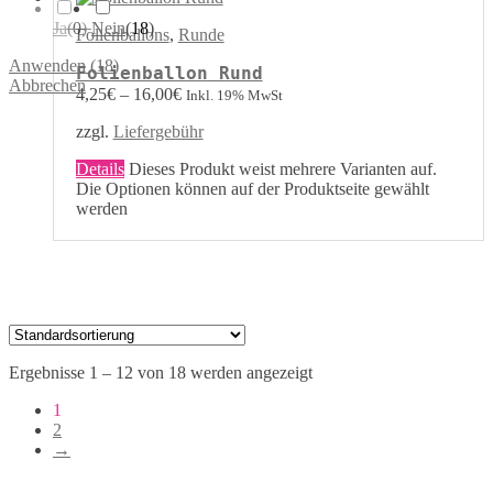
Ja
(
0
)
Nein
(
18
)
Folienballons
,
Runde
Anwenden
(
18
)
Folienballon Rund
Abbrechen
4,25
€
–
16,00
€
Inkl. 19% MwSt
zzgl.
Liefergebühr
Details
Dieses Produkt weist mehrere Varianten auf.
Die Optionen können auf der Produktseite gewählt
werden
Ergebnisse 1 – 12 von 18 werden angezeigt
1
2
→