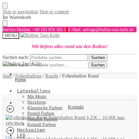
Skip to navigation
Skip to content
Ihr Warenkorb
Service-Hotline: +49 163 858 582 5
E-Mail: anfrage@ballon-taxi-köln.de
MENU
Wir liefern alles rund um den Ballon!
Suchen nach:
Suchen
Suchen nach:
Suchen
Start
/
Folienballons
/
Runde
/
Folienballon Rund
Home
Latexballons
Mit Motiv
Herzform
Kontakt
Klassische Farben
Pastell Farben
Folienballon Rund
4,25
€
–
16,00
€
Inkl.
Metallic Farben
19% MwSt
Kristall Farben
Hochzeiten
LED