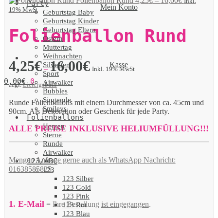
Folienballon Rund
4,25
€
–
16,00
€
Inkl.
Party
Mein Konto
19% MwSt
Geburtstag Baby
Geburtstag Kinder
Geburtstag Eltern
Folienballon Rund
Ostern
Muttertag
Weihnachten
4,25
€
16,00
€
Kasse
Silvester
–
Inkl. 19% MwSt
Sport
0,00
€
0
Airwalker
zzgl.
Liefergebühr
Bubbles
Singende
Runde Folienballons mit einem Durchmesser von ca. 45cm und
Smileys
90cm. Als Dekoration oder Geschenk für jede Party.
Folienballons
Herzen
ALLE PREISE INKLUSIVE HELIUMFÜLLUNG!!!
Sterne
Runde
Airwalker
Mengen Anfrage gerne auch als WhatsApp Nachricht:
123/ABC
01638585825.
123
123 Silber
123 Gold
123 Pink
1. E-Mail
= Ihre Bestellung
ist eingegangen
.
123 Rot
123 Blau