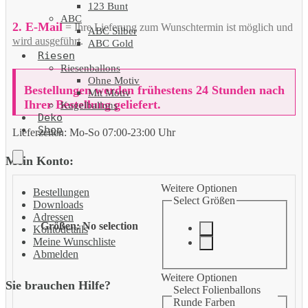
123 Bunt
ABC
2. E-Mail
= Ihre Lieferung zum Wunschtermin ist möglich und
ABC Silber
wird ausgeführt
.
ABC Gold
Riesen
Riesenballons
Ohne Motiv
Bestellungen werden frühestens 24 Stunden nach
Mit Motiv
Ihrer Bestellung geliefert.
Kugelballons
Deko
Shop
Lieferzeiten:
Mo-So 07:00-23:00 Uhr
Mein Konto:
Weitere Optionen
Bestellungen
Select Größen
Downloads
Adressen
Größen
:
No selection
Kontodetails
Meine Wunschliste
Abmelden
Weitere Optionen
Sie brauchen Hilfe?
Select Folienballons
Runde Farben