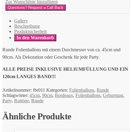
Zur Wunschliste hinzufügen
Questions? Request a Call Back
Gallery
Beschreibung
Produktsicherheit
In den Warenkorb
Runde Folienballons mit einem Durchmesser von ca. 45cm und
90cm. Als Dekoration oder Geschenk für jede Party.
ALLE PREISE INKLUSIVE HELIUMFÜLLUNG UND EIN
120cm LANGES BAND!!!
Artikelnummer:
fbr011
Kategorien:
Folienballons
,
Runde
Schlagwörter:
45cm
,
90cm
,
Bordeaux
,
Folienballons
,
Geburtstag
,
Party
,
Rottöne
,
Runde
Ähnliche Produkte