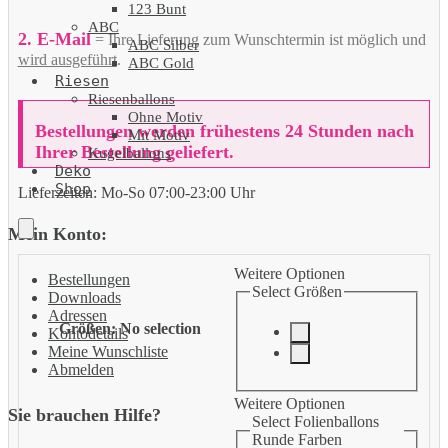
123 Bunt
ABC
2. E-Mail
= Ihre Lieferung zum Wunschtermin ist möglich und
ABC Silber
wird ausgeführt
.
ABC Gold
Riesen
Riesenballons
Ohne Motiv
Bestellungen werden frühestens 24 Stunden nach
Mit Motiv
Ihrer Bestellung geliefert.
Kugelballons
Deko
Shop
Lieferzeiten:
Mo-So 07:00-23:00 Uhr
Mein Konto:
Weitere Optionen
Bestellungen
Select Größen
Downloads
Adressen
Größen
:
No selection
Kontodetails
Meine Wunschliste
Abmelden
Weitere Optionen
Sie brauchen Hilfe?
Select Folienballons
Runde Farben