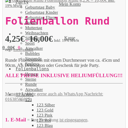
Folienballon Rund
4,25
€
–
16,00
€
Inkl.
Party
Mein Konto
19% MwSt
Geburtstag Baby
Geburtstag Kinder
Geburtstag Eltern
Folienballon Rund
Ostern
Muttertag
Weihnachten
4,25
€
16,00
€
Kasse
Silvester
–
Inkl. 19% MwSt
Sport
0,00
€
0
Airwalker
zzgl.
Liefergebühr
Bubbles
Singende
Runde Folienballons mit einem Durchmesser von ca. 45cm und
Smileys
90cm. Als Dekoration oder Geschenk für jede Party.
Folienballons
Herzen
ALLE PREISE INKLUSIVE HELIUMFÜLLUNG!!!
Sterne
Runde
Airwalker
Mengen Anfrage gerne auch als WhatsApp Nachricht:
123/ABC
01638585825.
123
123 Silber
123 Gold
123 Pink
1. E-Mail
= Ihre Bestellung
ist eingegangen
.
123 Rot
123 Blau