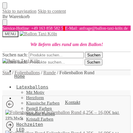
Skip to navigation
Skip to content
Ihr Warenkorb
Service-Hotline: +49 163 858 582 5
E-Mail: anfrage@ballon-taxi-köln.de
MENU
Wir liefern alles rund um den Ballon!
Suchen nach:
Suchen
Suchen nach:
Suchen
Start
/
Folienballons
/
Runde
/
Folienballon Rund
Home
Latexballons
Mit Motiv
Herzform
Kontakt
Klassische Farben
Pastell Farben
Folienballon Rund
4,25
€
–
16,00
€
Inkl.
Metallic Farben
19% MwSt
Kristall Farben
Hochzeiten
LED