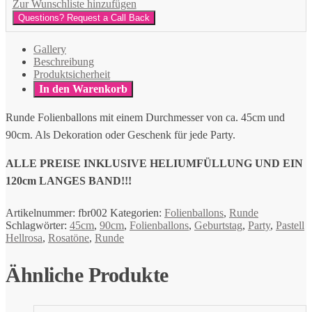
Zur Wunschliste hinzufügen
Questions? Request a Call Back
Gallery
Beschreibung
Produktsicherheit
In den Warenkorb
Runde Folienballons mit einem Durchmesser von ca. 45cm und
90cm. Als Dekoration oder Geschenk für jede Party.
ALLE PREISE INKLUSIVE HELIUMFÜLLUNG UND EIN
120cm LANGES BAND!!!
Artikelnummer:
fbr002
Kategorien:
Folienballons
,
Runde
Schlagwörter:
45cm
,
90cm
,
Folienballons
,
Geburtstag
,
Party
,
Pastell
Hellrosa
,
Rosatöne
,
Runde
Ähnliche Produkte