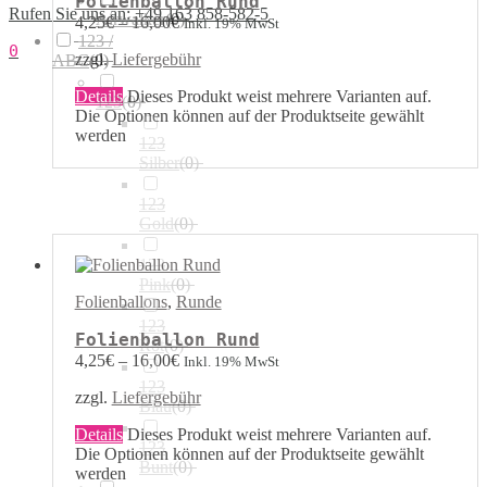
Folienballon Rund
Rufen Sie uns an: +49 163 858-582-5
Airwalker
(
0
)
4,25
€
–
16,00
€
Inkl. 19% MwSt
123 /
0
zzgl.
Liefergebühr
ABC
(
0
)
Details
Dieses Produkt weist mehrere Varianten auf.
123
(
0
)
Die Optionen können auf der Produktseite gewählt
werden
123
Silber
(
0
)
123
Gold
(
0
)
123
Pink
(
0
)
Folienballons
,
Runde
123
Folienballon Rund
Rot
(
0
)
4,25
€
–
16,00
€
Inkl. 19% MwSt
123
zzgl.
Liefergebühr
Blau
(
0
)
Details
Dieses Produkt weist mehrere Varianten auf.
123
Die Optionen können auf der Produktseite gewählt
Bunt
(
0
)
werden