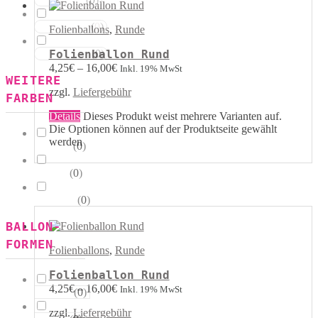
Rot Weiss
(
0
)
Blau Weiss
Folienballons
,
Runde
(
0
)
Folienballon Rund
Mehrfarbig
4,25
€
–
16,00
€
Inkl. 19% MwSt
WEITERE
zzgl.
Liefergebühr
FARBEN
Details
Dieses Produkt weist mehrere Varianten auf.
Die Optionen können auf der Produktseite gewählt
werden
(
0
)
Kristall
(
0
)
Pastell
(
0
)
Metallik
BALLON-
FORMEN
Folienballons
,
Runde
Folienballon Rund
4,25
€
–
16,00
€
Inkl. 19% MwSt
(
0
)
Herzen
zzgl.
Liefergebühr