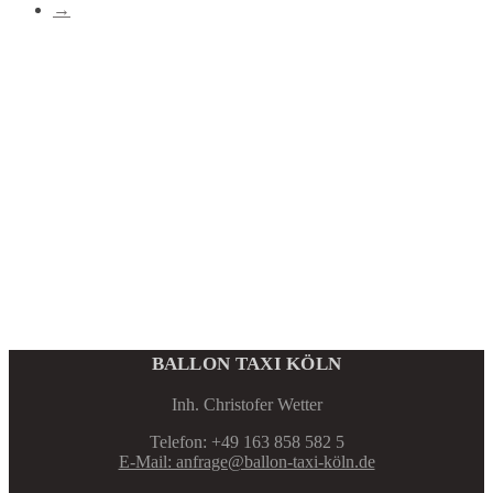
→
BALLON TAXI KÖLN
Inh. Christofer Wetter
Telefon: +49 163 858 582 5
E-Mail: anfrage@ballon-taxi-köln.de