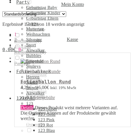
Party
Mein Konto
Geburtstag Baby
Metallic
Geburtstag Kinder
Farben
(
0
)
Geburtstag Eltern
Ostern
Ergebnisse 1 – 12 von 18 werden angezeigt
Kristall
Muttertag
Farben
(
0
)
1
Weihnachten
Kasse
2
Silvester
Hochzeiten
(
0
)
→
Sport
LED
0,00
€
0
Airwalker
Riesenballons
(
0
)
Bubbles
Singende
Party
(
0
)
Smileys
Folienballons
,
Runde
Folienballons
Geburtstag
Herzen
Baby
(
0
)
Folienballon Rund
Sterne
4,25
€
–
16,00
€
Runde
Inkl. 19% MwSt
Geburtstag
Airwalker
Kinder
(
0
)
zzgl.
Liefergebühr
123/ABC
123
Details
Dieses Produkt weist mehrere Varianten auf.
Geburtstag
123 Silber
Die Optionen können auf der Produktseite gewählt
Eltern
(
0
)
123 Gold
werden
123 Pink
Ostern
(
0
)
123 Rot
123 Blau