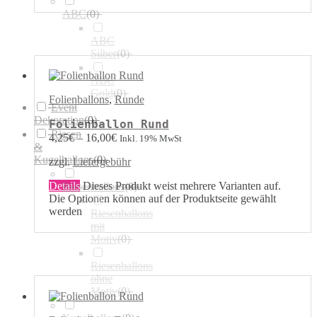
ABC
(
0
)
ABC
Silber
(
0
)
ABC
Gold
(
0
)
Folienballons
,
Runde
Event
Dekoration
(
0
)
Folienballon Rund
Riesen
4,25
€
–
16,00
€
Inkl. 19% MwSt
&
Kugelballons
(
0
)
zzgl.
Liefergebühr
Details
Dieses Produkt weist mehrere Varianten auf.
Riesenballons
(
0
)
Die Optionen können auf der Produktseite gewählt
werden
Riesenballons
mit
Motiv
(
0
)
Riesenballons
ohne
Motiv
(
0
)