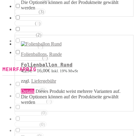
(
0
)
Magentatöne
Die Optionen können auf der Produktseite gewählt
werden
(
3
)
Violetttöne
(
3
)
Blautöne
(
2
)
Grüntöne
(
0
)
Brauntöne
Folienballons
,
Runde
(
1
)
Schwarztöne
Folienballon Rund
MEHRFARBIG
4,25
€
–
16,00
€
Inkl. 19% MwSt
zzgl.
Liefergebühr
(
0
)
Rosa Weiss
Details
Dieses Produkt weist mehrere Varianten auf.
Die Optionen können auf der Produktseite gewählt
(
0
)
Schwarz Weiss
werden
(
0
)
Silber Weiss
(
0
)
Gold Weiss
(
0
)