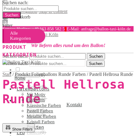
Suchen nach:
Skip to navigation
Skip to content
Ihr Warenkorb
Filter
Service-Hotline: +49 163 858 582 5
E-Mail: anfrage@ballon-taxi-köln.de
Alle
MENU
Kategorien
anzeigen
Wir liefern alles rund um den Ballon!
PRODUKT
KATEGORIEN
Suchen nach:
Suchen
Suchen nach:
Suchen
Start
/
Produkt Folienballons Runde Farben
/
Pastell Hellrosa Runde
Latexballons
(
0
)
Home
Pastell Hellrosa
Motive
(
0
)
Latexballons
Runde
Mit Motiv
Herzen
(
0
)
Herzform
Kontakt
Klassische Farben
Klassische
Pastell Farben
Farben
(
0
)
Metallic Farben
Kristall Farben
Pastell
Hochzeiten
Show Filters
Farben
(
0
)
LED