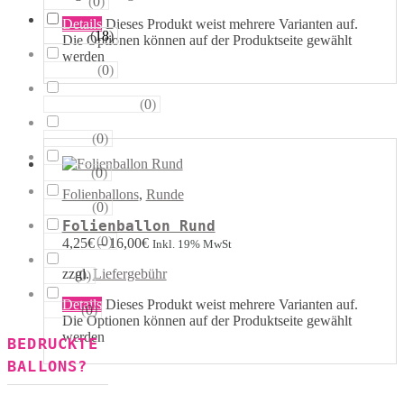
(
0
)
Sterne
Details
Dieses Produkt weist mehrere Varianten auf.
(
18
)
Runde
Die Optionen können auf der Produktseite gewählt
werden
(
0
)
Tropfen
(
0
)
Riesen−Kugeln
(
0
)
Eckige
(
0
)
Säulen
Folienballons
,
Runde
(
0
)
Portale
Folienballon Rund
(
0
)
Figuren
4,25
€
–
16,00
€
Inkl. 19% MwSt
zzgl.
Liefergebühr
(
0
)
123
Details
Dieses Produkt weist mehrere Varianten auf.
(
0
)
ABC
Die Optionen können auf der Produktseite gewählt
werden
BEDRUCKTE
BALLONS?