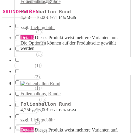
Kugelballons
(
0
)
Folienballons
,
Runde
GRUNDFARBEN
Folienballon Rund
4,25
€
–
16,00
€
Inkl. 19% MwSt
zzgl.
Liefergebühr
(
1
)
Weisstöne
Details
Dieses Produkt weist mehrere Varianten auf.
Die Optionen können auf der Produktseite gewählt
(
0
)
Transparent
werden
(
1
)
Silbertöne
(
1
)
Grautöne
(
2
)
Gelbtöne
(
1
)
Goldtöne
Folienballons
,
Runde
(
1
)
Orangetöne
Folienballon Rund
4,25
€
–
16,00
€
Inkl. 19% MwSt
(
2
)
Rottöne
zzgl.
Liefergebühr
(
4
)
Rosatöne
Details
Dieses Produkt weist mehrere Varianten auf.