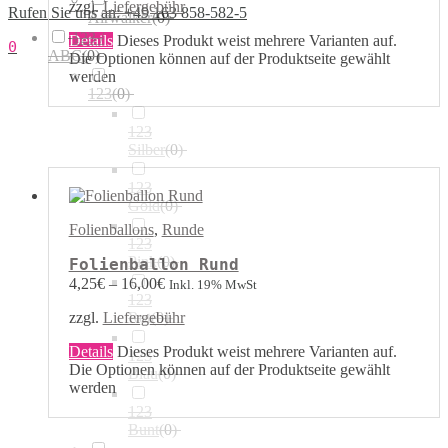
zzgl.
Liefergebühr
Rufen Sie uns an: +49 163 858-582-5
Airwalker
(
0
)
123 /
Details
Dieses Produkt weist mehrere Varianten auf.
0
ABC
(
0
)
Die Optionen können auf der Produktseite gewählt
werden
123
(
0
)
123
Silber
(
0
)
123
Gold
(
0
)
Folienballons
,
Runde
123
Pink
(
0
)
Folienballon Rund
4,25
€
–
16,00
€
Inkl. 19% MwSt
123
Rot
(
0
)
zzgl.
Liefergebühr
Details
Dieses Produkt weist mehrere Varianten auf.
123
Die Optionen können auf der Produktseite gewählt
Blau
(
0
)
werden
123
Bunt
(
0
)