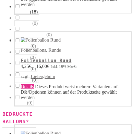
(
0
)
Sterne
werden
(
18
)
Runde
(
0
)
Tropfen
(
0
)
Riesen−Kugeln
(
0
)
Eckige
Folienballons
,
Runde
(
0
)
Säulen
Folienballon Rund
4,25
€
–
16,00
€
Inkl. 19% MwSt
(
0
)
Portale
zzgl.
Liefergebühr
(
0
)
Figuren
Details
Dieses Produkt weist mehrere Varianten auf.
(
0
)
123
Die Optionen können auf der Produktseite gewählt
werden
(
0
)
ABC
BEDRUCKTE
BALLONS?