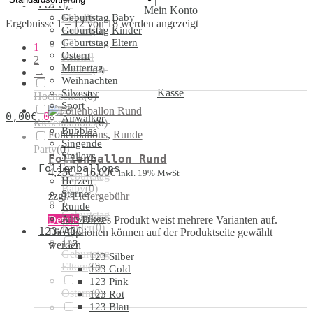
Party
Mein Konto
Geburtstag Baby
Metallic
Ergebnisse 1 – 12 von 18 werden angezeigt
Geburtstag Kinder
Farben
(
0
)
Geburtstag Eltern
1
Ostern
Kristall
2
Muttertag
Farben
(
0
)
→
Weihnachten
Kasse
Silvester
Hochzeiten
(
0
)
Sport
LED
0,00
€
0
Airwalker
Riesenballons
(
0
)
Bubbles
Folienballons
,
Runde
Singende
Party
(
0
)
Smileys
Folienballon Rund
Folienballons
4,25
€
–
16,00
€
Inkl. 19% MwSt
Geburtstag
Herzen
Baby
(
0
)
Sterne
zzgl.
Liefergebühr
Runde
Geburtstag
Airwalker
Details
Dieses Produkt weist mehrere Varianten auf.
Kinder
(
0
)
123/ABC
Die Optionen können auf der Produktseite gewählt
123
werden
Geburtstag
123 Silber
Eltern
(
0
)
123 Gold
123 Pink
Ostern
(
0
)
123 Rot
123 Blau