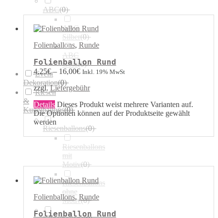
ABC
(
0
)
ABC
Silber
(
0
)
Folienballons
,
Runde
ABC
Folienballon Rund
Gold
(
0
)
4,25
€
–
16,00
€
Inkl. 19% MwSt
Event
Dekoration
(
0
)
zzgl.
Liefergebühr
Riesen
&
Details
Dieses Produkt weist mehrere Varianten auf.
Kugelballons
(
0
)
Die Optionen können auf der Produktseite gewählt
werden
Riesenballons
(
0
)
Riesenballons
mit
Motiv
(
0
)
Riesenballons
ohne
Folienballons
,
Runde
Motiv
(
0
)
Folienballon Rund