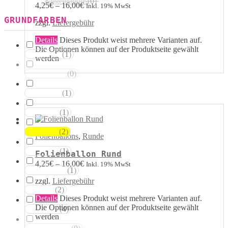
Kugelballons
(
0
)
4,25
€
–
16,00
€
Inkl. 19% MwSt
GRUNDFARBEN
zzgl.
Liefergebühr
Details
Dieses Produkt weist mehrere Varianten auf.
Die Optionen können auf der Produktseite gewählt
(
1
)
Weisstöne
werden
(
0
)
Transparent
(
1
)
Silbertöne
(
1
)
Grautöne
(
2
)
Gelbtöne
Folienballons
,
Runde
(
1
)
Goldtöne
Folienballon Rund
4,25
€
–
16,00
€
Inkl. 19% MwSt
(
1
)
Orangetöne
zzgl.
Liefergebühr
(
2
)
Rottöne
Details
Dieses Produkt weist mehrere Varianten auf.
Die Optionen können auf der Produktseite gewählt
(
4
)
Rosatöne
werden