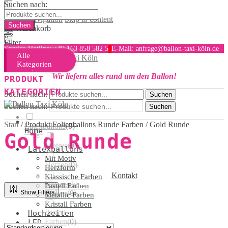
Suchen nach:
Skip to navigation
Skip to content
Ihr Warenkorb
Filter
Service-Hotline: +49 163 858 582 5
E-Mail: anfrage@ballon-taxi-köln.de
Alle
MENU
Kategorien
anzeigen
Wir liefern alles rund um den Ballon!
PRODUKT
KATEGORIEN
Suchen nach:
Suchen
Suchen nach:
Suchen
Start
/
Produkt Folienballons Runde Farben
/
Gold Runde
Latexballons
(
0
)
Home
Gold Runde
Motive
(
0
)
Latexballons
Mit Motiv
Herzen
(
0
)
Herzform
Kontakt
Klassische Farben
Klassische
Pastell Farben
Show Filters
Farben
(
0
)
Metallic Farben
Kristall Farben
Pastell
Hochzeiten
Farben
(
0
)
LED