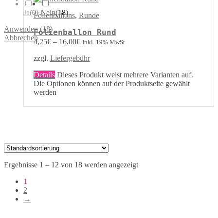
Ja
(
0
)
Nein
(
18
)
Folienballons
,
Runde
Anwenden
(
18
)
Folienballon Rund
Abbrechen
4,25
€
–
16,00
€
Inkl. 19% MwSt
zzgl.
Liefergebühr
Details
Dieses Produkt weist mehrere Varianten auf.
Die Optionen können auf der Produktseite gewählt
werden
Ergebnisse 1 – 12 von 18 werden angezeigt
1
2
→