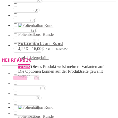
(
0
)
Magentatöne
(
3
)
Violetttöne
(
3
)
Blautöne
(
2
)
Grüntöne
Folienballons
,
Runde
(
0
)
Brauntöne
Folienballon Rund
4,25
€
–
16,00
€
Inkl. 19% MwSt
(
1
)
Schwarztöne
zzgl.
Liefergebühr
MEHRFARBIG
Details
Dieses Produkt weist mehrere Varianten auf.
Die Optionen können auf der Produktseite gewählt
werden
(
0
)
Rosa Weiss
(
0
)
Schwarz Weiss
(
0
)
Silber Weiss
(
0
)
Gold Weiss
Folienballons
,
Runde
(
0
)