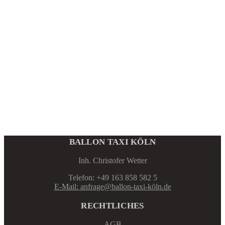
BALLON TAXI KÖLN
Inh. Christofer Wetter
Telefon: +49 163 858 582 5
E-Mail: anfrage@ballon-taxi-köln.de
RECHTLICHES
AGB