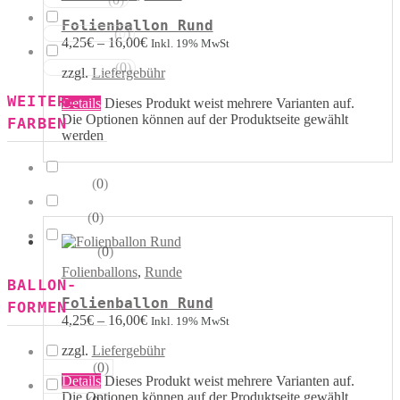
Rot Weiss
Folienballon Rund
(
0
)
Blau Weiss
4,25
€
–
16,00
€
Inkl. 19% MwSt
(
0
)
Mehrfarbig
zzgl.
Liefergebühr
WEITERE
Details
Dieses Produkt weist mehrere Varianten auf.
Die Optionen können auf der Produktseite gewählt
FARBEN
werden
(
0
)
Kristall
(
0
)
Pastell
(
0
)
Metallik
Folienballons
,
Runde
BALLON-
Folienballon Rund
FORMEN
4,25
€
–
16,00
€
Inkl. 19% MwSt
zzgl.
Liefergebühr
(
0
)
Herzen
Details
Dieses Produkt weist mehrere Varianten auf.
Die Optionen können auf der Produktseite gewählt