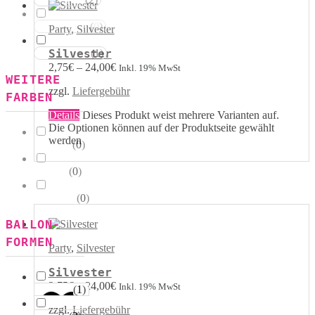
Rot Weiss
(
0
)
Blau Weiss
Party
,
Silvester
(
1
)
Silvester
Mehrfarbig
2,75
€
–
24,00
€
Inkl. 19% MwSt
WEITERE
zzgl.
Liefergebühr
FARBEN
Details
Dieses Produkt weist mehrere Varianten auf.
Die Optionen können auf der Produktseite gewählt
werden
(
0
)
Kristall
(
0
)
Pastell
(
0
)
Metallik
BALLON-
FORMEN
Party
,
Silvester
Silvester
2,75
€
–
24,00
€
Inkl. 19% MwSt
(
1
)
Herzen
zzgl.
Liefergebühr