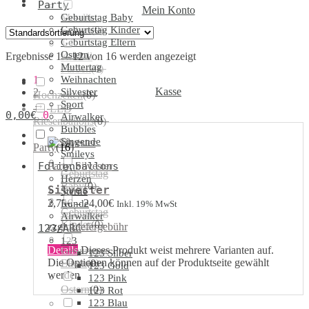
Party
Mein Konto
Geburtstag Baby
Metallic
Geburtstag Kinder
Farben
(
0
)
Geburtstag Eltern
Ostern
Ergebnisse 1 – 12 von 16 werden angezeigt
Kristall
Muttertag
Farben
(
0
)
1
Weihnachten
Kasse
2
Silvester
Hochzeiten
(
0
)
→
Sport
LED
0,00
€
0
Airwalker
Riesenballons
(
0
)
Bubbles
Singende
Party
(
16
)
Smileys
Party
,
Silvester
Folienballons
Geburtstag
Herzen
Baby
(
0
)
Silvester
Sterne
2,75
€
–
24,00
€
Runde
Inkl. 19% MwSt
Geburtstag
Airwalker
Kinder
(
0
)
zzgl.
Liefergebühr
123/ABC
123
Details
Dieses Produkt weist mehrere Varianten auf.
Geburtstag
123 Silber
Die Optionen können auf der Produktseite gewählt
Eltern
(
0
)
123 Gold
werden
123 Pink
Ostern
(
0
)
123 Rot
123 Blau