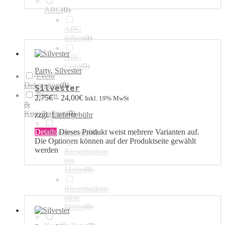
ABC
(
0
)
ABC
Silber
(
0
)
ABC
Gold
(
0
)
Party
,
Silvester
Event
Dekoration
(
0
)
Silvester
Riesen
2,75
€
–
24,00
€
Inkl. 19% MwSt
&
Kugelballons
(
0
)
zzgl.
Liefergebühr
Details
Dieses Produkt weist mehrere Varianten auf.
Riesenballons
(
0
)
Die Optionen können auf der Produktseite gewählt
werden
Riesenballons
mit
Motiv
(
0
)
Riesenballons
ohne
Motiv
(
0
)