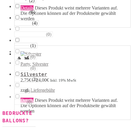
(
2
)
Sterne
Details
Dieses Produkt weist mehrere Varianten auf.
(
6
)
Runde
Die Optionen können auf der Produktseite gewählt
werden
(
4
)
Tropfen
(
0
)
Riesen−Kugeln
(
1
)
Eckige
(
0
)
Säulen
Party
,
Silvester
(
0
)
Portale
Silvester
(
3
)
Figuren
2,75
€
–
24,00
€
Inkl. 19% MwSt
zzgl.
Liefergebühr
(
0
)
123
Details
Dieses Produkt weist mehrere Varianten auf.
(
0
)
ABC
Die Optionen können auf der Produktseite gewählt
werden
BEDRUCKTE
BALLONS?