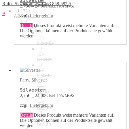
Silvester
Rufen Sie uns an: +49 163 858-582-5
Airwalker
(
0
)
2,75
€
–
24,00
€
Inkl. 19% MwSt
123 /
0
zzgl.
Liefergebühr
ABC
(
0
)
Details
Dieses Produkt weist mehrere Varianten auf.
123
(
0
)
Die Optionen können auf der Produktseite gewählt
werden
123
Silber
(
0
)
123
Gold
(
0
)
123
Pink
(
0
)
Party
,
Silvester
123
Silvester
Rot
(
0
)
2,75
€
–
24,00
€
Inkl. 19% MwSt
123
zzgl.
Liefergebühr
Blau
(
0
)
Details
Dieses Produkt weist mehrere Varianten auf.
123
Die Optionen können auf der Produktseite gewählt
Bunt
(
0
)
werden