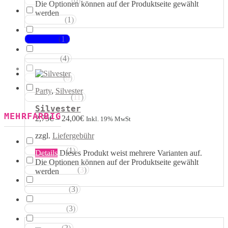
(
0
)
Magentatöne
Die Optionen können auf der Produktseite gewählt
werden
(
1
)
Violetttöne
(
1
)
Blautöne
(
4
)
Grüntöne
(
0
)
Brauntöne
Party
,
Silvester
(
11
)
Schwarztöne
Silvester
MEHRFARBIG
2,75
€
–
24,00
€
Inkl. 19% MwSt
zzgl.
Liefergebühr
(
1
)
Rosa Weiss
Details
Dieses Produkt weist mehrere Varianten auf.
Die Optionen können auf der Produktseite gewählt
(
3
)
Schwarz Weiss
werden
(
3
)
Silber Weiss
(
3
)
Gold Weiss
(
2
)