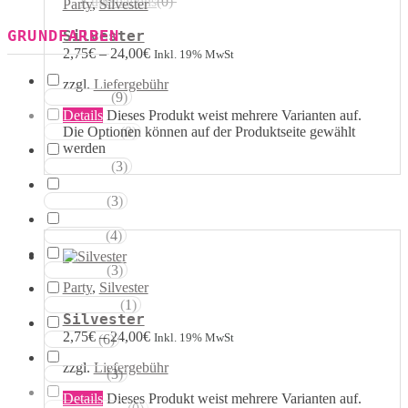
Kugelballons
(
0
)
Party
,
Silvester
GRUNDFARBEN
Silvester
2,75
€
–
24,00
€
Inkl. 19% MwSt
zzgl.
Liefergebühr
(
9
)
Weisstöne
Details
Dieses Produkt weist mehrere Varianten auf.
Die Optionen können auf der Produktseite gewählt
(
0
)
Transparent
werden
(
3
)
Silbertöne
(
3
)
Grautöne
(
4
)
Gelbtöne
(
3
)
Goldtöne
Party
,
Silvester
(
1
)
Orangetöne
Silvester
2,75
€
–
24,00
€
Inkl. 19% MwSt
(
6
)
Rottöne
zzgl.
Liefergebühr
(
3
)
Rosatöne
Details
Dieses Produkt weist mehrere Varianten auf.