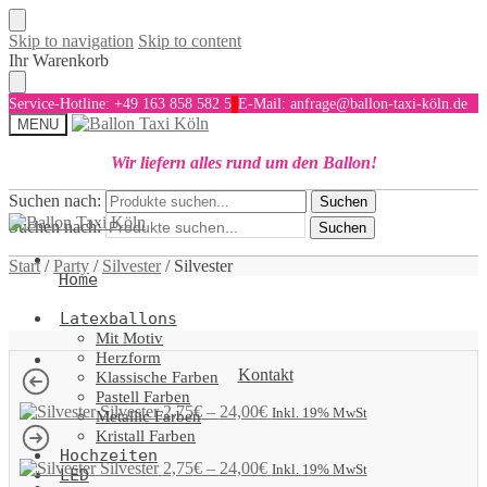
Skip to navigation
Skip to content
Ihr Warenkorb
Service-Hotline: +49 163 858 582 5
E-Mail: anfrage@ballon-taxi-köln.de
MENU
Wir liefern alles rund um den Ballon!
Suchen nach:
Suchen
Suchen nach:
Suchen
Start
/
Party
/
Silvester
/
Silvester
Home
Latexballons
Mit Motiv
Herzform
Kontakt
Klassische Farben
Pastell Farben
Silvester
2,75
€
–
24,00
€
Inkl. 19% MwSt
Metallic Farben
Kristall Farben
Hochzeiten
Silvester
2,75
€
–
24,00
€
Inkl. 19% MwSt
LED