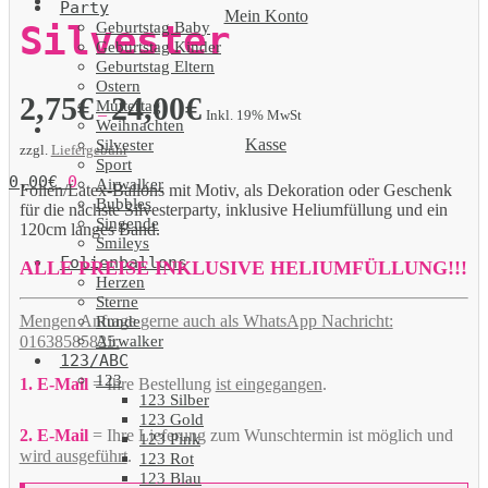
Party
Mein Konto
Geburtstag Baby
Silvester
Geburtstag Kinder
Geburtstag Eltern
Ostern
2,75
€
24,00
€
Muttertag
–
Inkl. 19% MwSt
Weihnachten
Kasse
Silvester
zzgl.
Liefergebühr
Sport
0,00
€
0
Airwalker
Folien/Latex-Ballons mit Motiv, als Dekoration oder Geschenk
Bubbles
für die nächste Silvesterparty, inklusive Heliumfüllung und ein
Singende
120cm langes Band.
Smileys
Folienballons
ALLE PREISE INKLUSIVE HELIUMFÜLLUNG!!!
Herzen
Sterne
Mengen Anfrage gerne auch als WhatsApp Nachricht:
Runde
Airwalker
01638585825.
123/ABC
123
1. E-Mail
= Ihre Bestellung
ist eingegangen
.
123 Silber
123 Gold
2. E-Mail
= Ihre Lieferung zum Wunschtermin ist möglich und
123 Pink
wird ausgeführt
.
123 Rot
123 Blau