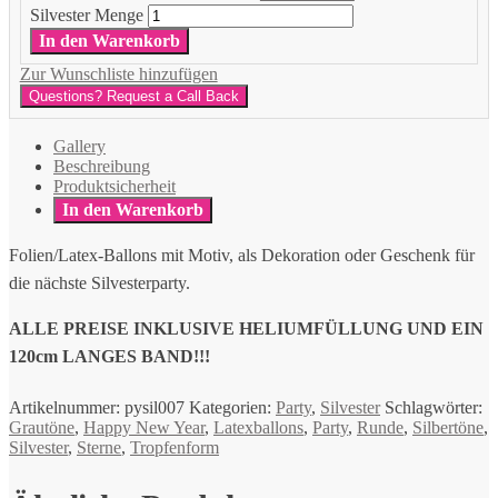
Silvester Menge
In den Warenkorb
Zur Wunschliste hinzufügen
Questions? Request a Call Back
Gallery
Beschreibung
Produktsicherheit
In den Warenkorb
Folien/Latex-Ballons mit Motiv, als Dekoration oder Geschenk für
die nächste Silvesterparty.
ALLE PREISE INKLUSIVE HELIUMFÜLLUNG UND EIN
120cm LANGES BAND!!!
Artikelnummer:
pysil007
Kategorien:
Party
,
Silvester
Schlagwörter:
Grautöne
,
Happy New Year
,
Latexballons
,
Party
,
Runde
,
Silbertöne
,
Silvester
,
Sterne
,
Tropfenform