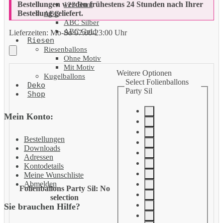
Bestellungen werden frühestens 24 Stunden nach Ihrer
123 Bunt
Bestellung geliefert.
ABC
ABC Silber
ABC Gold
Lieferzeiten:
Mo-So 07:00-23:00 Uhr
Riesen
Riesenballons
Ohne Motiv
Mit Motiv
Weitere Optionen
Kugelballons
Select Folienballons
Deko
Party Sil
Shop
Mein Konto:
Bestellungen
Downloads
Adressen
Kontodetails
Meine Wunschliste
Abmelden
Folienballons Party Sil
:
No
selection
Sie brauchen Hilfe?