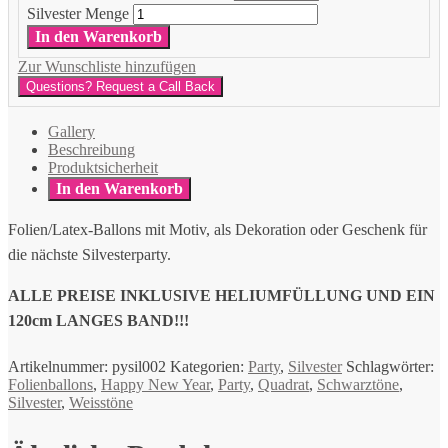
Silvester Menge
In den Warenkorb
Zur Wunschliste hinzufügen
Questions? Request a Call Back
Gallery
Beschreibung
Produktsicherheit
In den Warenkorb
Folien/Latex-Ballons mit Motiv, als Dekoration oder Geschenk für
die nächste Silvesterparty.
ALLE PREISE INKLUSIVE HELIUMFÜLLUNG UND EIN
120cm LANGES BAND!!!
Artikelnummer:
pysil002
Kategorien:
Party
,
Silvester
Schlagwörter:
Folienballons
,
Happy New Year
,
Party
,
Quadrat
,
Schwarztöne
,
Silvester
,
Weisstöne