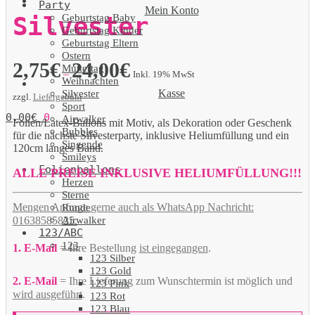
Party
Mein Konto
Geburtstag Baby
Silvester
Geburtstag Kinder
Geburtstag Eltern
Ostern
2,75
€
24,00
€
Muttertag
–
Inkl. 19% MwSt
Weihnachten
Kasse
Silvester
zzgl.
Liefergebühr
Sport
0,00
€
0
Airwalker
Folien/Latex-Ballons mit Motiv, als Dekoration oder Geschenk
Bubbles
für die nächste Silvesterparty, inklusive Heliumfüllung und ein
Singende
120cm langes Band.
Smileys
Folienballons
ALLE PREISE INKLUSIVE HELIUMFÜLLUNG!!!
Herzen
Sterne
Mengen Anfrage gerne auch als WhatsApp Nachricht:
Runde
Airwalker
01638585825.
123/ABC
123
1. E-Mail
= Ihre Bestellung
ist eingegangen
.
123 Silber
123 Gold
2. E-Mail
= Ihre Lieferung zum Wunschtermin ist möglich und
123 Pink
wird ausgeführt
.
123 Rot
123 Blau