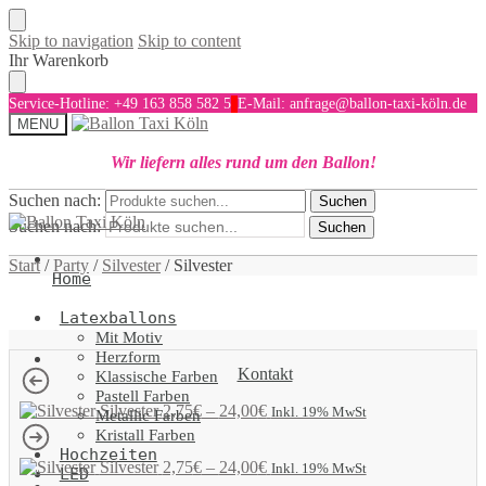
Skip to navigation
Skip to content
Ihr Warenkorb
Service-Hotline: +49 163 858 582 5
E-Mail: anfrage@ballon-taxi-köln.de
MENU
Wir liefern alles rund um den Ballon!
Suchen nach:
Suchen
Suchen nach:
Suchen
Start
/
Party
/
Silvester
/
Silvester
Home
Latexballons
Mit Motiv
Herzform
Kontakt
Klassische Farben
Pastell Farben
Silvester
2,75
€
–
24,00
€
Inkl. 19% MwSt
Metallic Farben
Kristall Farben
Hochzeiten
Silvester
2,75
€
–
24,00
€
Inkl. 19% MwSt
LED