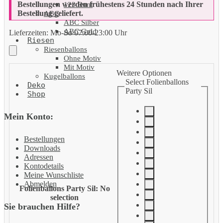
Bestellungen werden frühestens 24 Stunden nach Ihrer
123 Bunt
Bestellung geliefert.
ABC
ABC Silber
ABC Gold
Lieferzeiten:
Mo-So 07:00-23:00 Uhr
Riesen
Riesenballons
Ohne Motiv
Mit Motiv
Weitere Optionen
Kugelballons
Select Folienballons
Deko
Party Sil
Shop
Mein Konto:
Bestellungen
Downloads
Adressen
Kontodetails
Meine Wunschliste
Abmelden
Folienballons Party Sil
:
No
selection
Sie brauchen Hilfe?