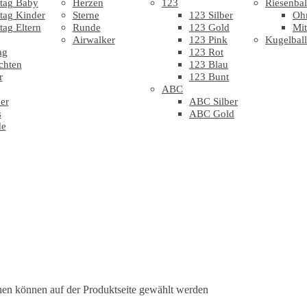
tag Baby
Herzen
123
Riesenbal
tag Kinder
Sterne
123 Silber
Oh
tag Eltern
Runde
123 Gold
Mit
Airwalker
123 Pink
Kugelbal
ag
123 Rot
chten
123 Blau
r
123 Bunt
ABC
er
ABC Silber
s
ABC Gold
de
nen können auf der Produktseite gewählt werden