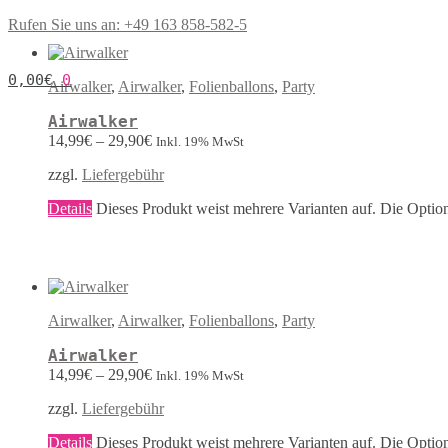
Rufen Sie uns an: +49 163 858-582-5
0,00
€
0
Airwalker
,
Airwalker
,
Folienballons
,
Party
Airwalker
14,99
€
–
29,90
€
Inkl. 19% MwSt
zzgl.
Liefergebühr
Details
Dieses Produkt weist mehrere Varianten auf. Die Optio
Airwalker
,
Airwalker
,
Folienballons
,
Party
Airwalker
14,99
€
–
29,90
€
Inkl. 19% MwSt
zzgl.
Liefergebühr
Details
Dieses Produkt weist mehrere Varianten auf. Die Optio