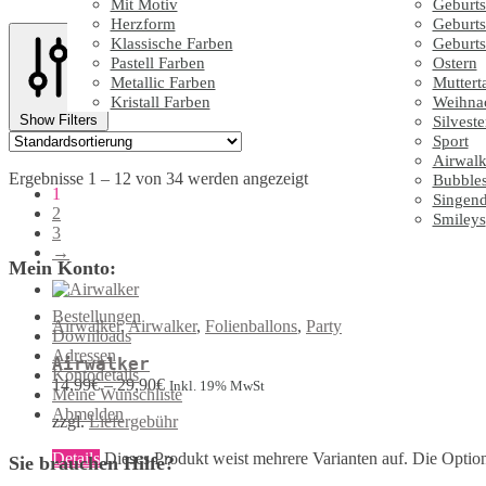
Mit Motiv
Geburts
Herzform
Geburts
Klassische Farben
Geburts
Pastell Farben
Ostern
Metallic Farben
Muttert
Kristall Farben
Weihna
Show Filters
Silveste
Sport
Airwalk
Ergebnisse 1 – 12 von 34 werden angezeigt
Bubble
1
Singen
2
Smileys
3
→
Mein Konto:
Bestellungen
Airwalker
,
Airwalker
,
Folienballons
,
Party
Downloads
Adressen
Airwalker
Kontodetails
14,99
€
–
29,90
€
Inkl. 19% MwSt
Meine Wunschliste
Abmelden
zzgl.
Liefergebühr
Details
Dieses Produkt weist mehrere Varianten auf. Die Optio
Sie brauchen Hilfe?