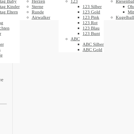
tag Baby
Herzen
123
Riesenbal
tag Kinder
Sterne
123 Silber
Oh
tag Eltern
Runde
123 Gold
Mit
Airwalker
123 Pink
Kugelbal
ag
123 Rot
chten
123 Blau
r
123 Bunt
ABC
er
ABC Silber
s
ABC Gold
de
ve