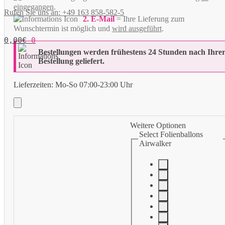
eingegangen
.
Rufen Sie uns an: +49 163 858-582-5
2. E-Mail
= Ihre Lieferung zum
Wunschtermin ist möglich und
wird ausgeführt
.
0,00
€
0
Bestellungen werden frühestens 24 Stunden nach Ihre
Bestellung geliefert.
Lieferzeiten:
Mo-So 07:00-23:00 Uhr
Weitere Optionen
Select Folienballons
Airwalker