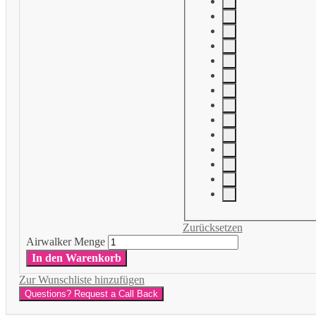
Zurücksetzen
Airwalker Menge
In den Warenkorb
Zur Wunschliste hinzufügen
Questions? Request a Call Back