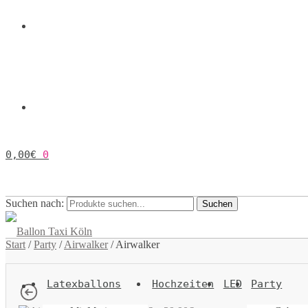
0,00
€
0
Suchen nach:
Suchen
Start
/
Party
/
Airwalker
/
Airwalker
Latexballons
Hochzeiten
LED
Party