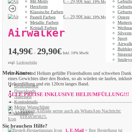
Mit Motiv
Geburts
Airwalker
14,99
€
–
29,90
€
Inkl. 19% MwSt
Herzform
Geburts
Klassische Farben
Geburts
Airwalker
14,99
€
–
29,90
€
Pastell Farben
Ostern
Inkl. 19% MwSt
Metallic Farben
Muttert
Kristall Farben
Weihna
Airwalker
Silveste
Sport
Airwalk
14,99
€
29,90
€
Bubble
–
Inkl. 19% MwSt
Singen
Smileys
zzgl.
Liefergebühr
Mein Konto:
Airwalker sind Helium gefüllte Floienballons und schweben Dank
eines Gewichtes über den Boden, so als würden sie laufen, inklusi
Heliumfüllung und ein 120cm langes Band.
Bestellungen
Downloads
ALLE PREISE INKLUSIVE HELIUMFÜLLUNG!!!
Adressen
Kontodetails
Meine Wunschliste
Mengen Anfrage gerne auch als WhatsApp Nachricht:
Abmelden
01638585825.
Sie brauchen Hilfe?
1. E-Mail
= Ihre Bestellung
ist