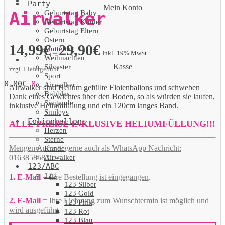
Party
Mein Konto
Geburtstag Baby
Airwalker
Geburtstag Kinder
Geburtstag Eltern
Ostern
14,99
€
29,90
€
Muttertag
–
Inkl. 19% MwSt
Weihnachten
Kasse
Silvester
zzgl.
Liefergebühr
Sport
0,00
€
0
Airwalker
Airwalker sind Helium gefüllte Floienballons und schweben
Bubbles
Dank eines Gewichtes über den Boden, so als würden sie laufen,
Singende
inklusive Heliumfüllung und ein 120cm langes Band.
Smileys
Folienballons
ALLE PREISE INKLUSIVE HELIUMFÜLLUNG!!!
Herzen
Sterne
Mengen Anfrage gerne auch als WhatsApp Nachricht:
Runde
Airwalker
01638585825.
123/ABC
123
1. E-Mail
= Ihre Bestellung
ist eingegangen
.
123 Silber
123 Gold
2. E-Mail
= Ihre Lieferung zum Wunschtermin ist möglich und
123 Pink
wird ausgeführt
.
123 Rot
123 Blau