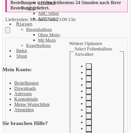
Bestellungen werden frühestens 24 Stunden nach Ihrer
123 Bunt
Bestellung geliefert.
ABC
ABC Silber
ABC Gold
Lieferzeiten:
Mo-So 07:00-23:00 Uhr
Riesen
Riesenballons
Ohne Motiv
Mit Motiv
Weitere Optionen
Kugelballons
Select Folienballons
Deko
Airwalker
Shop
Mein Konto:
Bestellungen
Downloads
Adressen
Kontodetails
Meine Wunschliste
Abmelden
Sie brauchen Hilfe?