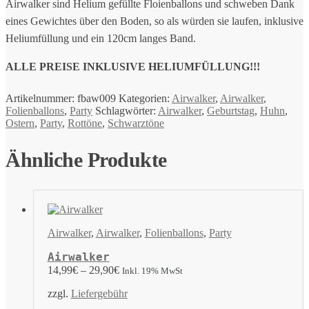
Airwalker sind Helium gefüllte Floienballons und schweben Dank
eines Gewichtes über den Boden, so als würden sie laufen, inklusive
Heliumfüllung und ein 120cm langes Band.
ALLE PREISE INKLUSIVE HELIUMFÜLLUNG!!!
Artikelnummer:
fbaw009
Kategorien:
Airwalker
,
Airwalker
,
Folienballons
,
Party
Schlagwörter:
Airwalker
,
Geburtstag
,
Huhn
,
Ostern
,
Party
,
Rottöne
,
Schwarztöne
Ähnliche Produkte
Airwalker
,
Airwalker
,
Folienballons
,
Party
Airwalker
14,99
€
–
29,90
€
Inkl. 19% MwSt
zzgl.
Liefergebühr