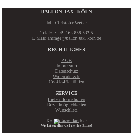
BALLON TAXI KÖLN
Inh. Christofer Wetter
Telefon: +49 163 858 582 5
E-Mail: anfrage@ballon-taxi-köln.de
RECHTLICHES
AGB
Impressum
Datenschutz
Widerrufsrecht
Cookie-Richtlinien
SERVICE
Lieferinformationen
Bezahlmöglichkeiten
Wunschliste
Kontaktformular:
hier
Wir liefern alles rund um den Ballon!