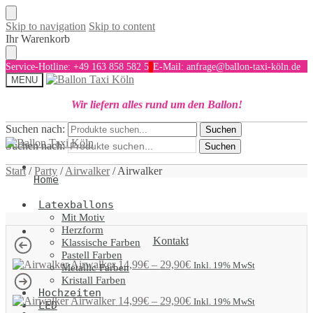
Skip to navigation
Skip to content
Ihr Warenkorb
Service-Hotline: +49 163 858 582 5
E-Mail: anfrage@ballon-taxi-köln.de
MENU
Wir liefern alles rund um den Ballon!
Suchen nach:
Suchen
Suchen nach:
Suchen
Start
/
Party
/
Airwalker
/
Airwalker
Home
Latexballons
Mit Motiv
Herzform
Kontakt
Klassische Farben
Pastell Farben
Airwalker
14,99
€
–
29,90
€
Inkl. 19% MwSt
Metallic Farben
Kristall Farben
Hochzeiten
Airwalker
14,99
€
–
29,90
€
Inkl. 19% MwSt
LED