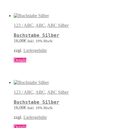
weist
mehrere
Varianten
auf.
Die
123 / ABC
,
ABC
,
ABC Silber
Optionen
können
Buchstabe Silber
auf
16,00
€
Inkl. 19% MwSt
der
Produktseite
zzgl.
Liefergebühr
gewählt
werden
Dieses
Details
Produkt
weist
mehrere
Varianten
auf.
Die
123 / ABC
,
ABC
,
ABC Silber
Optionen
können
Buchstabe Silber
auf
16,00
€
Inkl. 19% MwSt
der
Produktseite
zzgl.
Liefergebühr
gewählt
werden
Dieses
Details