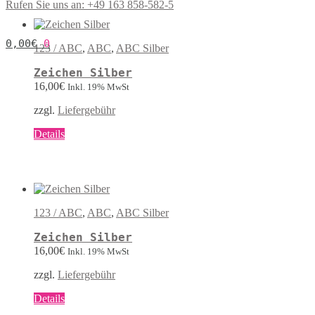
Rufen Sie uns an: +49 163 858-582-5
mehrere
Varianten
auf.
0,00
€
0
Die
123 / ABC
,
ABC
,
ABC Silber
Optionen
können
Zeichen Silber
auf
16,00
€
Inkl. 19% MwSt
der
Produktseite
zzgl.
Liefergebühr
gewählt
werden
Dieses
Details
Produkt
weist
mehrere
Varianten
auf.
Die
123 / ABC
,
ABC
,
ABC Silber
Optionen
können
Zeichen Silber
auf
16,00
€
Inkl. 19% MwSt
der
Produktseite
zzgl.
Liefergebühr
gewählt
werden
Dieses
Details
Produkt