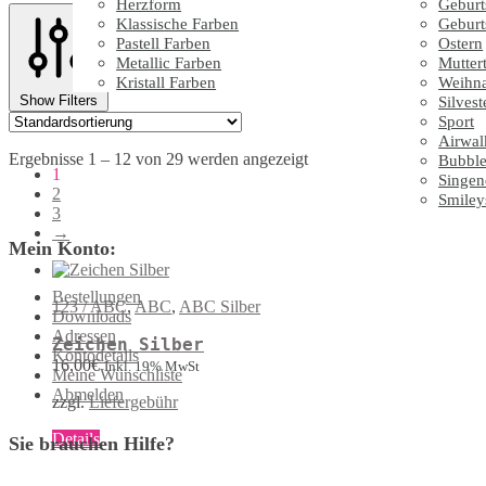
Herzform
Geburt
Klassische Farben
Geburt
Pastell Farben
Ostern
Metallic Farben
Mutter
Kristall Farben
Weihn
Show Filters
Silvest
Sport
Airwal
Ergebnisse 1 – 12 von 29 werden angezeigt
Bubble
1
Singen
2
Smiley
3
→
Mein Konto:
Bestellungen
123 / ABC
,
ABC
,
ABC Silber
Downloads
Adressen
Zeichen Silber
Kontodetails
16,00
€
Inkl. 19% MwSt
Meine Wunschliste
Abmelden
zzgl.
Liefergebühr
Dieses
Details
Sie brauchen Hilfe?
Produkt
weist