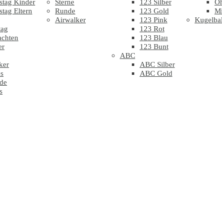
stag Kinder
Sterne
123 Silber
Oh
stag Eltern
Runde
123 Gold
Mi
Airwalker
123 Pink
Kugelbal
tag
123 Rot
achten
123 Blau
er
123 Bunt
ABC
ker
ABC Silber
s
ABC Gold
de
s