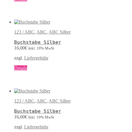
Produkt
weist
mehrere
Varianten
auf.
Die
123 / ABC
,
ABC
,
ABC Silber
Optionen
können
Buchstabe Silber
auf
16,00
€
Inkl. 19% MwSt
der
Produktseite
zzgl.
Liefergebühr
gewählt
werden
Dieses
Details
Produkt
weist
mehrere
Varianten
auf.
Die
123 / ABC
,
ABC
,
ABC Silber
Optionen
können
Buchstabe Silber
auf
16,00
€
Inkl. 19% MwSt
der
Produktseite
zzgl.
Liefergebühr
gewählt