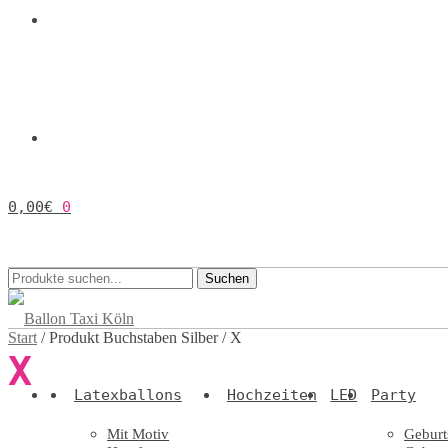
0,00
€
0
Suchen
Suchen
nach:
Start
/
Produkt Buchstaben Silber
/
X
X
Latexballons
Hochzeiten
LED
Party
Mit Motiv
Geburt