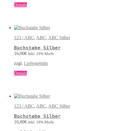
werden
Dieses
Details
Produkt
weist
mehrere
Varianten
auf.
Die
123 / ABC
,
ABC
,
ABC Silber
Optionen
können
Buchstabe Silber
auf
16,00
€
Inkl. 19% MwSt
der
Produktseite
zzgl.
Liefergebühr
gewählt
werden
Dieses
Details
Produkt
weist
mehrere
Varianten
auf.
Die
123 / ABC
,
ABC
,
ABC Silber
Optionen
können
Buchstabe Silber
auf
16,00
€
Inkl. 19% MwSt
der
Produktseite