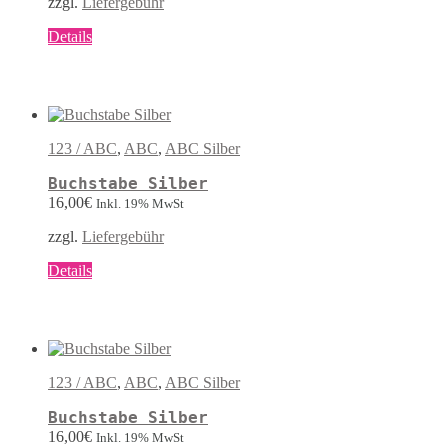
zzgl.
Liefergebühr
gewählt
werden
Dieses
Details
Produkt
weist
mehrere
Varianten
auf.
Die
123 / ABC
,
ABC
,
ABC Silber
Optionen
können
Buchstabe Silber
auf
16,00
€
Inkl. 19% MwSt
der
Produktseite
zzgl.
Liefergebühr
gewählt
werden
Dieses
Details
Produkt
weist
mehrere
Varianten
auf.
Die
123 / ABC
,
ABC
,
ABC Silber
Optionen
können
Buchstabe Silber
auf
16,00
€
Inkl. 19% MwSt