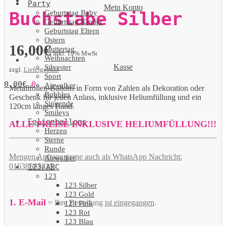
Party
Mein Konto
Geburtstag Baby
Buchstabe Silber
Geburtstag Kinder
Geburtstag Eltern
Ostern
16,00
€
Muttertag
Inkl. 19% MwSt
Weihnachten
Kasse
Silvester
zzgl.
Liefergebühr
Sport
0,00
€
0
Airwalker
Metallfolien-Ballons in Form von Zahlen als Dekoration oder
Bubbles
Geschenk für jeden Anlass, inklusive Heliumfüllung und ein
Singende
120cm langes Band.
Smileys
Folienballons
ALLE PREISE INKLUSIVE HELIUMFÜLLUNG!!!
Herzen
Sterne
Runde
Mengen Anfrage gerne auch als WhatsApp Nachricht:
Airwalker
01638585825.
123/ABC
123
123 Silber
123 Gold
1. E-Mail
= Ihre Bestellung
ist eingegangen
.
123 Pink
123 Rot
123 Blau