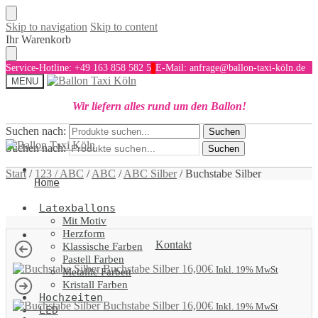
Skip to navigation
Skip to content
Ihr Warenkorb
Service-Hotline: +49 163 858 582 5
E-Mail: anfrage@ballon-taxi-köln.de
MENU
Wir liefern alles rund um den Ballon!
Suchen nach:
Suchen
Suchen nach:
Suchen
Start
/
123 / ABC
/
ABC
/
ABC Silber
/
Buchstabe Silber
Home
Latexballons
Mit Motiv
Herzform
Kontakt
Klassische Farben
Pastell Farben
Buchstabe Silber
16,00
€
Inkl. 19% MwSt
Metallic Farben
Kristall Farben
Hochzeiten
Buchstabe Silber
16,00
€
Inkl. 19% MwSt
LED