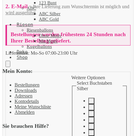
123 Bunt
2. E-Mail
= Ihre Lieferung zum Wunschtermin ist möglich und
ABC
wird ausgeführt
.
ABC Silber
ABC Gold
Riesen
Riesenballons
Bestellungen werden frühestens 24 Stunden nach
Ohne Motiv
Ihrer Bestellung geliefert.
Mit Motiv
Kugelballons
Deko
Lieferzeiten:
Mo-So 07:00-23:00 Uhr
Shop
Mein Konto:
Weitere Optionen
Select Buchstaben
Bestellungen
Silber
Downloads
Adressen
Kontodetails
Meine Wunschliste
Abmelden
Sie brauchen Hilfe?