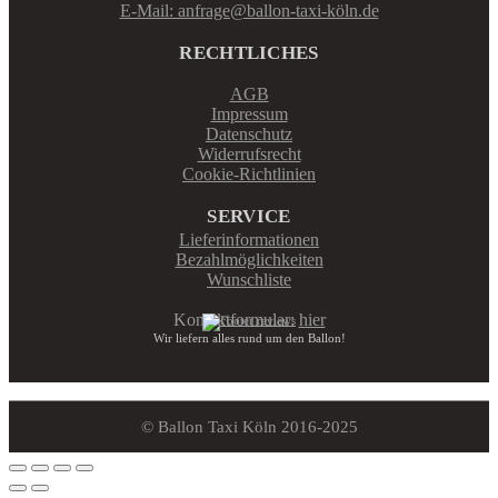
E-Mail: anfrage@ballon-taxi-köln.de
RECHTLICHES
AGB
Impressum
Datenschutz
Widerrufsrecht
Cookie-Richtlinien
SERVICE
Lieferinformationen
Bezahlmöglichkeiten
Wunschliste
Kontaktformular:
hier
Wir liefern alles rund um den Ballon!
© Ballon Taxi Köln 2016-2025