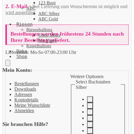
123 Bunt
2. E-Mail
= Ihre Lieferung zum Wunschtermin ist möglich und
ABC
wird ausgeführt
.
ABC Silber
ABC Gold
Riesen
Riesenballons
Bestellungen werden frühestens 24 Stunden nach
Ohne Motiv
Ihrer Bestellung geliefert.
Mit Motiv
Kugelballons
Deko
Lieferzeiten:
Mo-So 07:00-23:00 Uhr
Shop
Mein Konto:
Weitere Optionen
Select Buchstaben
Bestellungen
Silber
Downloads
Adressen
Kontodetails
Meine Wunschliste
Abmelden
Sie brauchen Hilfe?