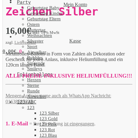
Party
Mein Konto
Geburtstag Baby
Zeichen Silber
Geburtstag Kinder
Geburtstag Eltern
Ostern
16,00
€
Muttertag
Inkl. 19% MwSt
Weihnachten
Kasse
Silvester
zzgl.
Liefergebühr
Sport
0,00
€
0
Airwalker
Metallfolien-Ballons in Form von Zahlen als Dekoration oder
Bubbles
Geschenk für jeden Anlass, inklusive Heliumfüllung und ein
Singende
120cm langes Band.
Smileys
Folienballons
ALLE PREISE INKLUSIVE HELIUMFÜLLUNG!!!
Herzen
Sterne
Runde
Mengen Anfrage gerne auch als WhatsApp Nachricht:
Airwalker
01638585825.
123/ABC
123
123 Silber
123 Gold
1. E-Mail
= Ihre Bestellung
ist eingegangen
.
123 Pink
123 Rot
123 Blau