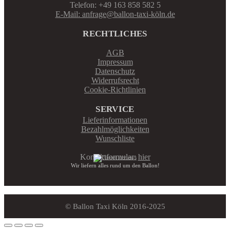
Telefon: +49 163 858 582 5
E-Mail: anfrage@ballon-taxi-köln.de
RECHTLICHES
AGB
Impressum
Datenschutz
Widerrufsrecht
Cookie-Richtlinien
SERVICE
Lieferinformationen
Bezahlmöglichkeiten
Wunschliste
Kontaktformular:
hier
Wir liefern alles rund um den Ballon!
© Ballon Taxi Köln 2016-2025