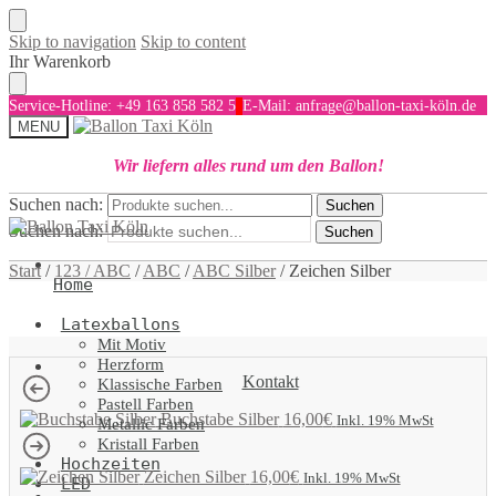
Skip to navigation
Skip to content
Ihr Warenkorb
Service-Hotline: +49 163 858 582 5
E-Mail: anfrage@ballon-taxi-köln.de
MENU
Wir liefern alles rund um den Ballon!
Suchen nach:
Suchen
Suchen nach:
Suchen
Start
/
123 / ABC
/
ABC
/
ABC Silber
/
Zeichen Silber
Home
Latexballons
Mit Motiv
Herzform
Kontakt
Klassische Farben
Pastell Farben
Buchstabe Silber
16,00
€
Inkl. 19% MwSt
Metallic Farben
Kristall Farben
Hochzeiten
Zeichen Silber
16,00
€
Inkl. 19% MwSt
LED