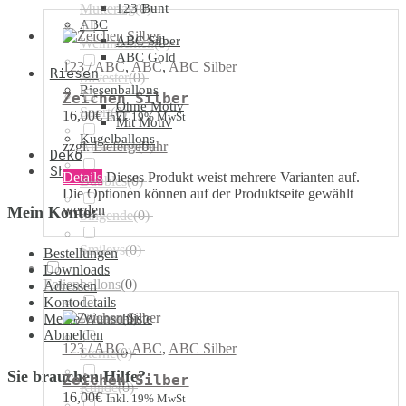
Muttertag
123 Bunt
(
0
)
ABC
ABC Silber
Weihnachten
(
0
)
ABC Gold
123 / ABC
,
ABC
,
ABC Silber
Riesen
Silvester
(
0
)
Riesenballons
Zeichen Silber
Ohne Motiv
Sport
(
0
)
16,00
€
Inkl. 19% MwSt
Mit Motiv
Kugelballons
zzgl.
Liefergebühr
Airwalker
(
0
)
Deko
Shop
Details
Dieses Produkt weist mehrere Varianten auf.
Bubbles
(
0
)
Die Optionen können auf der Produktseite gewählt
werden
Mein Konto:
Singende
(
0
)
Smileys
(
0
)
Bestellungen
Downloads
Folienballons
(
0
)
Adressen
Kontodetails
Meine Wunschliste
Herzen
(
0
)
Abmelden
123 / ABC
,
ABC
,
ABC Silber
Sterne
(
0
)
Sie brauchen Hilfe?
Zeichen Silber
Runde
(
0
)
16,00
€
Inkl. 19% MwSt