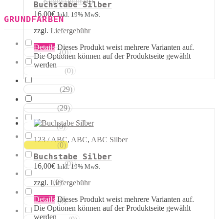
Kugelballons
(
0
)
Buchstabe Silber
16,00
€
Inkl. 19% MwSt
GRUNDFARBEN
zzgl.
Liefergebühr
Details
Dieses Produkt weist mehrere Varianten auf.
(
0
)
Weisstöne
Die Optionen können auf der Produktseite gewählt
werden
(
0
)
Transparent
(
29
)
Silbertöne
(
29
)
Grautöne
(
0
)
Gelbtöne
123 / ABC
,
ABC
,
ABC Silber
(
0
)
Goldtöne
Buchstabe Silber
(
0
)
Orangetöne
16,00
€
Inkl. 19% MwSt
(
0
)
zzgl.
Liefergebühr
Rottöne
Details
Dieses Produkt weist mehrere Varianten auf.
(
0
)
Rosatöne
Die Optionen können auf der Produktseite gewählt
werden