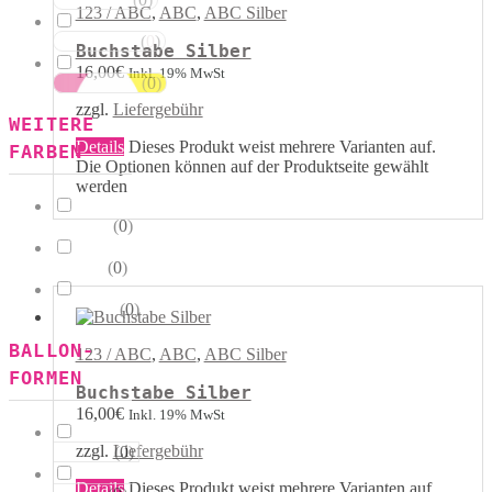
Rot Weiss
123 / ABC
,
ABC
,
ABC Silber
(
0
)
Blau Weiss
Buchstabe Silber
16,00
€
Inkl. 19% MwSt
(
0
)
Mehrfarbig
zzgl.
Liefergebühr
WEITERE
Details
Dieses Produkt weist mehrere Varianten auf.
FARBEN
Die Optionen können auf der Produktseite gewählt
werden
(
0
)
Kristall
(
0
)
Pastell
(
0
)
Metallik
BALLON-
123 / ABC
,
ABC
,
ABC Silber
FORMEN
Buchstabe Silber
16,00
€
Inkl. 19% MwSt
zzgl.
Liefergebühr
(
0
)
Herzen
Details
Dieses Produkt weist mehrere Varianten auf.