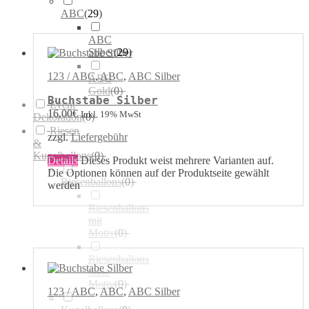
ABC
(
29
)
ABC
Silber
(
29
)
123 / ABC
,
ABC
,
ABC Silber
ABC
Gold
(
0
)
Buchstabe Silber
Event
16,00
€
Inkl. 19% MwSt
Dekoration
(
0
)
Riesen
zzgl.
Liefergebühr
&
Kugelballons
(
0
)
Details
Dieses Produkt weist mehrere Varianten auf.
Die Optionen können auf der Produktseite gewählt
Riesenballons
(
0
)
werden
Riesenballons
mit
Motiv
(
0
)
Riesenballons
ohne
Motiv
(
0
)
123 / ABC
,
ABC
,
ABC Silber