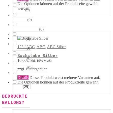
(
0
)
Sterne
Die Optionen können auf der Produktseite gewählt
werden
(
0
)
Runde
(
0
)
Tropfen
(
0
)
Riesen−Kugeln
(
0
)
Eckige
123 / ABC
,
ABC
,
ABC Silber
(
0
)
Säulen
Buchstabe Silber
(
0
)
Portale
16,00
€
Inkl. 19% MwSt
(
0
)
Figuren
zzgl.
Liefergebühr
(
0
)
123
Details
Dieses Produkt weist mehrere Varianten auf.
Die Optionen können auf der Produktseite gewählt
(
29
)
werden
ABC
BEDRUCKTE
BALLONS?