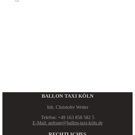
BALLON TAXI KÖLN
Inh. Christofer Wetter
Telefon: +49 163 858 582 5
E-Mail: anfrage@ballon-taxi-köln.de
RECHTLICHES