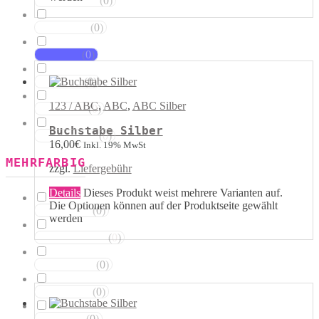
(
0
)
Magentatöne
(
0
)
Violetttöne
(
0
)
Blautöne
(
0
)
Grüntöne
123 / ABC
,
ABC
,
ABC Silber
(
0
)
Brauntöne
Buchstabe Silber
(
0
)
Schwarztöne
16,00
€
Inkl. 19% MwSt
MEHRFARBIG
zzgl.
Liefergebühr
Details
Dieses Produkt weist mehrere Varianten auf.
Die Optionen können auf der Produktseite gewählt
(
0
)
Rosa Weiss
werden
(
0
)
Schwarz Weiss
(
0
)
Silber Weiss
(
0
)
Gold Weiss
(
0
)