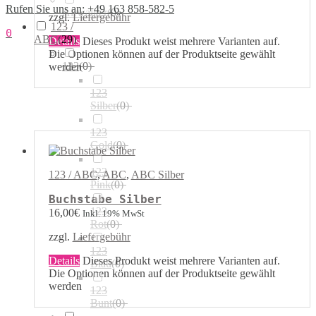
Rufen Sie uns an: +49 163 858-582-5
Airwalker
(
0
)
zzgl.
Liefergebühr
123 /
0
ABC
(
29
)
Details
Dieses Produkt weist mehrere Varianten auf.
Die Optionen können auf der Produktseite gewählt
123
(
0
)
werden
123
Silber
(
0
)
123
Gold
(
0
)
123
123 / ABC
,
ABC
,
ABC Silber
Pink
(
0
)
Buchstabe Silber
123
16,00
€
Inkl. 19% MwSt
Rot
(
0
)
zzgl.
Liefergebühr
123
Details
Dieses Produkt weist mehrere Varianten auf.
Blau
(
0
)
Die Optionen können auf der Produktseite gewählt
werden
123
Bunt
(
0
)