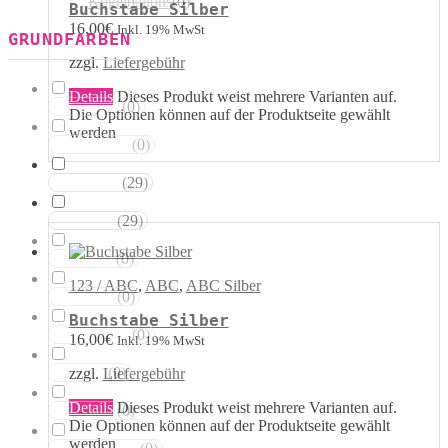
Kugelballons
(
0
)
Buchstabe Silber
16,00
€
Inkl. 19% MwSt
GRUNDFARBEN
zzgl.
Liefergebühr
Details
Dieses Produkt weist mehrere Varianten auf.
(
0
)
Weisstöne
Die Optionen können auf der Produktseite gewählt
werden
(
0
)
Transparent
(
29
)
Silbertöne
(
29
)
Grautöne
(
0
)
Gelbtöne
123 / ABC
,
ABC
,
ABC Silber
(
0
)
Goldtöne
Buchstabe Silber
(
0
)
Orangetöne
16,00
€
Inkl. 19% MwSt
(
0
)
zzgl.
Liefergebühr
Rottöne
Details
Dieses Produkt weist mehrere Varianten auf.
(
0
)
Rosatöne
Die Optionen können auf der Produktseite gewählt
werden