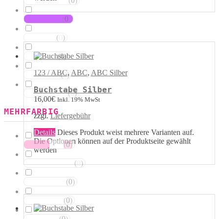
(
0
)
Magentatöne
(
0
)
Violetttöne
(
0
)
Blautöne
(
0
)
Grüntöne
123 / ABC
,
ABC
,
ABC Silber
(
0
)
Brauntöne
Buchstabe Silber
(
0
)
Schwarztöne
16,00
€
Inkl. 19% MwSt
MEHRFARBIG
zzgl.
Liefergebühr
Details
Dieses Produkt weist mehrere Varianten auf.
Die Optionen können auf der Produktseite gewählt
(
0
)
Rosa Weiss
werden
(
0
)
Schwarz Weiss
(
0
)
Silber Weiss
(
0
)
Gold Weiss
(
0
)