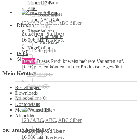
Muttertag
123 Bunt
(
0
)
ABC
ABC Silber
Weihnachten
(
0
)
ABC Gold
123 / ABC
,
ABC
,
ABC Silber
Riesen
Silvester
(
0
)
Riesenballons
Zeichen Silber
Ohne Motiv
Sport
(
0
)
16,00
€
Inkl. 19% MwSt
Mit Motiv
Kugelballons
zzgl.
Liefergebühr
Airwalker
(
0
)
Deko
Shop
Details
Dieses Produkt weist mehrere Varianten auf.
Bubbles
(
0
)
Die Optionen können auf der Produktseite gewählt
werden
Mein Konto:
Singende
(
0
)
Smileys
(
0
)
Bestellungen
Downloads
Folienballons
(
0
)
Adressen
Kontodetails
Meine Wunschliste
Herzen
(
0
)
Abmelden
123 / ABC
,
ABC
,
ABC Silber
Sterne
(
0
)
Sie brauchen Hilfe?
Zeichen Silber
Runde
(
0
)
16,00
€
Inkl. 19% MwSt