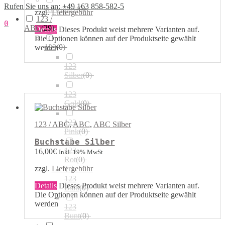
Rufen Sie uns an: +49 163 858-582-5
Airwalker
(
0
)
zzgl.
Liefergebühr
123 /
0
ABC
(
29
)
Details
Dieses Produkt weist mehrere Varianten auf.
Die Optionen können auf der Produktseite gewählt
123
(
0
)
werden
123
Silber
(
0
)
123
Gold
(
0
)
123
123 / ABC
,
ABC
,
ABC Silber
Pink
(
0
)
Buchstabe Silber
123
16,00
€
Inkl. 19% MwSt
Rot
(
0
)
zzgl.
Liefergebühr
123
Details
Dieses Produkt weist mehrere Varianten auf.
Blau
(
0
)
Die Optionen können auf der Produktseite gewählt
werden
123
Bunt
(
0
)