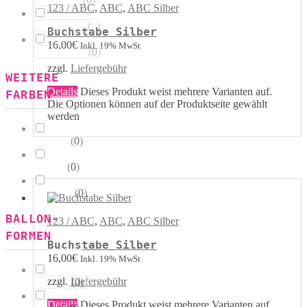
Rot Weiss
123 / ABC
,
ABC
,
ABC Silber
(
0
)
Blau Weiss
Buchstabe Silber
16,00
€
Inkl. 19% MwSt
(
0
)
Mehrfarbig
zzgl.
Liefergebühr
WEITERE
Details
Dieses Produkt weist mehrere Varianten auf.
FARBEN
Die Optionen können auf der Produktseite gewählt
werden
(
0
)
Kristall
(
0
)
Pastell
(
0
)
Metallik
BALLON-
123 / ABC
,
ABC
,
ABC Silber
FORMEN
Buchstabe Silber
16,00
€
Inkl. 19% MwSt
zzgl.
Liefergebühr
(
0
)
Herzen
Details
Dieses Produkt weist mehrere Varianten auf.