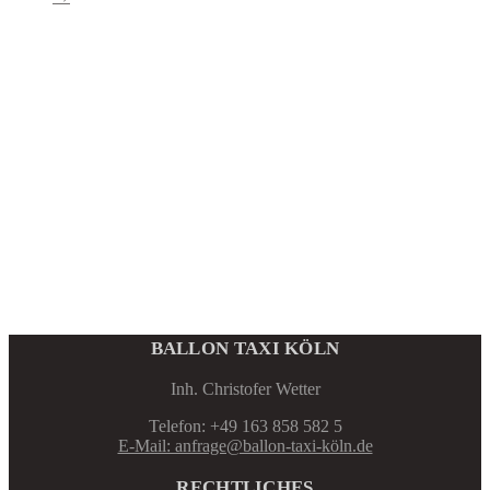
BALLON TAXI KÖLN
Inh. Christofer Wetter
Telefon: +49 163 858 582 5
E-Mail: anfrage@ballon-taxi-köln.de
RECHTLICHES