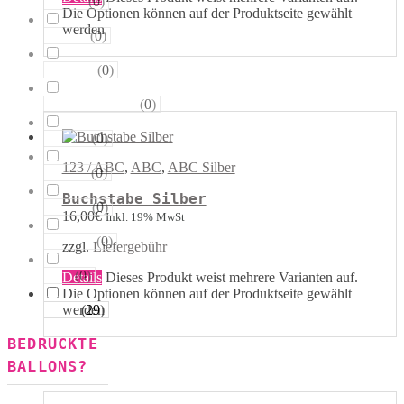
(
0
)
Sterne
Die Optionen können auf der Produktseite gewählt
werden
(
0
)
Runde
(
0
)
Tropfen
(
0
)
Riesen−Kugeln
(
0
)
Eckige
123 / ABC
,
ABC
,
ABC Silber
(
0
)
Säulen
Buchstabe Silber
(
0
)
Portale
16,00
€
Inkl. 19% MwSt
(
0
)
Figuren
zzgl.
Liefergebühr
(
0
)
123
Details
Dieses Produkt weist mehrere Varianten auf.
Die Optionen können auf der Produktseite gewählt
(
29
)
werden
ABC
BEDRUCKTE
BALLONS?