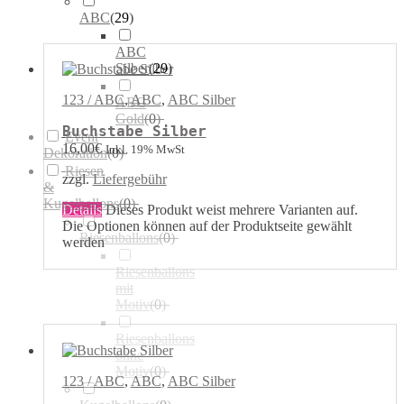
ABC
(
29
)
ABC
Silber
(
29
)
123 / ABC
,
ABC
,
ABC Silber
ABC
Gold
(
0
)
Buchstabe Silber
Event
16,00
€
Inkl. 19% MwSt
Dekoration
(
0
)
Riesen
zzgl.
Liefergebühr
&
Kugelballons
(
0
)
Details
Dieses Produkt weist mehrere Varianten auf.
Die Optionen können auf der Produktseite gewählt
Riesenballons
(
0
)
werden
Riesenballons
mit
Motiv
(
0
)
Riesenballons
ohne
Motiv
(
0
)
123 / ABC
,
ABC
,
ABC Silber