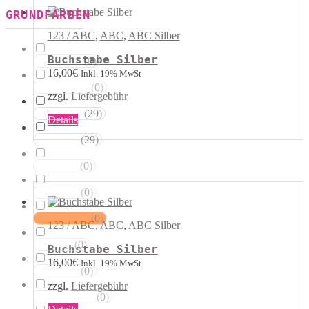
Die
GRUNDFARBEN
Optionen
können
123 / ABC
,
ABC
,
ABC Silber
auf
der
Buchstabe Silber
(
0
)
Weisstöne
Produktseite
16,00
€
Inkl. 19% MwSt
gewählt
(
0
)
Transparent
werden
zzgl.
Liefergebühr
(
29
)
Silbertöne
Dieses
Details
Produkt
(
29
)
Grautöne
weist
mehrere
(
0
)
Gelbtöne
Varianten
auf.
(
0
)
Goldtöne
Die
Optionen
können
(
0
)
Orangetöne
123 / ABC
,
ABC
,
ABC Silber
auf
der
(
0
)
Rottöne
Buchstabe Silber
Produktseite
16,00
€
Inkl. 19% MwSt
gewählt
(
0
)
Rosatöne
werden
zzgl.
Liefergebühr
(
0
)
Magentatöne
Dieses