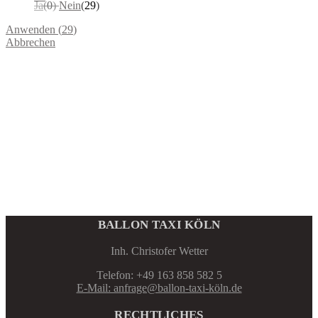
Ja
(
0
)
Nein
(
29
)
Anwenden
(
29
)
Abbrechen
BALLON TAXI KÖLN
Inh. Christofer Wetter
Telefon: +49 163 858 582 5
E-Mail: anfrage@ballon-taxi-köln.de
RECHTLICHES