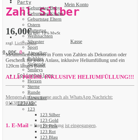
Party
Mein Konto
Geburtstag Baby
Zahl Silber
Geburtstag Kinder
Geburtstag Eltern
Ostern
16,00
€
Muttertag
Inkl. 19% MwSt
Weihnachten
Kasse
Silvester
zzgl.
Liefergebühr
Sport
0,00
€
0
Airwalker
Metallfolien-Ballons in Form von Zahlen als Dekoration oder
Bubbles
Geschenk für jeden Anlass, inklusive Heliumfüllung und ein
Singende
120cm langes Band.
Smileys
Folienballons
ALLE PREISE INKLUSIVE HELIUMFÜLLUNG!!!
Herzen
Sterne
Runde
Mengen Anfrage gerne auch als WhatsApp Nachricht:
Airwalker
01638585825.
123/ABC
123
123 Silber
123 Gold
1. E-Mail
= Ihre Bestellung
ist eingegangen
.
123 Pink
123 Rot
123 Blau