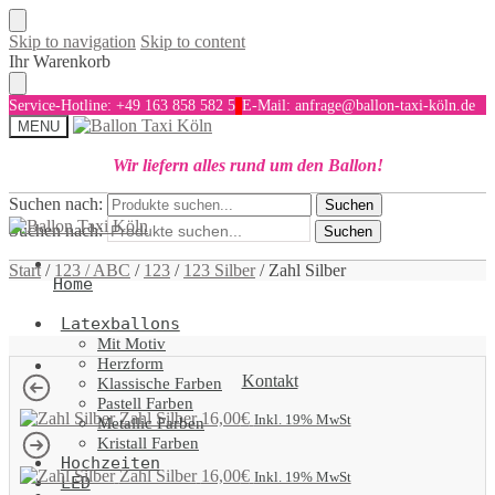
Skip to navigation
Skip to content
Ihr Warenkorb
Service-Hotline: +49 163 858 582 5
E-Mail: anfrage@ballon-taxi-köln.de
MENU
Wir liefern alles rund um den Ballon!
Suchen nach:
Suchen
Suchen nach:
Suchen
Start
/
123 / ABC
/
123
/
123 Silber
/
Zahl Silber
Home
Latexballons
Mit Motiv
Herzform
Kontakt
Klassische Farben
Pastell Farben
Zahl Silber
16,00
€
Inkl. 19% MwSt
Metallic Farben
Kristall Farben
Hochzeiten
Zahl Silber
16,00
€
Inkl. 19% MwSt
LED