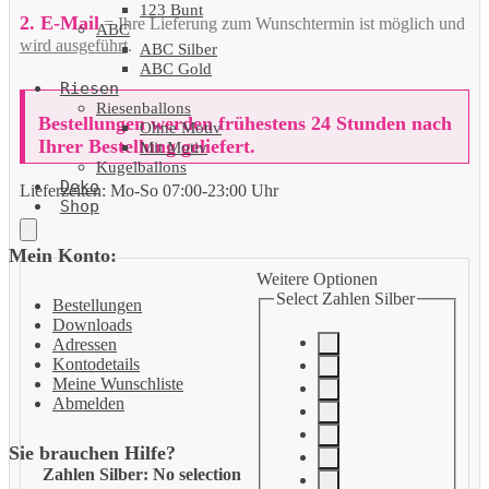
123 Bunt
2. E-Mail
= Ihre Lieferung zum Wunschtermin ist möglich und
ABC
wird ausgeführt
.
ABC Silber
ABC Gold
Riesen
Riesenballons
Bestellungen werden frühestens 24 Stunden nach
Ohne Motiv
Ihrer Bestellung geliefert.
Mit Motiv
Kugelballons
Deko
Lieferzeiten:
Mo-So 07:00-23:00 Uhr
Shop
Mein Konto:
Weitere Optionen
Select Zahlen Silber
Bestellungen
Downloads
Adressen
Kontodetails
Meine Wunschliste
Abmelden
Sie brauchen Hilfe?
Zahlen Silber
:
No selection