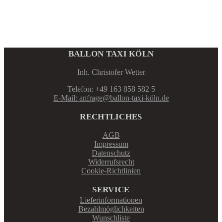
BALLON TAXI KÖLN
Inh. Christofer Wetter
Telefon: +49 163 858 582 5
E-Mail: anfrage@ballon-taxi-köln.de
RECHTLICHES
AGB
Impressum
Datenschutz
Widerrufsrecht
Cookie-Richtlinien
SERVICE
Lieferinformationen
Bezahlmöglichkeiten
Wunschliste