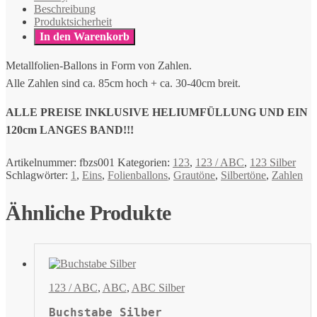
Beschreibung
Produktsicherheit
In den Warenkorb
Metallfolien-Ballons in Form von Zahlen.
Alle Zahlen sind ca. 85cm hoch + ca. 30-40cm breit.
ALLE PREISE INKLUSIVE HELIUMFÜLLUNG UND EIN
120cm LANGES BAND!!!
Artikelnummer:
fbzs001
Kategorien:
123
,
123 / ABC
,
123 Silber
Schlagwörter:
1
,
Eins
,
Folienballons
,
Grautöne
,
Silbertöne
,
Zahlen
Ähnliche Produkte
123 / ABC
,
ABC
,
ABC Silber
Buchstabe Silber