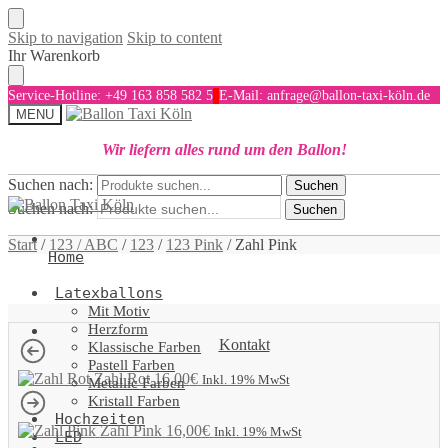
Skip to navigation
Skip to content
Ihr Warenkorb
Service-Hotline: +49 163 858 582 5
E-Mail: anfrage@ballon-taxi-köln.de
MENU
Wir liefern alles rund um den Ballon!
Suchen nach:
Suchen
Suchen nach:
Suchen
Start
/
123 / ABC
/
123
/
123 Pink
/
Zahl Pink
Home
Latexballons
Mit Motiv
Herzform
Kontakt
Klassische Farben
Pastell Farben
Zahl Rot
16,00
€
Inkl. 19% MwSt
Metallic Farben
Kristall Farben
Hochzeiten
Zahl Pink
16,00
€
Inkl. 19% MwSt
LED