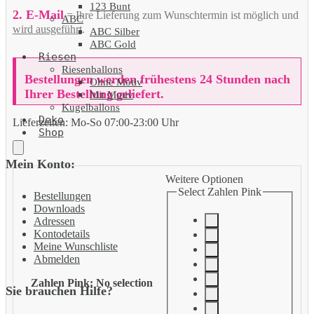
123 Bunt
2. E-Mail
= Ihre Lieferung zum Wunschtermin ist möglich und
ABC
wird ausgeführt
.
ABC Silber
ABC Gold
Riesen
Riesenballons
Bestellungen werden frühestens 24 Stunden nach
Ohne Motiv
Ihrer Bestellung geliefert.
Mit Motiv
Kugelballons
Deko
Lieferzeiten:
Mo-So 07:00-23:00 Uhr
Shop
Mein Konto:
Weitere Optionen
Select Zahlen Pink
Bestellungen
Downloads
Adressen
Kontodetails
Meine Wunschliste
Abmelden
Zahlen Pink
:
No selection
Sie brauchen Hilfe?