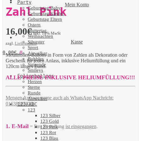
Party
Mein Konto
Geburtstag Baby
Zahl Pink
Geburtstag Kinder
Geburtstag Eltern
Ostern
16,00
€
Muttertag
Inkl. 19% MwSt
Weihnachten
Kasse
Silvester
zzgl.
Liefergebühr
Sport
0,00
€
0
Airwalker
Metallfolien-Ballons in Form von Zahlen als Dekoration oder
Bubbles
Geschenk für jeden Anlass, inklusive Heliumfüllung und ein
Singende
120cm langes Band.
Smileys
Folienballons
ALLE PREISE INKLUSIVE HELIUMFÜLLUNG!!!
Herzen
Sterne
Runde
Mengen Anfrage gerne auch als WhatsApp Nachricht:
Airwalker
01638585825.
123/ABC
123
123 Silber
123 Gold
1. E-Mail
= Ihre Bestellung
ist eingegangen
.
123 Pink
123 Rot
123 Blau