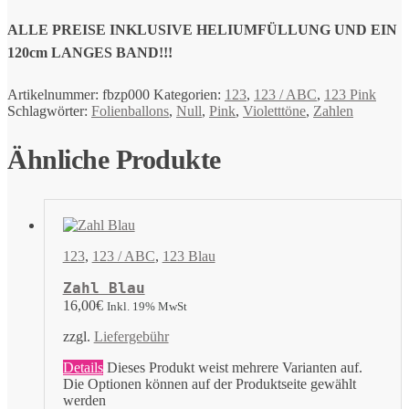
ALLE PREISE INKLUSIVE HELIUMFÜLLUNG UND EIN
120cm LANGES BAND!!!
Artikelnummer:
fbzp000
Kategorien:
123
,
123 / ABC
,
123 Pink
Schlagwörter:
Folienballons
,
Null
,
Pink
,
Violetttöne
,
Zahlen
Ähnliche Produkte
123
,
123 / ABC
,
123 Blau
Zahl Blau
16,00
€
Inkl. 19% MwSt
zzgl.
Liefergebühr
Details
Dieses Produkt weist mehrere Varianten auf.
Die Optionen können auf der Produktseite gewählt
werden