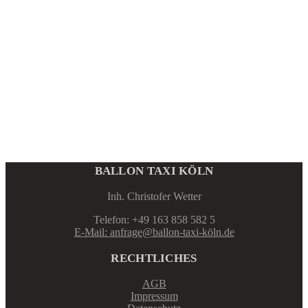
BALLON TAXI KÖLN
Inh. Christofer Wetter
Telefon: +49 163 858 582 5
E-Mail: anfrage@ballon-taxi-köln.de
RECHTLICHES
AGB
Impressum