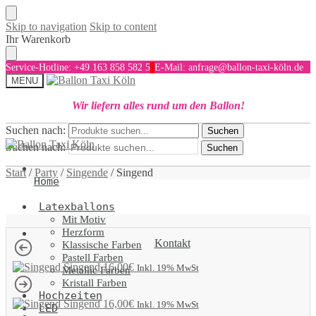
Skip to navigation
Skip to content
Ihr Warenkorb
Service-Hotline: +49 163 858 582 5
E-Mail: anfrage@ballon-taxi-köln.de
MENU
Wir liefern alles rund um den Ballon!
Suchen nach:
Suchen
Suchen nach:
Suchen
Start
/
Party
/
Singende
/
Singend
Home
Latexballons
Mit Motiv
Herzform
Kontakt
Klassische Farben
Pastell Farben
Singend
16,00
€
Inkl. 19% MwSt
Metallic Farben
Kristall Farben
Hochzeiten
Singend
16,00
€
Inkl. 19% MwSt
LED