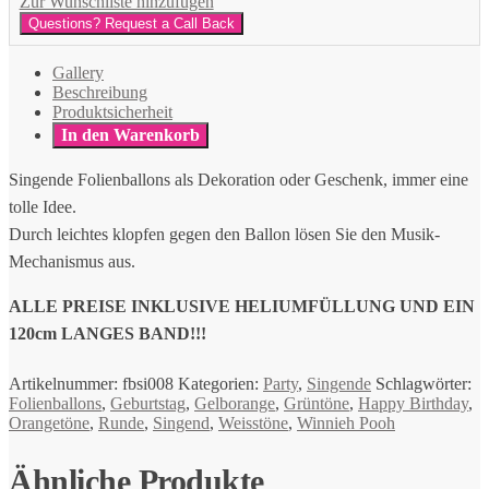
Zur Wunschliste hinzufügen
Questions? Request a Call Back
Gallery
Beschreibung
Produktsicherheit
In den Warenkorb
Singende Folienballons als Dekoration oder Geschenk, immer eine
tolle Idee.
Durch leichtes klopfen gegen den Ballon lösen Sie den Musik-
Mechanismus aus.
ALLE PREISE INKLUSIVE HELIUMFÜLLUNG UND EIN
120cm LANGES BAND!!!
Artikelnummer:
fbsi008
Kategorien:
Party
,
Singende
Schlagwörter:
Folienballons
,
Geburtstag
,
Gelborange
,
Grüntöne
,
Happy Birthday
,
Orangetöne
,
Runde
,
Singend
,
Weisstöne
,
Winnieh Pooh
Ähnliche Produkte