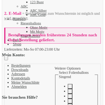
123 Bunt
ABC
ABC Silber
2. E-Mail
= Ihre Lieferung zum Wunschtermin ist möglich und
ABC Gold
wird ausgeführt
.
Riesen
Riesenballons
Ohne Motiv
Mit Motiv
Bestellungen werden frühestens 24 Stunden nach
Kugelballons
Ihrer Bestellung geliefert.
Deko
Shop
Lieferzeiten:
Mo-So 07:00-23:00 Uhr
Mein Konto:
Bestellungen
Weitere Optionen
Downloads
Select Folienballons
Adressen
Singend
Kontodetails
Meine Wunschliste
Abmelden
Sie brauchen Hilfe?