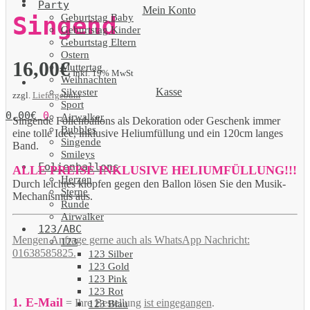
Party
Mein Konto
Geburtstag Baby
Singend
Geburtstag Kinder
Geburtstag Eltern
Ostern
16,00
€
Muttertag
Inkl. 19% MwSt
Weihnachten
Kasse
Silvester
zzgl.
Liefergebühr
Sport
0,00
€
0
Airwalker
Singende Folienballons als Dekoration oder Geschenk immer
Bubbles
eine tolle Idee, inklusive Heliumfüllung und ein 120cm langes
Singende
Band.
Smileys
Folienballons
ALLE PREISE INKLUSIVE HELIUMFÜLLUNG!!!
Herzen
Durch leichtes klopfen gegen den Ballon lösen Sie den Musik-
Sterne
Mechanismus aus.
Runde
Airwalker
123/ABC
Mengen Anfrage gerne auch als WhatsApp Nachricht:
123
01638585825.
123 Silber
123 Gold
123 Pink
123 Rot
1. E-Mail
= Ihre Bestellung
ist eingegangen
.
123 Blau