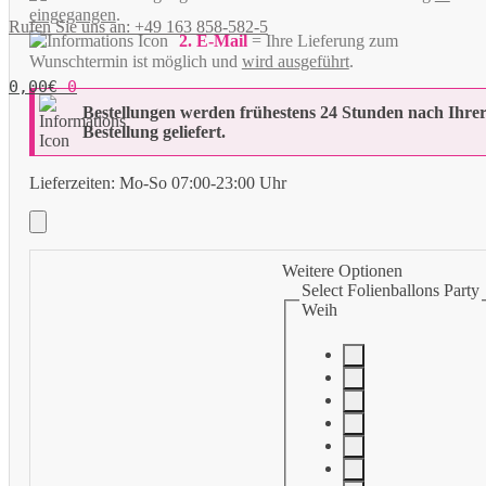
eingegangen
.
Rufen Sie uns an: +49 163 858-582-5
2. E-Mail
= Ihre Lieferung zum
Wunschtermin ist möglich und
wird ausgeführt
.
0,00
€
0
Bestellungen werden frühestens 24 Stunden nach Ihre
Bestellung geliefert.
Lieferzeiten:
Mo-So 07:00-23:00 Uhr
Weitere Optionen
Select Folienballons Party
Weih