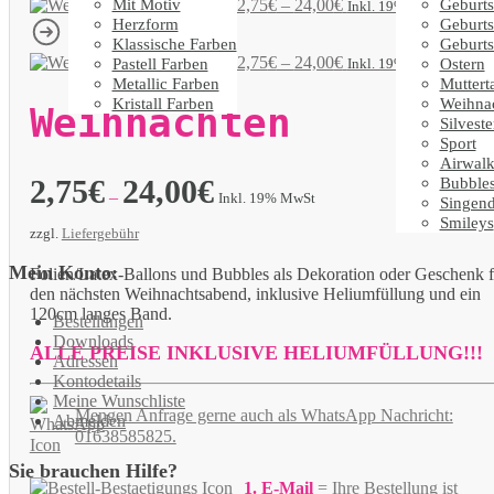
Mit Motiv
Geburts
Weihnachten
2,75
€
–
24,00
€
Inkl. 19% MwSt
Herzform
Geburts
Klassische Farben
Geburts
Weihnachten
2,75
€
–
24,00
€
Pastell Farben
Ostern
Inkl. 19% MwSt
Metallic Farben
Muttert
Kristall Farben
Weihna
Weihnachten
Silveste
Sport
Airwalk
2,75
€
24,00
€
Bubble
–
Inkl. 19% MwSt
Singen
Smileys
zzgl.
Liefergebühr
Mein Konto:
Folien/Latex-Ballons und Bubbles als Dekoration oder Geschenk f
den nächsten Weihnachtsabend, inklusive Heliumfüllung und ein
120cm langes Band.
Bestellungen
Downloads
ALLE PREISE INKLUSIVE HELIUMFÜLLUNG!!!
Adressen
Kontodetails
Meine Wunschliste
Mengen Anfrage gerne auch als WhatsApp Nachricht:
Abmelden
01638585825.
Sie brauchen Hilfe?
1. E-Mail
= Ihre Bestellung
ist