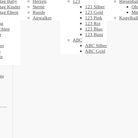
tag Baby
Herzen
123
Riesenbal
tag Kinder
Sterne
123 Silber
Oh
tag Eltern
Runde
123 Gold
Mit
Airwalker
123 Pink
Kugelbal
ag
123 Rot
chten
123 Blau
r
123 Bunt
ABC
er
ABC Silber
s
ABC Gold
de
ür