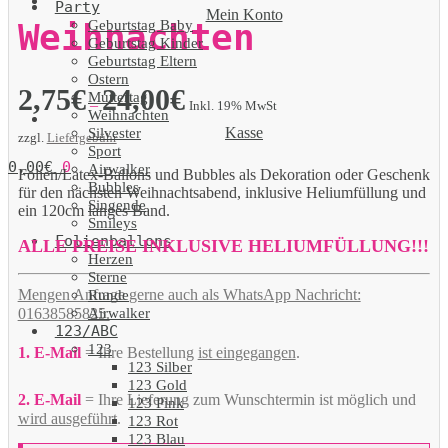
Party
Mein Konto
Geburtstag Baby
Weihnachten
Geburtstag Kinder
Geburtstag Eltern
Ostern
2,75
€
24,00
€
Muttertag
–
Inkl. 19% MwSt
Weihnachten
Kasse
Silvester
zzgl.
Liefergebühr
Sport
0,00
€
0
Airwalker
Folien/Latex-Ballons und Bubbles als Dekoration oder Geschenk
Bubbles
für den nächsten Weihnachtsabend, inklusive Heliumfüllung und
Singende
ein 120cm langes Band.
Smileys
Folienballons
ALLE PREISE INKLUSIVE HELIUMFÜLLUNG!!!
Herzen
Sterne
Mengen Anfrage gerne auch als WhatsApp Nachricht:
Runde
Airwalker
01638585825.
123/ABC
123
1. E-Mail
= Ihre Bestellung
ist eingegangen
.
123 Silber
123 Gold
2. E-Mail
= Ihre Lieferung zum Wunschtermin ist möglich und
123 Pink
wird ausgeführt
.
123 Rot
123 Blau