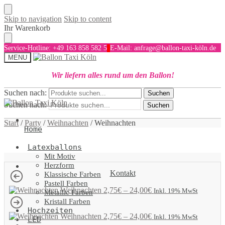
Skip to navigation
Skip to content
Ihr Warenkorb
Service-Hotline: +49 163 858 582 5
E-Mail: anfrage@ballon-taxi-köln.de
MENU
Wir liefern alles rund um den Ballon!
Suchen nach:
Suchen
Suchen nach:
Suchen
Start
/
Party
/
Weihnachten
/
Weihnachten
Home
Latexballons
Mit Motiv
Herzform
Kontakt
Klassische Farben
Pastell Farben
Weihnachten
2,75
€
–
24,00
€
Inkl. 19% MwSt
Metallic Farben
Kristall Farben
Hochzeiten
Weihnachten
2,75
€
–
24,00
€
Inkl. 19% MwSt
LED