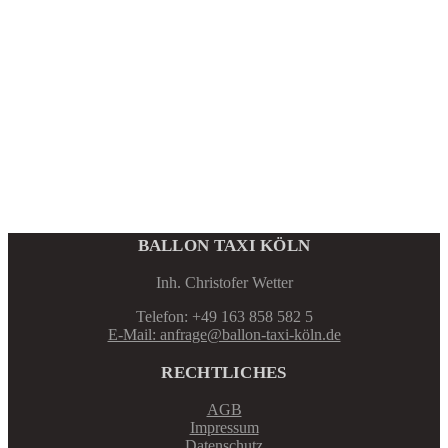
BALLON TAXI KÖLN
Inh. Christofer Wetter
Telefon: +49 163 858 582 5
E-Mail: anfrage@ballon-taxi-köln.de
RECHTLICHES
AGB
Impressum
Datenschutz