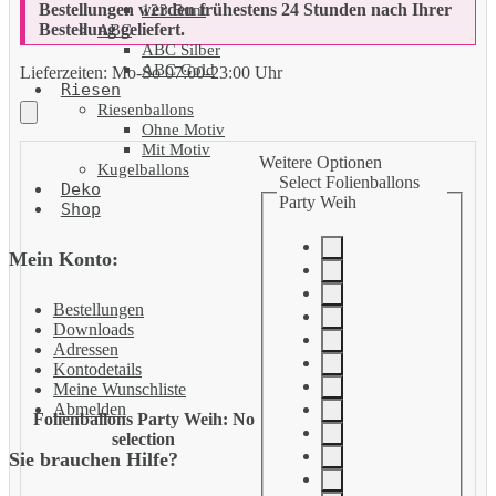
Bestellungen werden frühestens 24 Stunden nach Ihrer
123 Bunt
Bestellung geliefert.
ABC
ABC Silber
ABC Gold
Lieferzeiten:
Mo-So 07:00-23:00 Uhr
Riesen
Riesenballons
Ohne Motiv
Mit Motiv
Weitere Optionen
Kugelballons
Select Folienballons
Deko
Party Weih
Shop
Mein Konto:
Bestellungen
Downloads
Adressen
Kontodetails
Meine Wunschliste
Abmelden
Folienballons Party Weih
:
No
selection
Sie brauchen Hilfe?