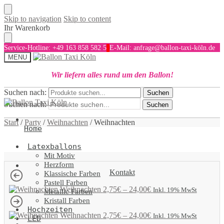
Skip to navigation
Skip to content
Ihr Warenkorb
Service-Hotline: +49 163 858 582 5
E-Mail: anfrage@ballon-taxi-köln.de
MENU
Wir liefern alles rund um den Ballon!
Suchen nach:
Suchen
Suchen nach:
Suchen
Start
/
Party
/
Weihnachten
/
Weihnachten
Home
Latexballons
Mit Motiv
Herzform
Kontakt
Klassische Farben
Pastell Farben
Weihnachten
2,75
€
–
24,00
€
Inkl. 19% MwSt
Metallic Farben
Kristall Farben
Hochzeiten
Weihnachten
2,75
€
–
24,00
€
Inkl. 19% MwSt
LED