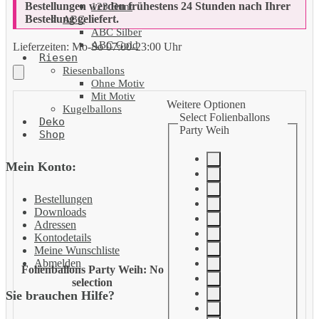
Bestellungen werden frühestens 24 Stunden nach Ihrer
123 Bunt
Bestellung geliefert.
ABC
ABC Silber
ABC Gold
Lieferzeiten:
Mo-So 07:00-23:00 Uhr
Riesen
Riesenballons
Ohne Motiv
Mit Motiv
Weitere Optionen
Kugelballons
Select Folienballons
Deko
Party Weih
Shop
Mein Konto:
Bestellungen
Downloads
Adressen
Kontodetails
Meine Wunschliste
Abmelden
Folienballons Party Weih
:
No
selection
Sie brauchen Hilfe?