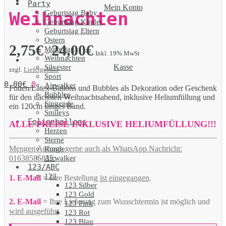
Party
Mein Konto
Geburtstag Baby
Weihnachten
Geburtstag Kinder
Geburtstag Eltern
Ostern
2,75
€
24,00
€
Muttertag
–
Inkl. 19% MwSt
Weihnachten
Kasse
Silvester
zzgl.
Liefergebühr
Sport
0,00
€
0
Airwalker
Folien/Latex-Ballons und Bubbles als Dekoration oder Geschenk
Bubbles
für den nächsten Weihnachtsabend, inklusive Heliumfüllung und
Singende
ein 120cm langes Band.
Smileys
Folienballons
ALLE PREISE INKLUSIVE HELIUMFÜLLUNG!!!
Herzen
Sterne
Mengen Anfrage gerne auch als WhatsApp Nachricht:
Runde
Airwalker
01638585825.
123/ABC
123
1. E-Mail
= Ihre Bestellung
ist eingegangen
.
123 Silber
123 Gold
2. E-Mail
= Ihre Lieferung zum Wunschtermin ist möglich und
123 Pink
wird ausgeführt
.
123 Rot
123 Blau