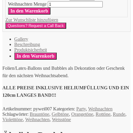
Weihnachten Menge
In den Warenkorb
Zur Wunschliste hinzufügen
Questions? Request a Call Back
Gallery
Beschreibung
Produktsicherheit
In den Warenkorb
Folien/Latex-Ballons und Bubbles als Dekoration oder Geschenk
für den nächsten Weihnachtsabend.
ALLE PREISE INKLUSIVE HELIUMFÜLLUNG UND EIN
120cm LANGES BAND!!!
Artikelnummer:
pywei007
Kategorien:
Party
,
Weihnachten
Schlagwörter:
Brauntöne
,
Gelbtöne
,
Orangetöne
,
Rottöne
,
Runde
,
Violetttöne
,
Weihnachten
,
Weisstöne