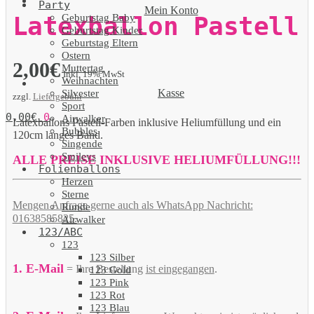
Party
Mein Konto
Geburtstag Baby
Latexballon Pastell
Geburtstag Kinder
Geburtstag Eltern
Ostern
2,00
€
Muttertag
Inkl. 19% MwSt
Weihnachten
Kasse
Silvester
zzgl.
Liefergebühr
Sport
0,00
€
0
Airwalker
Latexballons Pastell-Farben inklusive Heliumfüllung und ein
Bubbles
120cm langes Band.
Singende
Smileys
ALLE PREISE INKLUSIVE HELIUMFÜLLUNG!!!
Folienballons
Herzen
Sterne
Mengen Anfrage gerne auch als WhatsApp Nachricht:
Runde
01638585825.
Airwalker
123/ABC
123
123 Silber
1. E-Mail
= Ihre Bestellung
ist eingegangen
.
123 Gold
123 Pink
123 Rot
123 Blau