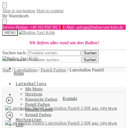
Skip to navigation
Skip to content
Ihr Warenkorb
Service-Hotline: +49 163 858 582 5
E-Mail: anfrage@ballon-taxi-köln.de
MENU
Wir liefern alles rund um den Ballon!
Suchen nach:
Suchen
Suchen nach:
Suchen
Start
/
Latexballons
/
Pastell Farben
/
Latexballon Pastell
Home
Latexballons
Mit Motiv
Herzform
Kontakt
Klassische Farben
Pastell Farben
Latexballon Pastell
2,00
€
Inkl. 19% MwSt
Metallic Farben
Kristall Farben
Hochzeiten
Latexballon Pastell
2,00
€
Inkl. 19% MwSt
LED