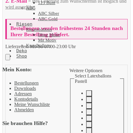
2. E-Mail
= Ihre Lieferung zum Wunschtermin ist möglich und
123 Bunt
wird ausgeführt
.
ABC
ABC Silber
ABC Gold
Riesen
Bestellungen werden frühestens 24 Stunden nach
Riesenballons
Ihrer Bestellung geliefert.
Ohne Motiv
Mit Motiv
Kugelballons
Lieferzeiten:
Mo-So 07:00-23:00 Uhr
Deko
Shop
Mein Konto:
Weitere Optionen
Select Latexballons
Pastell
Bestellungen
Downloads
Adressen
Kontodetails
Meine Wunschliste
Abmelden
Sie brauchen Hilfe?