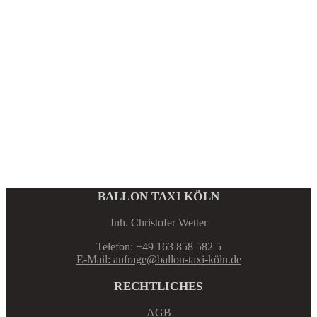
BALLON TAXI KÖLN
Inh. Christofer Wetter
Telefon: +49 163 858 582 5
E-Mail: anfrage@ballon-taxi-köln.de
RECHTLICHES
AGB