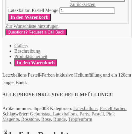
Zurücksetzen
Latexballon Pastell Menge
In den Warenkorb
Zur Wunschliste hinzufügen
Questions? Request a Call Back
Gallery
Beschreibung
Produktsicherheit
In den Warenkorb
Latexballons Pastell-Farben inklusive Heliumfüllung und ein 120cm
langes Band.
ALLE PREISE INKLUSIVE HELIUMFÜLLUNG!!!
Artikelnummer:
lbpa008
Kategorien:
Latexballons
,
Pastell Farben
Schlagwörter:
Geburtstag
,
Latexballons
,
Party
,
Pastell
,
Pink
Magenta
,
Rosatöne
,
Rose
,
Runde
,
Tropfenform