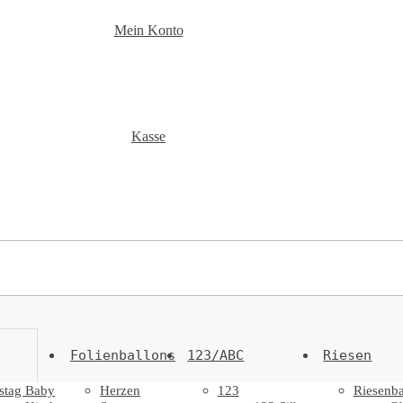
Mein Konto
Kasse
Folienballons
123/ABC
Riesen
stag Baby
Herzen
123
Riesenba
%