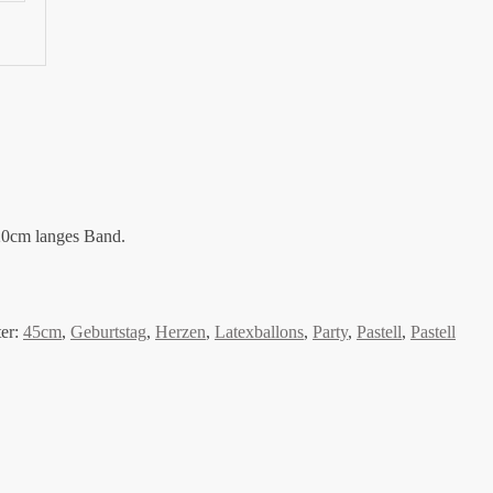
20cm langes Band.
er:
45cm
,
Geburtstag
,
Herzen
,
Latexballons
,
Party
,
Pastell
,
Pastell