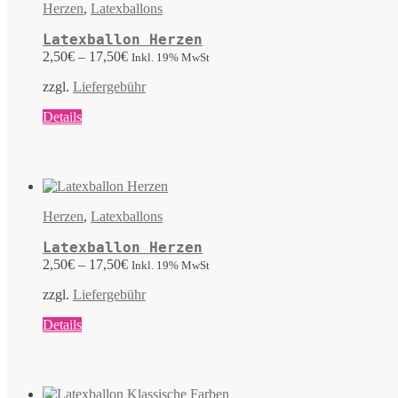
Herzen
,
Latexballons
Latexballon Herzen
2,50
€
–
17,50
€
Inkl. 19% MwSt
zzgl.
Liefergebühr
Dieses
Details
Produkt
weist
mehrere
Varianten
auf.
Die
Herzen
,
Latexballons
Optionen
können
Latexballon Herzen
auf
2,50
€
–
17,50
€
Inkl. 19% MwSt
der
Produktseite
zzgl.
Liefergebühr
gewählt
werden
Dieses
Details
Produkt
weist
mehrere
Varianten