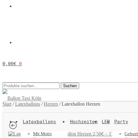
0,00
€
0
Suchen
Suchen
nach:
Start
/
Latexballons
/
Herzen
/
Latexballon Herzen
Latexballons
Hochzeiten
LED
Party
Mit Motiv
Geburt
Latexballon Herzen
2,50
€
–
17,50
€
Inkl. 19