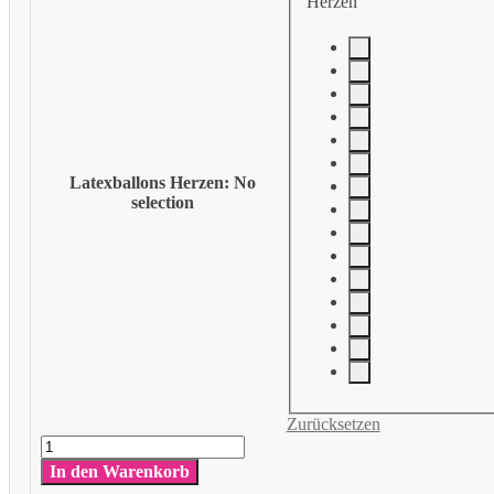
Herzen
Latexballons Herzen
:
No
selection
Zurücksetzen
Latexballon
Herzen
In den Warenkorb
Menge