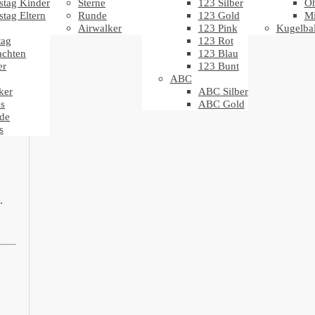
stag Kinder
Sterne
123 Silber
Oh
stag Eltern
Runde
123 Gold
Mi
Airwalker
123 Pink
Kugelbal
tag
123 Rot
%
achten
123 Blau
er
123 Bunt
ABC
ker
ABC Silber
s
ABC Gold
de
s
.