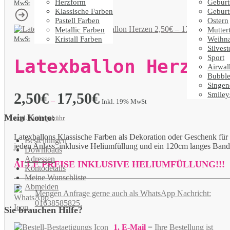
Herzform
Geburt
MwSt
Klassische Farben
Geburt
Pastell Farben
Ostern
Latexballon Herzen
2,50
€
–
17,50
€
Metallic Farben
Mutter
Inkl. 19
Kristall Farben
Weihn
MwSt
Silvest
Sport
Latexballon Herzen
Airwal
Bubble
Singen
2,50
€
17,50
€
Smiley
–
Inkl. 19% MwSt
Mein Konto:
zzgl.
Liefergebühr
Latexballons Klassische Farben als Dekoration oder Geschenk für
Bestellungen
jeden Anlass, inklusive Heliumfüllung und ein 120cm langes Band
Downloads
Adressen
ALLE PREISE INKLUSIVE HELIUMFÜLLUNG!!!
Kontodetails
Meine Wunschliste
Abmelden
Mengen Anfrage gerne auch als WhatsApp Nachricht:
01638585825.
Sie brauchen Hilfe?
1. E-Mail
= Ihre Bestellung
ist