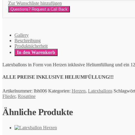
Zur Wunschliste hinzufügen
Questions? Request a Call Back
Gallery
Beschreibung
Produktsicherheit
In den Warenkorb
Latexballons in Form von Herzen inklusive Heliumfüllung und ein 1
ALLE PREISE INKLUSIVE HELIUMFÜLLUNG!!!
Artikelnummer:
lbh006
Kategorien:
Herzen
,
Latexballons
Schlagwört
Flieder
,
Rosatöne
Ähnliche Produkte