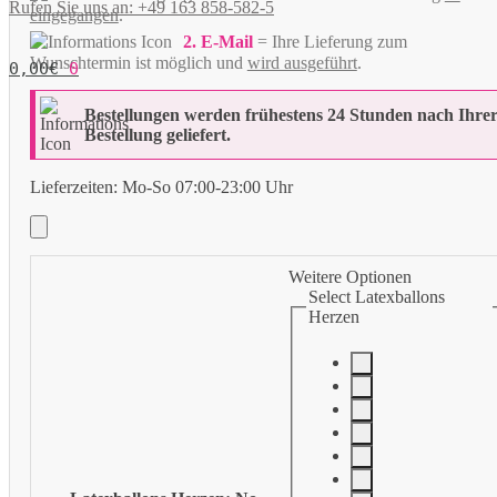
Rufen Sie uns an: +49 163 858-582-5
eingegangen
.
2. E-Mail
= Ihre Lieferung zum
Wunschtermin ist möglich und
wird ausgeführt
.
0,00
€
0
Bestellungen werden frühestens 24 Stunden nach Ihre
Bestellung geliefert.
Lieferzeiten:
Mo-So 07:00-23:00 Uhr
Weitere Optionen
Select Latexballons
Herzen