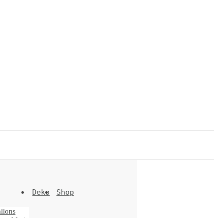
Deko
Shop
llons