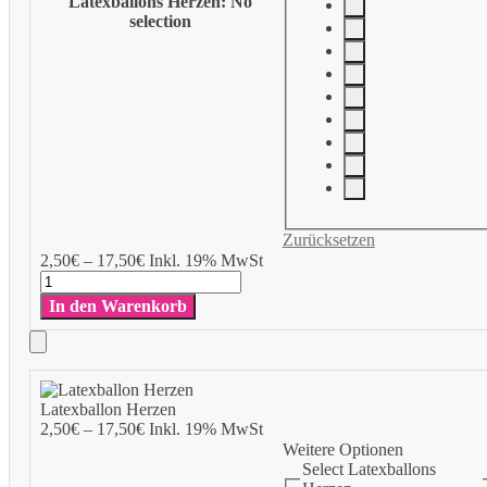
Latexballons Herzen
:
No
selection
Zurücksetzen
Add
2,50
€
–
17,50
€
Inkl. 19% MwSt
to
Latexballon
Cart
Herzen
In den Warenkorb
Menge
Add
to
Latexballon Herzen
Cart
2,50
€
–
17,50
€
Inkl. 19% MwSt
Weitere Optionen
Select Latexballons