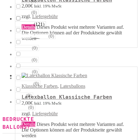
(
0
)
Sterne
2,00
€
Inkl. 19% MwSt
(
0
)
Runde
zzgl.
Liefergebühr
(
121
)
Tropfen
Details
Dieses Produkt weist mehrere Varianten auf.
Die Optionen können auf der Produktseite gewählt
(
0
)
Riesen−Kugeln
werden
(
0
)
Eckige
(
0
)
Säulen
(
0
)
Portale
(
0
)
Figuren
Klassische Farben
,
Latexballons
(
0
)
123
Latexballon Klassische Farben
2,00
€
Inkl. 19% MwSt
(
0
)
ABC
zzgl.
Liefergebühr
BEDRUCKTE
Details
Dieses Produkt weist mehrere Varianten auf.
BALLONS?
Die Optionen können auf der Produktseite gewählt
werden