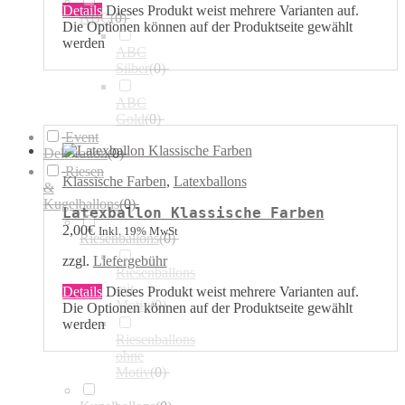
Details
Dieses Produkt weist mehrere Varianten auf.
ABC
(
0
)
Die Optionen können auf der Produktseite gewählt
werden
ABC
Silber
(
0
)
ABC
Gold
(
0
)
Event
Dekoration
(
0
)
Riesen
Klassische Farben
,
Latexballons
&
Kugelballons
(
0
)
Latexballon Klassische Farben
2,00
€
Inkl. 19% MwSt
Riesenballons
(
0
)
zzgl.
Liefergebühr
Riesenballons
mit
Details
Dieses Produkt weist mehrere Varianten auf.
Motiv
(
0
)
Die Optionen können auf der Produktseite gewählt
werden
Riesenballons
ohne
Motiv
(
0
)