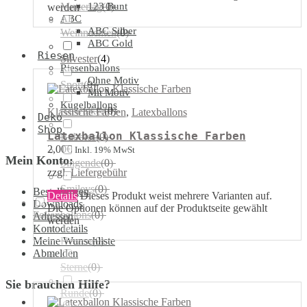
Muttertag
123 Bunt
(
0
)
werden
ABC
ABC Silber
Weihnachten
(
0
)
ABC Gold
Riesen
Silvester
(
4
)
Riesenballons
Ohne Motiv
Sport
(
0
)
Mit Motiv
Kugelballons
Airwalker
(
0
)
Klassische Farben
,
Latexballons
Deko
Shop
Latexballon Klassische Farben
Bubbles
(
0
)
2,00
€
Inkl. 19% MwSt
Mein Konto:
Singende
(
0
)
zzgl.
Liefergebühr
Smileys
(
0
)
Bestellungen
Details
Dieses Produkt weist mehrere Varianten auf.
Downloads
Die Optionen können auf der Produktseite gewählt
Folienballons
(
0
)
Adressen
werden
Kontodetails
Meine Wunschliste
Herzen
(
0
)
Abmelden
Sterne
(
0
)
Sie brauchen Hilfe?
Runde
(
0
)