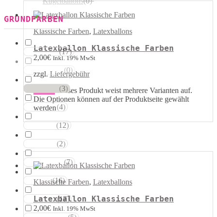
Kugelballons
(
0
)
GRUNDFARBEN
Klassische Farben
,
Latexballons
Latexballon Klassische Farben
(
17
)
Weisstöne
2,00
€
Inkl. 19% MwSt
(
0
)
Transparent
zzgl.
Liefergebühr
(
3
)
Silbertöne
Details
Dieses Produkt weist mehrere Varianten auf.
Die Optionen können auf der Produktseite gewählt
(
4
)
Grautöne
werden
(
12
)
Gelbtöne
(
2
)
Goldtöne
(
7
)
Orangetöne
(
16
)
Rottöne
Klassische Farben
,
Latexballons
Latexballon Klassische Farben
(
17
)
Rosatöne
2,00
€
Inkl. 19% MwSt