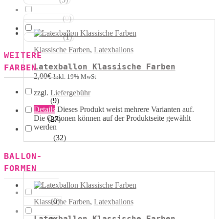
Rot Weiss
(
0
)
Blau Weiss
(
1
)
Mehrfarbig
Klassische Farben
,
Latexballons
WEITERE
Latexballon Klassische Farben
FARBEN
2,00
€
Inkl. 19% MwSt
zzgl.
Liefergebühr
(
9
)
Kristall
Details
Dieses Produkt weist mehrere Varianten auf.
Die Optionen können auf der Produktseite gewählt
(
27
)
Pastell
werden
(
32
)
Metallik
BALLON-
FORMEN
(
0
)
Herzen
Klassische Farben
,
Latexballons
Latexballon Klassische Farben