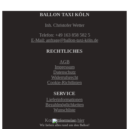
BALLON TAXI KÖLN
Inh. Christofer Wetter
Telefon: +49 163 858 582 5
E-Mail: anfrage@ballon-taxi-köln.de
RECHTLICHES
AGB
Impressum
Datenschutz
Widerrufsrecht
Cookie-Richtlinien
SERVICE
Lieferinformationen
Bezahlmöglichkeiten
Wunschliste
Kontaktformular:
hier
Wir liefern alles rund um den Ballon!