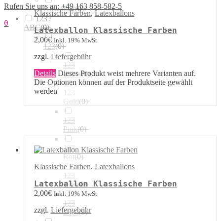
Rufen Sie uns an: +49 163 858-582-5
Airwalker
(
0
)
Klassische Farben
,
Latexballons
123 /
0
ABC
(
0
)
Latexballon Klassische Farben
2,00
€
Inkl. 19% MwSt
123
(
0
)
zzgl.
Liefergebühr
123
Details
Dieses Produkt weist mehrere Varianten auf.
Silber
(
0
)
Die Optionen können auf der Produktseite gewählt
werden
123
Gold
(
0
)
123
Pink
(
0
)
123
Rot
(
0
)
Klassische Farben
,
Latexballons
123
Latexballon Klassische Farben
Blau
(
0
)
2,00
€
Inkl. 19% MwSt
123
zzgl.
Liefergebühr
Bunt
(
0
)