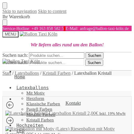
Skip to navigation
Skip to content
Ihr Warenkorb
Service-Hotline: +49 163 858 582 5
E-Mail: anfrage@ballon-taxi-köln.de
MENU
Wir liefern alles rund um den Ballon!
Suchen nach:
Suchen
Suchen nach:
Suchen
Start
/
Latexballons
/
Kristall Farben
/
Latexballon Kristall
Home
Latexballons
Mit Motiv
Herzform
Kontakt
Klassische Farben
Pastell Farben
Latexballon Kristall
2,00
€
Inkl. 19% MwSt
Metallic Farben
Kristall Farben
Hochzeiten
Riesenballon mit Motiv
LED