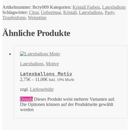
Artikelnummer:
lbcry009
Kategorien:
Kristall Farben
,
Latexballons
Schlagwörter:
Clear
,
Geburtstag
,
Kristall
,
Latexballons
,
Party
,
Tropfenform
,
Weisstöne
Ähnliche Produkte
Latexballons
,
Motive
Latexballons Motiv
2,75
€
–
11,00
€
Inkl. 19% MwSt
zzgl.
Liefergebühr
Details
Dieses Produkt weist mehrere Varianten auf.
Die Optionen können auf der Produktseite gewählt
werden