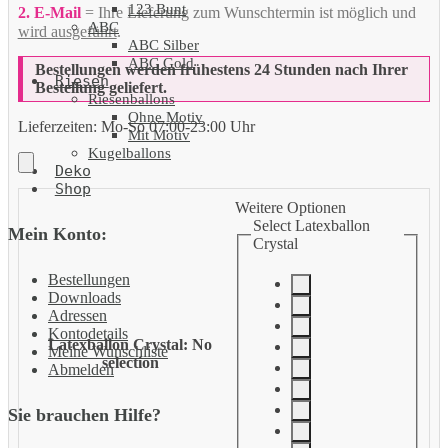
123 Bunt
2. E-Mail
= Ihre Lieferung zum Wunschtermin ist möglich und
ABC
wird ausgeführt
.
ABC Silber
ABC Gold
Bestellungen werden frühestens 24 Stunden nach Ihrer
Riesen
Bestellung geliefert.
Riesenballons
Ohne Motiv
Lieferzeiten:
Mo-So 07:00-23:00 Uhr
Mit Motiv
Kugelballons
Deko
Shop
Weitere Optionen
Select Latexballon
Mein Konto:
Crystal
Bestellungen
Downloads
Adressen
Kontodetails
Latexballon Crystal
:
No
Meine Wunschliste
selection
Abmelden
Sie brauchen Hilfe?