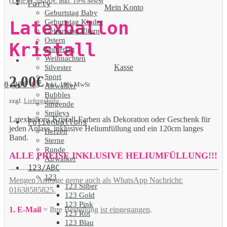
(Latex)
39,00
€
Inkl. 19% MwSt
Party
Mein Konto
Geburtstag Baby
Geburtstag Kinder
Latexballon
Geburtstag Eltern
Ostern
Kristall
Muttertag
Weihnachten
Kasse
Silvester
Sport
2,00
€
0,00
€
0
Inkl. 19% MwSt
Airwalker
Bubbles
zzgl.
Liefergebühr
Singende
Smileys
Latexballons Kristall-Farben als Dekoration oder Geschenk für
Folienballons
jeden Anlass, inklusive Heliumfüllung und ein 120cm langes
Herzen
Band.
Sterne
Runde
ALLE PREISE INKLUSIVE HELIUMFÜLLUNG!!!
Airwalker
123/ABC
123
Mengen Anfrage gerne auch als WhatsApp Nachricht:
123 Silber
01638585825.
123 Gold
123 Pink
1. E-Mail
= Ihre Bestellung
ist eingegangen
.
123 Rot
123 Blau