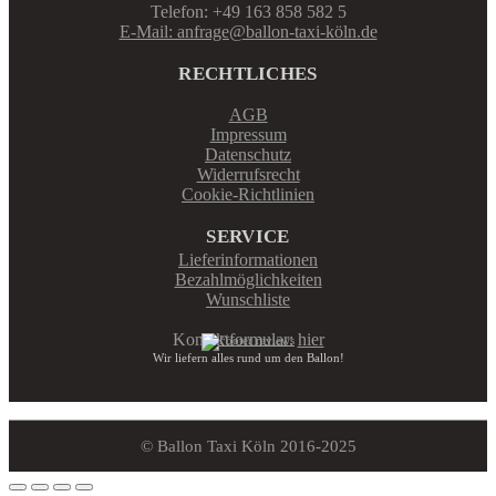
Telefon: +49 163 858 582 5
E-Mail: anfrage@ballon-taxi-köln.de
RECHTLICHES
AGB
Impressum
Datenschutz
Widerrufsrecht
Cookie-Richtlinien
SERVICE
Lieferinformationen
Bezahlmöglichkeiten
Wunschliste
Kontaktformular:
hier
Wir liefern alles rund um den Ballon!
© Ballon Taxi Köln 2016-2025