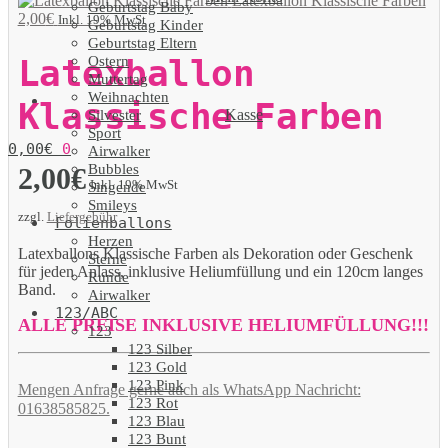
Latexballon Klassische Farben
Geburtstag Baby
2,00
€
Inkl. 19% MwSt
Geburtstag Kinder
Geburtstag Eltern
Ostern
Latexballon
Muttertag
Weihnachten
Klassische Farben
Kasse
Silvester
Sport
0,00
€
0
Airwalker
Bubbles
2,00
€
Inkl. 19% MwSt
Singende
Smileys
zzgl.
Liefergebühr
Folienballons
Herzen
Latexballons Klassische Farben als Dekoration oder Geschenk
Sterne
für jeden Anlass, inklusive Heliumfüllung und ein 120cm langes
Runde
Band.
Airwalker
123/ABC
ALLE PREISE INKLUSIVE HELIUMFÜLLUNG!!!
123
123 Silber
123 Gold
123 Pink
Mengen Anfrage gerne auch als WhatsApp Nachricht:
123 Rot
01638585825.
123 Blau
123 Bunt