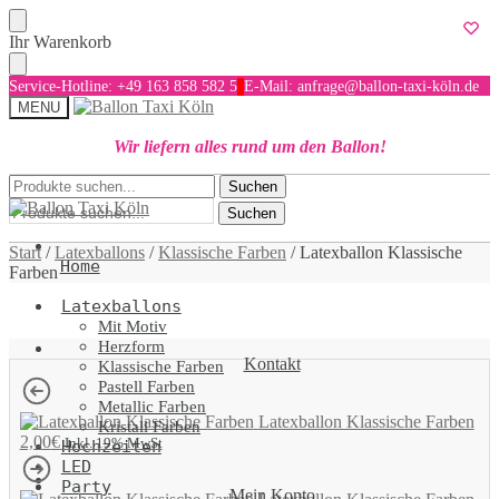
Skip
Skip
Ihr Warenkorb
to
to
navigation
content
Service-Hotline: +49 163 858 582 5
E-Mail: anfrage@ballon-taxi-köln.de
MENU
Wir liefern alles rund um den Ballon!
Suchen
Suchen
Suchen
nach:
nach:
Suchen
Start
/
Latexballons
/
Klassische Farben
/
Latexballon Klassische
Home
Farben
Latexballons
Mit Motiv
Herzform
Kontakt
Klassische Farben
Pastell Farben
Metallic Farben
Latexballon Klassische Farben
Kristall Farben
2,00
€
Inkl. 19% MwSt
Hochzeiten
LED
Party
Mein Konto