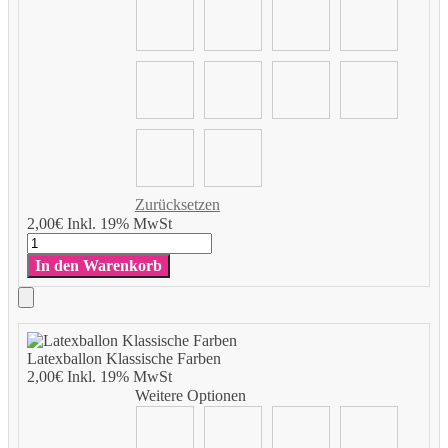
Zurücksetzen
Add
2,00
€
Inkl. 19% MwSt
to
Latexballon
Cart
Klassische
In den Warenkorb
Farben
Menge
Add
to
Latexballon Klassische Farben
Cart
2,00
€
Inkl. 19% MwSt
Weitere Optionen