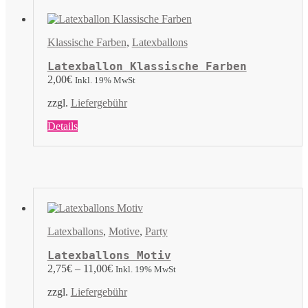
Die
Optionen
können
Klassische Farben
,
Latexballons
auf
der
Latexballon Klassische Farben
Produktseite
2,00
€
Inkl. 19% MwSt
gewählt
werden
zzgl.
Liefergebühr
Dieses
Details
Produkt
weist
mehrere
Varianten
auf.
Die
Optionen
können
Latexballons
,
Motive
,
Party
auf
der
Latexballons Motiv
Produktseite
2,75
€
–
11,00
€
Inkl. 19% MwSt
gewählt
werden
zzgl.
Liefergebühr