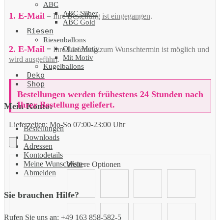
ABC
ABC Silber
1. E-Mail
= Ihre Bestellung
ist eingegangen
.
ABC Gold
Riesen
Riesenballons
2. E-Mail
Ohne Motiv
= Ihre Lieferung zum Wunschtermin ist möglich und
Mit Motiv
wird ausgeführt
.
Kugelballons
Deko
Shop
Bestellungen werden frühestens 24 Stunden nach
Ihrer Bestellung geliefert.
Mein Konto:
Lieferzeiten:
Mo-So 07:00-23:00 Uhr
Bestellungen
Downloads
Adressen
Kontodetails
Meine Wunschliste
Weitere Optionen
Abmelden
Sie brauchen Hilfe?
Rufen Sie uns an: +49 163 858-582-5