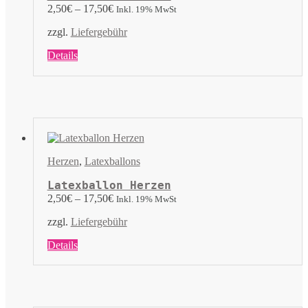
2,50
€
–
17,50
€
Inkl. 19% MwSt
zzgl.
Liefergebühr
Dieses
Details
Produkt
weist
mehrere
Varianten
auf.
Die
Optionen
können
Herzen
,
Latexballons
auf
der
Latexballon Herzen
Produktseite
2,50
€
–
17,50
€
Inkl. 19% MwSt
gewählt
werden
zzgl.
Liefergebühr
Dieses
Details
Produkt
weist
mehrere
Varianten
auf.