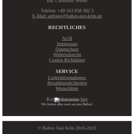
Inh. Christofer Wetter
Telefon: +49 163 858 582 5
E-Mail: anfrage@ballon-taxi-köln.de
RECHTLICHES
AGB
Impressum
Datenschutz
Widerrufsrecht
Cookie-Richtlinien
SERVICE
Lieferinformationen
Bezahlmöglichkeiten
Wunschliste
Kontaktformular:
hier
Wir liefern alles rund um den Ballon!
© Ballon Taxi Köln 2016-2025